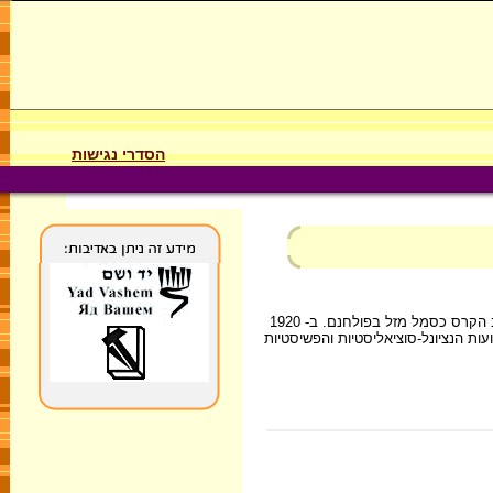
הסדרי נגישות
צלב הקרס הוא סמל קדום מאוד, ונתגלה בחפירות באפריקה, באסיה, באמריקה התיכונה ולמן האלף הרביעי לפני הספירה באירופה. ההודים השתמשו בצלב הקרס כסמל מזל בפולחנם. ב- 1920
דינה. צלב הקרס היה גם סמלן של התנועות הנציונל-סוציאליסטיות והפשיסטיות