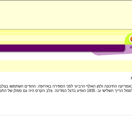
נקבע צלב הקרס לסמל המפלגה הנאצית, בעלות היטלר לשלטון נהיה לסמל הרייך השלישי וב- 1935 הופיע בדגל המ