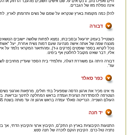
חיים ואפילו נתב"ג נקראים על שם אישים חשובים מהעבר הרחוק או הק
אינה נופלת מזו של הגברים.
להלן כמה מקומות בארץ שנקראו על שמם של נשים ותרומתן לארץ, לחב
דבורה
כשנטייל בעמק יזרעאל ובסביבתו, נמצא לפחות שלושה יישובים הנושאים
מונצח שמה של אותה אישה מנהיגה שעם דמות נשית אחרת, יעל "אשת ח
נוכל לקרוא בספר שופטים (פרקים ג-ד), ומהתיאור המקראי נלמד על 
אליו, דבר שאינו מקובל לחלוטין אף בימינו.
דבורה היתה גם משוררת דגולה, ותלמידי בית הספר שעדיין מחויבים לש
עוז".
כפר סאלד
העולם השנייה. הנרייטה סאלד עמדה בראש ארגון זה עד מותה בשנת 1945. על שמה הוקם קיבוץ כפר סאלד בשנת 1942 שנמצא בגליל העליון המזרחי.
יד חנה
נתניה טול-כרם. הקיבוץ הוקם לזכרה של חנה סנש.