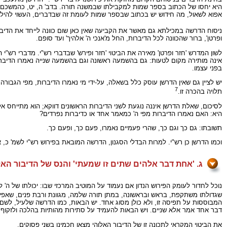
היא יחסו של הכתוב בספר שמות למקבילתו שבמשנה תורה. בדב' ה, יט, כהמשכם הי
אפוא לשאול, מה חידוש יש בכתוב שבספר שמות לעומת זה שבדברים, העשוי להיל
ניסוח הדרשה במכילתא גם מאשר את הקביעה שאין כאן שום כוונה לייחד את הדיבור
ופרטן', ברור שהכוונה לכל הדיברות, החל מ'אנכי ה' אלהיך' ועד סופם.
לשון המדרש 'חזר ופרטן' מאירה את הביטוי 'חזר ופירש' שבדברי רש"י. מדברי רש"
אינה מותירה מקום לטעות: גם בהשמעה ראשונה וגם בהשמעה שנייה נאמרו הדיברות ב
בפני עצמו.
יש לציין גם שאין הדרשן עוסק כלל בשאלה, על-ידי מי נאמרו הדיברות, מפי הגבו
7
תלויה בהכרה זו.
לסיכום, שאלת הדרשן איננה נוגעת לשני הדיברות הראשונים דווקא; הוא מתייחס אל 
היא: האם נאמרו הדיברות מפי ה' כמאמר אחד או כדיברות נפרדים?
תשובתו: גם כך וגם כך, שהרי פעמיים נאמרו, פעם כך, ופעם כך.
וכמו הדרשן כן רש"י. למרות הבדלי הסגנון, הדרשה המובאת בפירוש רש"י לשמ' כ, 
ג. 'אחת דבר אלהים שתים זו שמעתי' והנס של הדיבור האל
נוכל לחדור לעומק הפירוש הנדון אם נעמוד על המוטיב המרכזי שבו: יכולתו של ה' 
שגדולתו משתקפת, בראש ובראשונה, במתן תורה שלמה, מגוונת ורבת פנים, שאפילו ס
המבוססות על תפיסה זו, ולא כולן מסוג אחד. יש הבאות, כמו הדרשה שלעיל, לשם ה
דבר אחד אמר אלא שניים. ויש הבאות להעמיד על סתירות מהותיות בהלכה ולזקוף 
את הביטוי המקראי לתכונה זו של הדיבור האלוהי מצאו חכמינו בשני פסוקים.