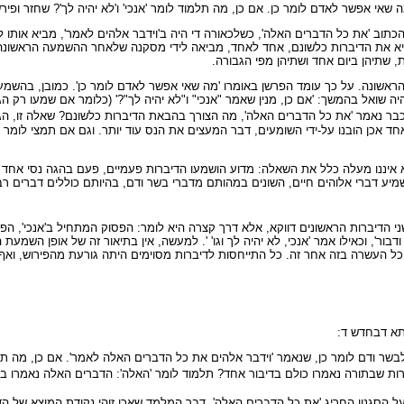
אפשר לאדם לומר כן. אם כן, מה תלמוד לומר 'אנכי' ו'לא יהיה לך'? שחזר ופירש 
ון הכתוב 'את כל הדברים האלה', כשלכאורה די היה ב'וידבר אלהים לאמר', מביא א
 את הדיברות כלשונם, אחד לאחד, מביאה לידי מסקנה שלאחר ההשמעה הראשונה של
 שתיהן ביום אחד ושתיהן מפי הגבורה.
שונה. על כך עומד הפרשן באומרו 'מה שאי אפשר לאדם לומר כן'. כמובן, בהשמעה 
ה שואל בהמשך: 'אם כן, מנין שאמר "אנכי" ו"לא יהיה לך"?' (כלומר אם שמעו רק הגה
 כבר נאמר 'את כל הדברים האלה', מה הצורך בהבאת הדיברות כלשונם? שאלה זו, הג
אחד אכן הובנו על-ידי השומעים, דבר המעצים את הנס עוד יותר. וגם אם תמצי לומ
א איננו מעלה כלל את השאלה: מדוע הושמעו הדיברות פעמיים, פעם בהגה נסי אח
ישמיע דברי אלוהים חיים, השונים במהותם מדברי בשר ודם, בהיותם כוללים דברים רב
ני הדיברות הראשונים דווקא, אלא דרך קצרה היא לומר: הפסוק המתחיל ב'אנכי', ה
ר ודבור', וכאילו אמר 'אנכי, לא יהיה לך וגו' '. למעשה, אין בתיאור זה של אופן הש
כל העשרה בזה אחר זה. כל התייחסות לדיברות מסוימים היתה גורעת מהפירוש, ואף 
א דבחדש ד:
ודם לומר כן, שנאמר 'וידבר אלהים את כל הדברים האלה לאמר'. אם כן, מה תלמו
ברות שבתורה נאמרו כולם בדיבור אחד? תלמוד לומר 'האלה': הדברים האלה נאמרו בד
 הסגנון החריג 'את כל הדברים האלה', דבר המלמד שאכן זוהי נקודת המוצא של 