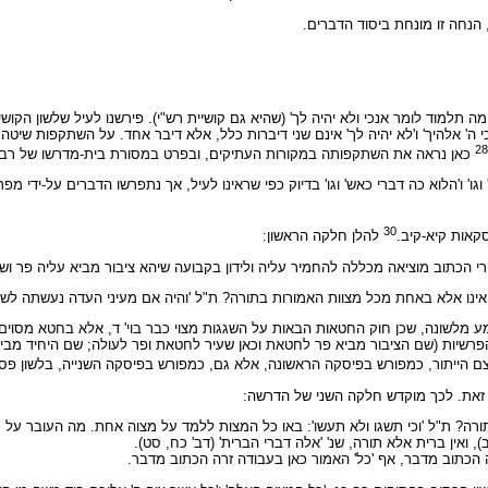
הנחה זו מונחת ביסוד הדברים.
 תלמוד לומר אנכי ולא יהיה לך' (שהיא גם קושיית רש"י). פירשנו לעיל שלשון הקוש
 ה' אלהיך' ו'לא יהיה לך' אינם שני דיברות כלל, אלא דיבר אחד. על השתקפות שיט
28
כאן נראה את השתקפותה במקורות העתיקים, ובפרט במסורת בית-מדרשו של רבי
 ו'הלוא כה דברי כאש' וגו' בדיוק כפי שראינו לעיל, אך נתפרשו הדברים על-ידי מפרש
30
אות קיא-קיב.
להלן חלקה הראשון:
הרי הכתוב מוציאה מכללה להחמיר עליה ולידון בקבועה שיהא ציבור מביא עליה פר ו
אינו אלא באחת מכל מצוות האמורות בתורה? ת"ל 'והיה אם מעיני העדה נעשתה לשגג
שונה, שכן חוק החטאות הבאות על השגגות מצוי כבר בוי' ד, אלא בחטא מסוים אחד
הפרשיות (שם הציבור מביא פר לחטאת וכאן שעיר לחטאת ופר לעולה; שם היחיד מבי
ם הייתור, כמפורש בפיסקה הראשונה, אלא גם, כמפורש בפיסקה השנייה, בלשון פסו
 זאת. לכך מוקדש חלקה השני של הדרשה:
ת בתורה? ת"ל 'וכי תשגו ולא תעשו': באו כל המצות ללמד על מצוה אחת. מה העובר 
 ב), ואין ברית אלא תורה, שנ' 'אלה דברי הברית' (דב' כח, סט).
רה הכתוב מדבר, אף 'כל' האמור כאן בעבודה זרה הכתוב מדבר.