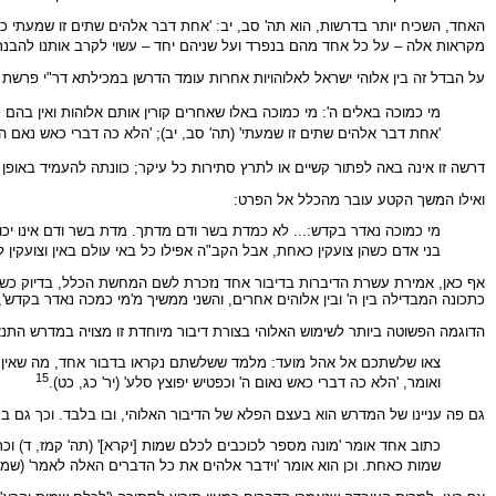
האחד, השכיח יותר בדרשות, הוא תה' סב, יב: 'אחת דבר אלהים שתים זו שמעתי כי עז
מקראות אלה – על כל אחד מהם בנפרד ועל שניהם יחד – עשוי לקרב אותנו להבנת 
על הבדל זה בין אלוהי ישראל לאלוהויות אחרות עומד הדרשן במכילתא דר"י פרשת 
מי כמוכה באלים ה': מי כמוכה באלו שאחרים קורין אותם אלוהות ואין בהם 
'אחת דבר אלהים שתים זו שמעתי' (תה' סב, יב); 'הלא כה דברי כאש נאם ה' ' (י
דרשה זו אינה באה לפתור קשיים או לתרץ סתירות כל עיקר; כוונתה להעמיד באופן 
ואילו המשך הקטע עובר מהכלל אל הפרט:
מי כמוכה נאדר בקדש:... לא כמדת בשר ודם מדתך. מדת בשר ודם אינו יכ
בני אדם כשהן צועקין כאחת, אבל הקב"ה אפילו כל באי עולם באין וצועקין 
אף כאן, אמירת עשרת הדיברות בדיבור אחד נזכרת לשם המחשת הכלל, בדיוק כשם 
כתכונה המבדילה בין ה' ובין אלוהים אחרים, והשני ממשיך מ'מי כמכה נאדר בקדש'
הדוגמה הפשוטה ביותר לשימוש האלוהי בצורת דיבור מיוחדת זו מצויה במדרש התנ
צאו שלשתכם אל אהל מועד: מלמד ששלשתם נקראו בדבור אחד, מה שאין הפה 
15
ואומר, 'הלא כה דברי כאש נאום ה' וכפטיש יפוצץ סלע' (יר' כג, כט).
גם פה עניינו של המדרש הוא בעצם הפלא של הדיבור האלוהי, ובו בלבד. וכך גם
כתוב אחד אומר 'מונה מספר לכוכבים לכלם שמות [יקרא]' (תה' קמז, ד) וכ
שמות כאחת. וכן הוא אומר 'וידבר אלהים את כל הדברים האלה לאמר' (שמ' כ,