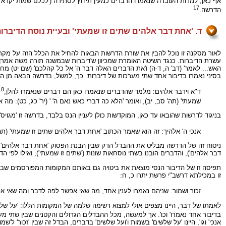
אף כאן, למרות העובדה שנאמרו הדברים כמעין תירוץ לסתירה ('לכלם שמות יקרא' ל
17
הדרשה.
ד. 'אחת דבר אלהים שתים זו שמעתי' ובעיית נוסח הדיברו
לאור מסקנה זו נוכל להבין את שורת הדרשות הבאות להחיל את הכלל הזה על מקרים
עשרת הדיברות. כנגד השיטה האומרת שמכיוון ש'דיברות שבמשנה תורה משה אמרן' 
האש... לאמר' (דב' ה, ד-ה) ו'את הדברים האלה דבר ה' אל כל קהלכם' (שם יט) מ
בסיני נאמרו בדיבור אחד שתי מערכות של דיברות. כך, למשל, בדרשה הבאה מן המ
18
ד"א וידבר אלהים: מלמד שהדברים שנאמרו כאן הם דברים שנאמרו להלן,
שמעתי' (תה' סב, יב), ואומר 'הלא כה דברי כאש נאם ה' ' (יר' כג, כט): מ
בניגוד לדרשות שהובאו עד כאן, המוקדשות כולן לעניין הנס בלבד, בדרשה זו 'מגו
אנכי ה' אלהיך: זה הוא שאמר הכתוב 'אחת דבר אלהים שתים זו שמעתי' (
ניסוח זה של הדרשה מבליט את ההבדל הדק שבין הבנת הפסוק 'אחת דבר אלהים' 
דבר אלהים'), והדברים הובנו בשתי נוסחאות שונות ('שתים זו שמעתי'); ואילו לפי
תפיסה זו של הדיבור הנסי מוצאת את ביטויה גם באותם המקומות המפורסמים שבה
זו במכילתא דרשב"י פרשת יתרו כ, ח:
זכור ושמור: שניהם נאמרו לענין אחד, מה שאי אפשר לפה לדבר ומה שאי אפש
לאמתו של דבר, היינו מצפים אולי למצוא רשימה שלמה של המקומות הללו: 'על שלשים
בדיבור אחד נאמרו' וכו'. אך למעשה, מכל ההבדלים הגדולים והקטנים שבין שתי מער
אנכי' וגו', היינו 'על שלשים' בשמות ו'ועל שלשים' בדברים, הבדל זה שבין 'זכור