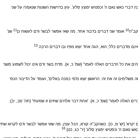
כה דברי כאש נאם ה' וכפטיש יפוצץ סלע'. עיון בדרשות השונות שנאמרו על שני
11
10
קב"ה
אומר שני דברים בדבור אחד, מה שאי אפשר לבשר ודם לעשות כן
שנ'
13
ינם מדברים כלל; הוא, הגה אחד יוצא מפיו ובו דברים הרבה.
ם את כל הדברים האלה לאמר' (שמ' כ, א). מדת בשר ודם אינו יכול לשמוע משני
ימים זה את זה: הראשון יוצא מ'מי כמכה באלים', ועומד על הדיבור הנסי
 האלה לאמר' (שמ' כ, א). 'אחת דבר אלהים שתים זו שמעתי' (תה' סב, יב);
קרא' (יש' מ, כו). כשהקב"ה קורא, הכל עונין, מה שאי אפשר לבשר ודם לקרוא שתי
16
 נאום ה' וכפטיש יפוצץ סלע' (יר' כג, כט).