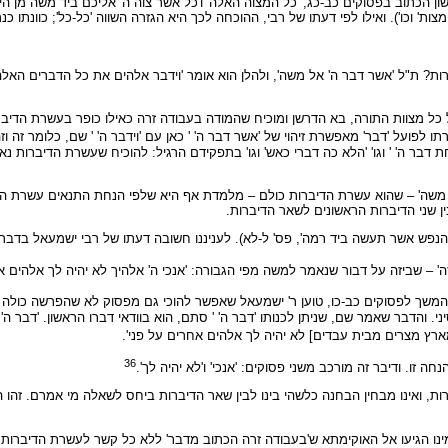
ן הכתוב בפסוקים כב-כג, 'כל המצוה האלה' ו'כל אשר צוה ה' אליכם ביד משה מן היום
' וכו'). ואילו לפי דעתו של רבי, ההוכחה לכך היא הגזרה השווה 'כל-כל'; כוונתו כ
ת"ל 'אשר דבר ה' אל משה', ולהלן הוא אומר 'וידבר אלהים את כל הדברים האלה לאמ
ל מצוות התורה, בא הדרשן ומוכיח שהמודה בעבודה זרה כאילו כופר בעשרת הדיבר
לפועל 'דבר' מאפשרת זיהוי של 'אשר דבר ה' ' כאן עם 'וידבר ה' ' שם, כלומר זה ו
בר ה' ' וגו' 'הלא כה דברי כאש' וגו' בתפקידם הרגיל: להוכיח שעשרת הדיברות נאמרו
שה' – שהוא עשרת הדיברות כולם – מלמדת אף היא שלפי הנחת התנאים עשרת הדיברו
ן שני הדיברות הראשונים לשאר הדיברות.
נפש אשר תעשה ביד רמה', פס' ל-לא). לעניננו חשובה דעתו של רבי ישמעאל בדברי
ה' – שביזה על דבור שנאמר למשה מפי הגבורה: 'אנכי ה' אלהיך לא יהיה לך אלהים אחר
ם המשך לפסוקים כב-כו, טוען ר' ישמעאל שאפשר להוכי גם מפסוק לא שהפרשה כולה
. והדבר שאמר שם, שניתן לכנותו 'דבר ה' ' סתם, הוא בוודאי דברו הראשון. 'דבר ה
ארץ מצרים מבית עבדים] לא יהיה לך אלהים אחרים על פני'.
36
ו. ודיבר זה מורכב משני פסוקים: 'אנכי' ו'לא יהיה לך'.
ברות, ואינו מבחין הבחנה כלשהי בינו לבין שאר הדיברות ביחס לשאלה מי אמרם. זהו
כמינו הגיעו אל האוקימתא ש'בעבודה זרה הכתוב מדבר' ללא כל קשר לעשרת הדיברות