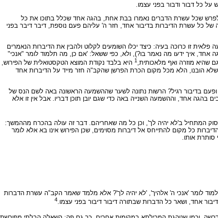
על כל דבור ודבור בפני עצמו.
ותו לפרש שכל עשרת הדברים נאמרו בבת אחת, בהגה אחד שכלל בתוכו את כל
 כל עשרת הדיברות בדיבור אחד, חזר ה' עליהם פעם נוספת, דיבר דיבר בפני
פלאית זו כרוכה בעיה: כיצד יכלו השומעים לקלוט ולהבין את הדיברות הנאמרים
 אחד, איך ידעו מה נאמר בו?), ולא, כפי ששאל: 'אם כן, מה תלמוד לומר "אנכי"
1
ם שהיא מוזרה ואף מלאכותית,
היא בלבד נקודת המוצא הטקסטואלית של הפירוש,
ר שלא הובנו, הלא מכל מקום הכרת הפרשן שהקב"ה חזר מייד על הדיברות אחד
ד ופעם בדיבור רגיל? הרשות נתונה לשער שההשמעה הראשונה באה לשם הנס של
ים בהגה אחד, וההשמעה השנייה באה כדי שגם יובן תוכן דבריו. אבל אין זו אלא
פסוק המתחיל ב'לא יהיה לך', וכן כל מה שאחריהם. דבר זה עולה בהכרח מההמשך:
מעת הדיברות כל מקום להתייחס אל דיברות מסוימים, שכן הפירוש אינו בא אלא לומר
סותרת אותו.
ד לומר 'אנכי ה' אלהיך', 'לא יהיה לך'? אלא מלמד שאמר הקב"ה עשרת הדברות
4
יבור אחד, ושאר כל הדברות שבתורה דיבור דיבור בפני עצמו.
הדרשה. וכמו שנוהגת המכילתא במקומות אחרים, כך גם פה: השאלה הבלתי מפורשת