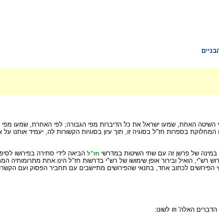
בניים
י השיטה האחת, שמעו ישראל את כל הדיברות מפי הגבורה; לפי האחרת, שמעו מפי הג
קת בספרות חז"ל בסוגיה זו, תוך עיון בסוגיות הקשורות לה, יעמיד אותנו על אופן
 במינה של פרשן זה עם שתי השיטות במדרשי
הביאה לידי סתירה בפירושו לסיפ
חז"ל
רוש רש"י, הואיל ובירור אופן שימושו של רש"י בדרשות חז"ל הינו אחת מתרומותיה ה
י הפירושים לכתוב אחד, בתנאי שהפירושים מתיישבים עם תחביר הפסוק ועם הקשרו ה
דברים האלה' וזו לשונו: