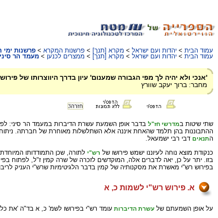
עמוד הבית
>
יהדות ועם ישראל
>
מקרא [תנך]
>
פרשנות המקרא
>
פרשנות ימי ה
עמוד הבית
>
יהדות ועם ישראל
>
מקרא [תנך]
>
ממצרים לכנען
>
מעמד הר סיני
'אנכי ולא יהיה לך מפי הגבורה שמענום' עיון בדרך היווצרותו של פירוש
מחבר: ברוך יעקב שוורץ
חזרה
3
שתי שיטות ב
בדבר אופן השמעת עשרת הדיברות ב
מעמד הר סיני
: לפ
מדרשי חז"ל
ההתבוננות בהן תלמד שהאחת איננה אלא השתלשלות מאוחרת של חברתה. ניתוח המחלו
ה
דבי רבי ישמעאל.
תנאים
כנקודת מוצא נוחה לעיוננו ישמש פירושו של
לתורה, שכן התמודדותו המיוחדת
רש"י
בזו. יתר על כן, יאה לדברים אלה, המוקדשים לזכרה של שרה קמין ז"ל, לפתוח בפי
בפירוש רש"י מאשרת את מסקנותיה של קמין בדבר הלגיטימיות שרש"י העניק לריבו
א. פירוש רש"י לשמות כ, א
על אופן השמעתם של
עומד רש"י בפירושו לשמ' כ, א בד"ה 'את כל ה
עשרת הדיברות