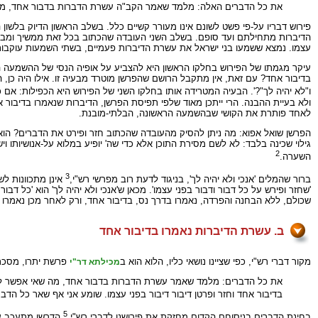
את כל הדברים האלה: מלמד שאמר הקב"ה עשרת הדברות בדבור אחד, מה שאי 
פירוש דבריו על-פי פשט לשונם אינו מעורר קשיים כלל. בשלב הראשון הדיוק בלש
הדיברות מתחילתם ועד סופם. בשלב השני העובדה שהכתוב בכל זאת ממשיך ומביא
עצמו. נמצא ששמעו בני ישראל את עשרת הדיברות פעמיים, בשתי השמעות עוקבות,
עיקר מגמתו של הפירוש בחלקו הראשון היא להצביע על אופיה הנסי של ההשמעה הרא
בדיבור אחד? עם זאת, אין מתקבל הרושם שהפרשן מוטרד מבעיה זו. אילו היה כן, הי
ו"לא יהיה לך"?'. הבעיה המטרידה אותו בחלקו השני של הפירוש היא הכפילות: אם
ולא בעיית ההבנה. הרי ייתכן מאוד שלפי תפיסת הפרשן, הדיברות שנאמרו בדיבור 
לאחד פותרת את הקושי שבהשמעה הראשונה, הבלתי-מובנת.
הפרשן שואל אפוא: מה ניתן להסיק מהעובדה שהכתוב חזר ופירט את הדברים? הו
גילוי שכינה בלבד: לא לשם מסירת התוכן אלא כדי שה' יופיע במלוא על-אנושיותו ו
2
השערה.
3
ברור שהמלים 'אנכי ולא יהיה לך', בניגוד לדעת רוב מפרשי רש"י,
אינן מתכוונות לש
'שחזר ופירש על כל דבור ודבור בפני עצמו'. מכאן ש'אנכי ולא יהיה לך' הוא 'כל דבו
שכולם, ללא הבחנה והפרדה, נאמרו בדרך נס, בדיבור אחד, ורק לאחר מכן נאמרו 
ב. עשרת הדיברות נאמרו בדיבור אחד
מקור דברי רש"י, כפי שציינו נושאי כליו, הלוא הוא ב
פרשת יתרו, מסכת
מכילתא דר"י
את כל הדברים: מלמד שאמר עשרת הדברות בדבור אחד, מה שאי אפשר לבשר 
בדיבור אחד וחזר ופרטן דיבור דיבור בפני עצמו. שומע אני אף שאר כל הד
5
בחינת הדברים בניסוחם הקדום מחזקת את פירושנו לדברי רש"י.
הדרשן מתעכב על