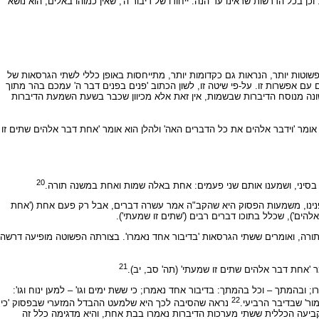
בכל הדרשות שראינו עד הנה: ייחודו של דיבור ה', שאין כמוהו באלים, הוא נושא
שוטות יותר, הנראות גם כקדומות יותר, מתייחסות באופן כללי לשתי הגרסאות של
 אפשרות זו. על-פי שיטה זו, לשון הכתוב 'פנים בפנים דבר ה' עמכם בהר מתוך
 שונה מנוסח הדיברות שבשמות, אין זאת אלא מכיוון שכבר בשעת השמעת הדיברות
אומר 'וידבר אלהים את כל הדברים האה' ולהלן הוא אומר 'אחת דבר אלהים שתים זו
20
 בסיני, ושמענו אותם שני פעמים: אחת באלה שמות ואחת במשנה תורה.
פנינו, משמעות הפסוק היא שהקב"ה אמר עשרה דברים, אבל רק פעם אחת ('אחת
הים'), שכלל בתוכו דברים רבים ('שתים זו שמעתי').
ורה, ואומרים ששתי הגרסאות 'בדיבור אחד נאמרו'. בצורתה הפשוטה מופיעה דרשה
21
ר 'אחת דבר אלהים שתים זו שמעתי' (תה' סב, יב).
ובהמתך – וכל בהמתך: בדיבור אחד נאמרו; כי ששת ימים וגו' – למען ינוח וגו':
22
ור' שבדיבר הרביעי.
נראה שהסיבה לכך היא שלמעט ההבדל המזערי שבפסוק 'כי
את הקביעה הכללית ששתי מערכות הדיברות נאמרו בבת אחת, והיא מדגימה כלל זה