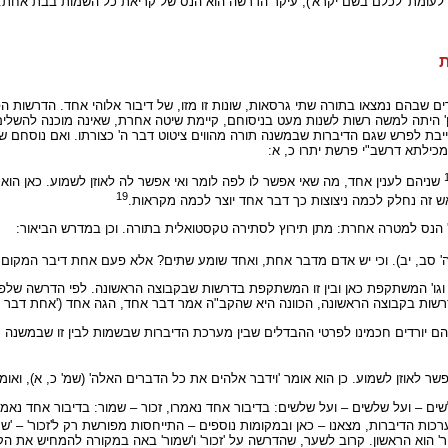
עומת 'לכלם בשם יקרא'), עיקר הדרשה הוא הנס של קריאת כל השמות בבת אחת. וכן 
ת
 שבהם נמצאו בתורה שתי גרסאות, שונות זו מזו, של דיבור אלוהי אחד. הדרשות הפ
היתה למשה רשות לשנות מעט בניסוחם, קיימת שיטה אחרת, שאינה מוכנה להשלים עם
חייבת לפרש שגם הדיברות שבמשנה תורה מהווים ציטוט דבר ה' כצורתו. ואם נוסחם
כילתא דרשב"י פרשת יתרו כ, א:
שניהם לענין אחד, מה שאי אפשר לו לפה לומר ואי אפשר לה לאוזן לשמוע. כאן הוא 
19
ה אש זה נחלק לכמה ניצוצות כך דבר אחד יוצר לכמה מקראות.
יס' הנס למטרה אחרת: מתן תירוץ לסתירה טקסטואלית בתורה. וכן במדרש הביאור:
תה' סב, יב). וכי יש אדם מדבר אחת, ואחד שומע שתים? אלא פעם אחת דיבר המקום
וגו' המשתקפת כאן ובין זו המשתקפת בדרשות שבקבוצה הראשונה. לפי הדרשה של
 הדרשות בקבוצה הראשונה, הכוונה היא שהקב"ה אמר דבר אחד, הגה אחד ('אחת דבר אל
ם יורדים חכמינו לפרטי ההבדלים שבין מערכת הדיברות שבשמות לבין זו שבמשנה ת
ר לאוזן לשמוע. כן הוא אומר 'וידבר אלהים את כל הדברים האלה' (שמ' כ, א), ואומ
 – ועל שלשים – ועל שלשים: בדיבור אחד נאמרו, זכור – שמור: בדיבור אחד נאמרו; 
כות הדיברות, מצאנו – כאן ובמקומות נוספים – התייחסות מפורשת רק ל'זכור' – 'שמ
' ל'שמור' הוא הראשון. קרוב לשער, שהדרשה על 'זכור' ו'שמור' באה במקורה להמחיש 