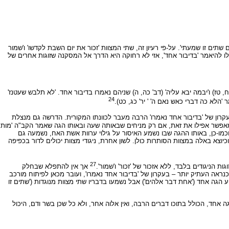
ם זו שמעתי'. על-פי רעיון זה, שתי המצוות 'זכור את יום השבת לקדשו' ו'שמור
לו להיאמר 'בדיבור אחד', אזי לא רחוקה היא הדרך אל המסקנה שזוגות אחרים של
ח, טז) ו'יבמה יבא עליה' (דב' כה, ה) שניהם נאמרו בדיבור אחד. 'לא תלבש שעטנז'
24
 'הלא כה דברי כאש נאם ה' ' יר' כג, כט).
רון של 'בדיבור אחד נאמרו' הרבה מעבר לכוונתו המקורית. הדרשה גם מנצלת
סי מאפשר אפילו את זאת, אם רק מניחים שבאותה שעה ובאותו הגה שאמר הקב"ה 'מות
כמו-כן, באותו ההגה שבו נשמע האיסור על גילוי ערוות אשת האח, נשמעה גם
צא באלה במצוות הסותרות כולן. לשון אחרת, ניגודי מצוות יכולים לדור בכפיפה
27
 הניגודים בלבד, ללא אזכור של 'זכור' ו'שמור'.
אך אין להתפלא שבחלק
ראה העתיק יותר – בעקרון של 'בדיבור אחד נאמרו', ועובר מכאן לפיתוח מורכב
 הגה אחד ('אחת דבר אלהים') אבל נשמעו בדבריו שתי מצוות מנוגדות ('שתים זו
גה אחד, הכולל בתוכו דברים הרבה, ואין אלוה אחר, ולא כל שכן בשר ודם, היכול