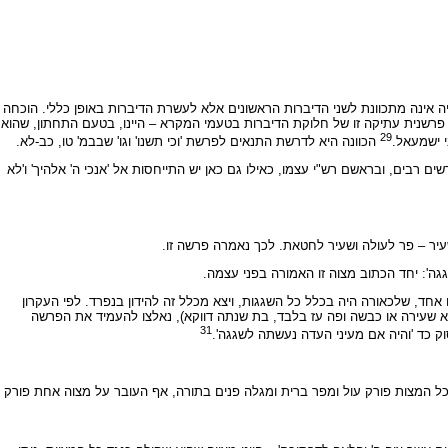
יה אינה מתכוונת לשני הדיברות הראשונים אלא לעשרת הדיברות באופן כללי. הוכחה
ה פרשנית עתיקה זו של חלוקת הדיברות בטעמי המקרא – היינו, בטעם התחתון, שהוא
29
 ישמעאל.
הכוונה היא לדרשת התנאים לפרשת 'וכי תשנו' וגו' שבבמ' טו, כב-לא.
ים רבים, ובראשם רש"י עצמו, כאילו גם כאן יש התייחסות אל 'אנכי ה' אלהיך' ו'לא
שעיר – פר לעולה ושעיר לחטאת. לכך נאמרה פרשה זו.
ה': יחד הכתוב מצוה זו האמורה בפני עצמה.
, שלכאורה היה בכלל כל השגגות, ויצא מכלל זה להידון בנפרד. לפי העקרון
א שעירה או כבשה ופה עז בלבד, בת שנתה דווקא), נאלצו להעמיד את הפרשה
31
ק כד 'והיה אם מעיני העדה נעשתה לשגגה'.
על כל המצות פורק עול ומפר ברית ומגלה פנים בתורה, אף העובר על מצוה אחת פורק