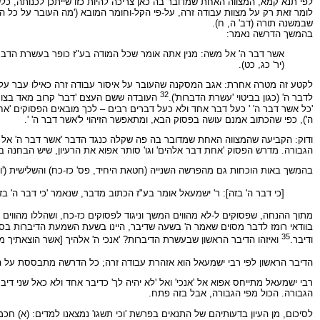
לפי תנא קמא, המצווה האחת שמדובר בה כאן צריכה להיות כזו שייתכן לכנותה, כלשו
לומר זאת רק על מצוות עבודה זרה, על-פי הקל-וחומר המובא ('מה העובר על כל המצות
שבמשנה תורה (דב' ה, ח).
בהמשך הדרשה נאמר:
אשר דבר ה' אל משה: מנין אתה אומר שכל המודה בע"ז כופר בעשרת הדברות? 
(יר' כג, כט).
לקטע זה מטרה אחרת: אגב המסקנה שהעובר על איסור עבודה זרה כאילו עבר על כ
32
לדבר ה' (כגון בביטוי 'עשרת הדברות').
העובדה ששם העצם 'דבר' קרוב מאד בצורתו 
'כל אשר דבר ה' ' כעל דבר אחד ולא כעל דברים רבים – לכך מובאים הפסוקים 'אחת ד
ה'), כפי שהכתוב אמנם עושה בפסוק הבא, ומתאפשר הזיהוי ל'אשר דבר ה' '.
ודוק: הקביעה שהמצווה האחת שמדובר בה פה שקלה כנגד הדבר 'אשר דבר ה' אל מ
הגבורה. מדרש הפסוק 'אחת דבר אלהים' וגו' סותר אפוא את הרעיון, שיש הבחנה בי
בהמשך באות הוכחות גם מהפרשה השנייה (חטאת היחיד, פס' כז-כח) והשלישית ('וה
[כי דבר ה' בזה]: ר' ישמעאל אומר בע"ז הכתוב מדבר, שנאמר 'כי דבר ה' בז
מתוך ההנחה, שפסוקים ל-לא מהווים המשך וניגוד לפסוקים כז-כח, ושהללו מהווי
בוודאי רומז לדבר מסוים שאמר ה' בשעה שדיבר, היינו בשעת השמעת הדיברות בסיני
35
ודיבר.
ואיזהו הדיבר הראשון שבעשרת הדיברות? 'אנכי ה' אלהיך [אשר הוצאתיך מ
הדיבר הראשון לפי רבי ישמעאל הוא אזהרת עבודה זרה; כל הדרשה מתבססת על הנחה ז
רבי ישמעאל מתייחס אפוא אל 'אנכי' ואל 'לא יהיה לך' כדיבר אחד ולא כאל שני די
הגבורה. הכול מפי הגבורה, אבל בזה פתח.
לסיכום, מן העיון בדעותיהם של התנאים בפרשת 'וכי תשגו' נמצאנו למדים: (א) ח