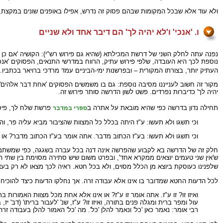
ולא עוד אלא שבכל המקומות שבהם פסוק זה נדרש, אפילו באופנים שונים במקצת, 
ו. 'אנכי' ו'לא יהיה לך' הם דיבר אחד ולא שניים
נפנה עתה לחלק השני של דרשת המכילתא (שהיא גם פירוש רש"י): הקושיה 'אם כן מה
נוספת לכך היא העובדה, שלפי פירוש עתיק, הרווח במדרשי התנאים, הפסוקים 'אנכי
העתיק יותר, בצורתו המקורית – ובפרשנות ימי-הביניים עמד מרדכי ברויאר בכתביו.
מקור זה חשוב לענייננו מסיבה נוספת: גם בו משמשים הפסוקים 'אחת דבר אלהים' וגו'
יהיה לך' כדיברות נפרדים. פשט לשון הדרשה סותר פירוש זה.
תחילה נדון בדרשה כפי שהיא מובאת על אתרה ב
פרשת שלח לך, פיסק
ספרי במדבר
וכי תשגו ולא תעשו: ע"ז היתה בכלל כל המצוות שהציבור מביא עליה פר, ו
וכי תשגו ולא תעשו: בע"ז הכתוב מדבר. אתה אומר בע"ז הכתוב מדבר? או 
חלק זה של הדרשה בא לקבוע שהפרשה אינה דנה בכל עברה בשגגה, כפי שמשתמע מל
ש'אין שני טעמים יוצאים ממקרא אחד', ובפרט משום שיש סתירה מסוימת בין שתי 
שלפנינו כעוסקת ביוצא מן הכלל מסוים, ולא בכל חטא. ראיה לכך מצאו לא רק בעצ
לכל הדעות החטא שמדובר בו אינו אלא עבודה זרה. אך נחלקו הדעות כיצד להוכיח
ואיזו זו? זו ע"ז. אתה אומר זו ע"ז? או אינו אלא אחת מכל מצוות האמורו
עול ומפר ברית ומגלה פנים בתורה, ואיזו זו? ע"ז, שנ' 'לעבור בריתו' (דב' יז,
רבי אומר: נאמר כאן 'כל' ונאמר להלן 'כל'. מה 'כל' האמור להלן בעבודה ז