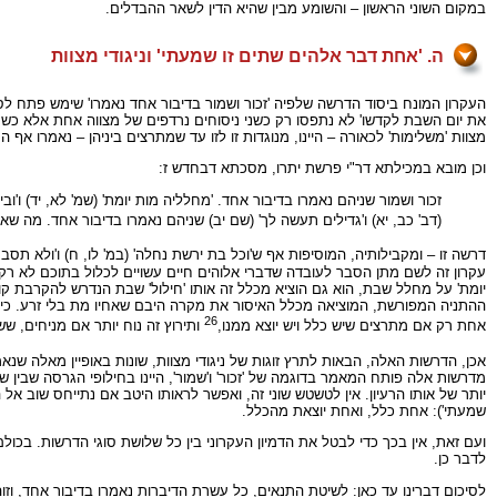
במקום השוני הראשון – והשומע מבין שהיא הדין לשאר ההבדלים.
ה. 'אחת דבר אלהים שתים זו שמעתי' וניגודי מצוות
העקרון המונח ביסוד הדרשה שלפיה 'זכור ושמור בדיבור אחד נאמרו' שימש פתח לסו
את יום השבת לקדשו' לא נתפסו רק כשני ניסוחים נרדפים של מצווה אחת אלא כשתי 
מצוות 'משלימות' לכאורה – היינו, מנוגדות זו לזו עד שמתרצים ביניהן – נאמרו אף ה
וכן מובא במכילתא דר"י פרשת יתרו, מסכתא דבחדש ז:
זכור ושמור שניהם נאמרו בדיבור אחד. 'מחלליה מות יומת' (שמ' לא, יד) ו'וב
(דב' כב, יא) ו'גדילים תעשה לך' (שם יב) שניהם נאמרו בדיבור אחד. מה שא
דרשה זו – ומקבילותיה, המוסיפות אף ש'וכל בת ירשת נחלה' (במ' לו, ח) ו'ולא ת
עקרון זה לשם מתן הסבר לעובדה שדברי אלוהים חיים עשויים לכלול בתוכם לא רק 
יומת' על מחלל שבת, הוא גם הוציא מכלל זה אותו 'חילול' שבת הנדרש להקרבת קו
ההתניה המפורשת, המוציאה מכלל האיסור את מקרה היבם שאחיו מת בלי זרע. כיצד? 
26
אחת רק אם מתרצים שיש כלל ויש יוצא ממנו,
ותירוץ זה נוח יותר אם מניחים, ש
אכן, הדרשות האלה, הבאות לתרץ זוגות של ניגודי מצוות, שונות באופיין מאלה שנאמר
מדרשות אלה פותח המאמר בדוגמה של 'זכור' ו'שמור', היינו בחילופי הגרסה שבין
יותר של אותו הרעיון. אין לטשטש שוני זה, ואפשר לראותו היטב אם נתייחס שוב א
שמעתי'): אחת כלל, ואחת יוצאת מהכלל.
ועם זאת, אין בכך כדי לבטל את הדמיון העקרוני בין כל שלושת סוגי הדרשות. בכולם
לדבר כן.
לסיכום דברינו עד כאן: לשיטת התנאים, כל עשרת הדיברות נאמרו בדיבור אחד, ו