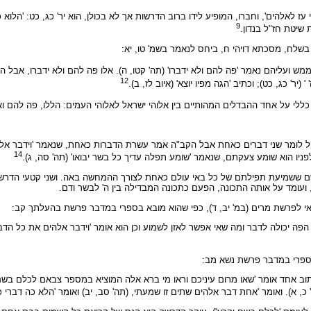
 לאלהים', וחברו, המופיע לידו ברוב הדרשות אך לא בכולן, הוא יר' כג, כט: 'הלוא 
9
שיטת חז"ל בנדון.
בשלח, מסכתא דויהי ח, ביחס לנאמר בשמ' טו, יא:
ממש ועליהם נאמר 'פה להם ולא ידברו' (תה' קטו, ה). אלו פה להם ולא ידברו, אבל ה
12
ר' כג, כט); וכתיב 'הגה מפיו יוצא' (איוב לז, ב).
כללי על אחד ההבדלים המהותיים בין אלוהי ישראל לאלוהי העמים: הללו, פה להם וא
ול לומר שני דברים כאחת אבל הקב"ה אמר עשרת הדברות כאחת, שנאמר 'וידבר אלהי
14
לפניו הוא שומע צעקתם, שנאמר 'שומע תפלה עדיך כל בשר יבואו' (תה' סה, ג).
ששמיעת תפילתם של כל באי עולם כאחת לצורך ההמחשה באה. ושני קטעי הדרשה משל
, ועומד על אותה התכונה, הפעם כתכונה המבדילה בין ה' לבשר ודם.
אי לפרשת מרים (במ' יב, ד), כפי שהוא מובא בספרי במדבר פרשת בהעלתך קב:
יכולה לדבר ומה שאי אפשר לאזן לשמוע וכן הוא אומר 'וידבר אלהים את כל הדברים
 בספרי במדבר פרשת נשא מב:
תוב אחד אומר 'שאו מרום עיניכם וראו מי ברא אלה המוציא במספר צבאם לכלם בשם י
 א). ואומר 'אחת דבר אלהים שתים זו שמעתי, (תה' סב, יב) ואומר 'הלא כה דברי כאש