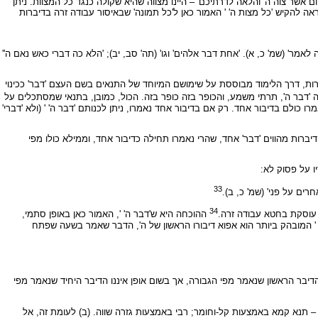
 אשר צוה ה' והלאה לדרתיכם' – היינו מצווה שהיא שקולה כנגד כל המצוות. ניתן
נראה להקיש 'כל מצות ה' ' האמור כאן ל'כל תמונה' שבאיסור עבודה זרה בדיברות
ר' (שמ' כ, א). 'אחת דבר אלהים' וגו' (תה' סב, יב); 'הלא כה דברי כאש נאם ה''
ות, דרך הלימוד מבוססת על שימושם המיוחד של התנאים בשם העצם 'דבר' ככינוי
זה 'דבר ה', תרתי משמע, והכופר בזה כופר בזה. הכול, כמובן, בתנאי שמסתכלים על
 כולם בדיבור אחד. רק אם בדיבור אחד נאמרו, ניתן לכנותם 'דבר ה' ' (ולא 'דברי'
ת מהווים 'דבר' אחד, שהרי נאמרו תחילה כדיבור אחד, וממילא כולו מפי
ו על פסוק לא:
33
ים על פני' (שמ' כ, ב).
34
 עוסקת בחטא עבודה זרה.
ההוכחה היא ש'דבר ה' ', האמור כאן באופן סתמי,
' ' המובהק ביותר הוא אפוא דיבורו הראשון של ה', הדבר שאמר בשעה שפתח
 הדיבר הראשון שנאמר מפי הגבורה, אך בשום אופן איננו הדיבר היחיד שנאמר מפי
 – תנא קמא באמצעות קל-וחומר; רבי באמצעות גזרה שווה. (ב) לעומת זה, אל