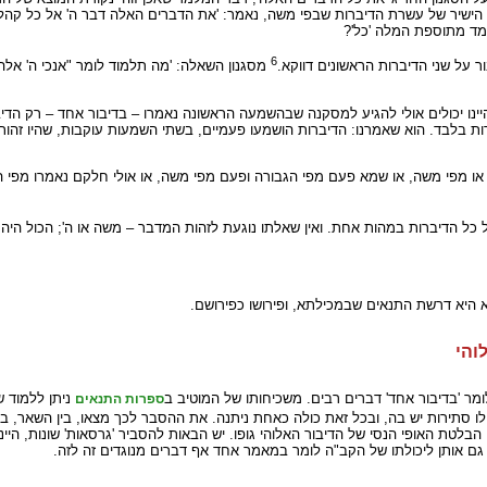
שיר של עשרת הדיברות שבפי משה, נאמר: 'את הדברים האלה דבר ה' אל כל קהלכם'
מד מתוספת המלה 'כל'?
6
 על שני הדיברות הראשונים דווקא.
מסגנון השאלה: 'מה תלמוד לומר "אנכי ה' אלהי
י היינו יכולים אולי להגיע למסקנה שבהשמעה הראשונה נאמרו – בדיבור אחד – רק ה
לבד. הוא שאמרנו: הדיברות הושמעו פעמיים, בשתי השמעות עוקבות, שהיו זהות בתו
רה או מפי משה, או שמא פעם מפי הגבורה ופעם מפי משה, או אולי חלקם נאמרו מפי
כל הדיברות במהות אחת. ואין שאלתו נוגעת לזהות המדבר – משה או ה'; הכול היה די
א היא דרשת התנאים שבמכילתא, ופירושו כפירושם.
והי
לומר 'בדיבור אחד' דברים רבים. משכיחותו של המוטיב ב
ניתן ללמוד ש
ספרות התנאים
תירות יש בה, ובכל זאת כולה כאחת ניתנה. את ההסבר לכך מצאו, בין השאר, באופי
בלטת האופי הנסי של הדיבור האלוהי גופו. יש הבאות להסביר 'גרסאות' שונות, היי
גם אותן ליכולתו של הקב"ה לומר במאמר אחד אף דברים מנוגדים זה לזה.