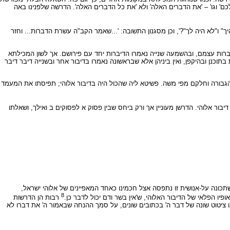
 וגו' – 'את הדברים האלה' ולא 'את כל הדברים האלה'. הדרשה שלפנינו באה
ך" ו"לא היה לך"?', וכן מסגנון התשובה: '...שאמר הקב"ה עשרת הדברות... וחזר
דיברות עצמם, ובהשמעה שנייה נאמרו הדיברות יחד עם פירושם. אך לשון המכילתא
כנן ובהיקפן, ואין ביניהן אלא שבראשונה נאמרו בדיבור אחר ובשנייה דיבר דיבר
 הגבורה וחלקם מפי משה. פשיטא ליה שהכול היה בדיבור אלוהי; תפיסתו את המעמד
בור אלוהי. הדרשן מעוניין אך ורק ביחס שבין פסוק א לפסוקים ב ואילך, ושאלתו
תכונה על-אנושית זו נתפסה אצל חכמינו כאחד המאפיינים של אלוהי ישראל,
8
ו הפלאי של הדיבור האלוהי, ש'אין בשר ודם יכול לדבר כן.
רבות הן הדרשות
נו ציטוט שונה של דבר ה' בכתובים שונים, על סמך ההנחה שבאמור ה' את דברו לא