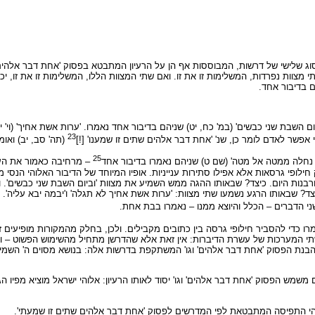
ג שלישי של דרשות, המבוססות אף הן על הרעיון המתבטא בפסוק 'אחת דבר אלהים שתי
מצוות נפרדות, המשלימות זו את זו. ואם שתי המצוות הללו, המשלימות זו את זו, יכ
ם בדיבור אחד.
יום השבת שני כבשים' (במ' כח, יט) שניהם בדיבור אחד נאמרו. 'ערות אשת אחיך' (וי' י
23
י אפשר לאדם לומר כן, שנ' 'אחת דבר אלהים שתים זו שמענו' [!]
(תה' סב, יב) ואומר
25
סב נחלה ממטה אל מטה' (שם ט) שניהם נאמרו בדיבור אחד
– מרחיבה כאמור את העק
חילופי גרסאות אלא אפילו סתירות ענייניות. אופיו המיוחד של הדיבור האלוהי הנ
רבנות היום. כיצד? שבאותו ההגה ממש השמיע את מצוות 'וביום השבת שני כבשים'. ו
שבאותו הרגע נשמעו שתי מצוות: 'ערות אשת אחיך לא תגלה' ו'יבמה יבא עליה'. וכיו
שני הדברים – הכלל והיוצא ממנו – נאמרו בבת אחת.
ו כדי להסביר חילופי גרסה בין כתובים מקבילים. ולכן, בחלק מהמקורות מופיעים זוגות
 שתי המערכות של עשרת הדיברות: אין זאת אלא שהדרשן מתחיל מהשימוש הפשוט – וכנ
ל הבנת הפסוק 'אחת דבר אלהים' וגו' המשתקפת בדרשות אלה: בנושא מסוים ה' השמיע
 משמש הפסוק 'אחת דבר אלהים' וגו' יסוד לאותו הרעיון: אלוהי ישראל מוציא מפיו ה
זוהי התפיסה המתבטאת לפי המדרשים לפסוק 'אחת דבר אלהים שתים זו שמעתי'.