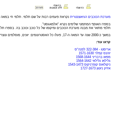
חזרה
3
מערכת הכוכבים הגיאוצנטרית
נקראת פעמים רבות על שם תלמי. תלמי חי במאה ה
בספרו האוסף המתמטי שלימים נקרא "אלמאגסט".
תלמי מתאר את מבנה מערכת הכוכבים ומיקומו של כל כוכב וכוכב בה. בספרו תלמ
במשך כ-2000 שנה עד המאה ה-17, פעלו כל האסטרונומים: יוונים, מוסלמים ונוצרים במסגרת התאוריה התלמית תוך תוספות ותיקונים למבנה הבסיסי שיצר תלמי.
קראו עוד:
אריסטו - 322-384 לפנה"ס
יוהנס קפלר 1571-1630
מפאו ברבריני 1568-1644
גלילאו גלילאי 1564-1642
ניקולאוס קופרניקוס 1543-1473
איזיק ניוטון 1727-1673