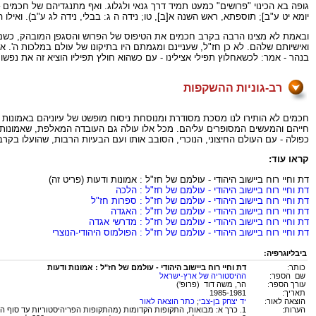
גופה בא הכינוי "פרושים" כמעט תמיד דרך גנאי ולגלוג. ואף מתנגדיהם של חכמים –
יומא יט ע"ב]; תוספתא, ראש השנה א[ב], טו; נידה ה ג: בבלי, נידה לג ע"ב). ואיל
ובאמת לא מצינו הרבה בקרב חכמים את הטיפוס של הפרוש והסגפן המובהק, כשם ש
ואישיותם שלהם. לא כן חז"ל, שעניינם ומגמתם היו בתיקונו של עולם במלכות ה'
בנהר - אמר: לכשאחלוץ תפילי אצילינו - עם כשהוא חולץ תפיליו הוציא זה את נפשו" 
רב-גוניות ההשקפות
חכמים לא הותירו לנו מסכת מסודרת ומנוסחת ניסוח מופשט של עיוניהם באמונות ו
חייהם והמעשים המסופרים עליהם. מכל אלו עולה גם העובדה המאלפת, שאמונותיה
כפולה - עם העולם החיצוני, הנוכרי, הסובב אותו ועם הבעיות הרבות, שהועלו בקר
קראו עוד:
דת וחיי רוח ביישוב היהודי - עולמם של חז"ל : אמונות ודעות (פריט זה)
דת וחיי רוח ביישוב היהודי - עולמם של חז"ל : הלכה
דת וחיי רוח ביישוב היהודי - עולמם של חז"ל : ספרות חז"ל
דת וחיי רוח ביישוב היהודי - עולמם של חז"ל : האגדה
דת וחיי רוח ביישוב היהודי - עולמם של חז"ל : מדרשי אגדה
דת וחיי רוח ביישוב היהודי - עולמם של חז"ל : הפולמוס היהודי-הנוצרי
ביבליוגרפיה:
כותר:
דת וחיי רוח ביישוב היהודי - עולמם של חז"ל : אמונות ודעות
שם הספר:
ההיסטוריה של ארץ-ישראל
עורך הספר:
הר, משה דוד (פרופ')
תאריך:
1985-1981
הוצאה לאור:
יד יצחק בן-צבי
;
כתר הוצאה לאור
הערות:
1. כרך א: מבואות, התקופות הקדומות (מהתקופות הפריהיסטוריות עד סוף האלף השני לפני הספירה). עורך הכרך - ישראל אפעל. 1982.