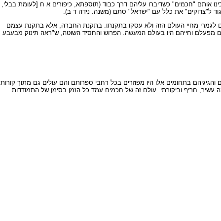
כינו אותם "חכמים" כשדיברו עליהם דרך כבוד (תוספתא, כיפורים א ח [לעומת בבלי,
יגוד ל"צדוקים" את כלל עם "ישראל" סתם (משנה. נידה ד ב).
מם לגמרי מחיי העולם הזה ולא עסקו בתקנתו. בתקנת החברה, אלא בתקנת עצמם
ולם מפעלם וחייהם היו בעולם המעשה. הפרוש והחסיד השוטה, ש"ראה תינוק מבעבע
 והגיגיהם בתחומים אלו היו מפוזרים בכל רחבי ספרותם והם עולים גם מתוך קורות
שיר, חריף וביקורתי. עולם זה של חכמים עמד כל הזמן בסימן של התמודדות