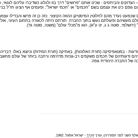
 הצדוקים והביתסים - שכינו אותם "פרושים" דרך בוז ולגלוג כשדיברו עליהם לגנאי, 
ו הם גופם כינו את עצמם בשם "חכמים" או "חכמי ישראל"; ופעמים אף הציגו חז"ל בנ
כמעט נעדר מהם לחלוטין המיסטיקן ההוזה הקיצוני. כזה כן זה פרשו והבדילו עצ
. אולם מעשיהם ופעולתם נעשו בתוך החברה. תורתם היתה לכאורה בתחום העיוני, א
(ירושלמי, סוטה ג ג, יט ע"א), הוא מ"מכלי עולם" (משנה, סוטה גד).
דעות - במטאפיסיקה (תורת האלוהות), באתיקה (תורת המידות) וכיוצא באלו. דבריהם
ם ודעותיהם של חכמים משקפים רב-גוניות מדהימה ורחבה ביותר של עולם מחשבה ע
בה של החברה היהודית גופה.