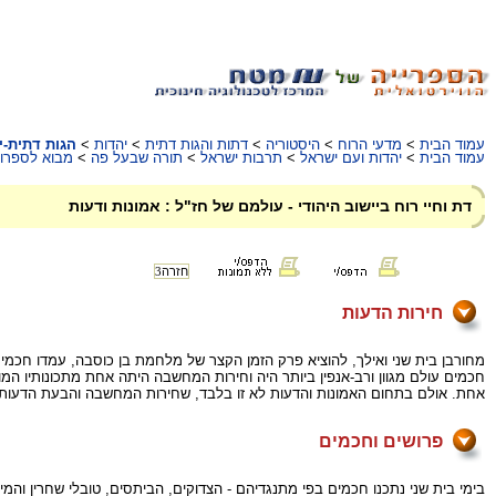
עמוד הבית
>
מדעי הרוח
>
היסטוריה
>
דתות והגות דתית
>
יהדות
>
הגות דתית-י
עמוד הבית
>
יהדות ועם ישראל
>
תרבות ישראל
>
תורה שבעל פה
>
מבוא לספרו
דת וחיי רוח ביישוב היהודי - עולמם של חז"ל : אמונות ודעות
חזרה
3
חירות הדעות
מחורבן בית שני ואילך, להוציא פרק הזמן הקצר של מלחמת בן כוסבה, עמדו חכמ
חכמים עולם מגוון ורב-אנפין ביותר היה וחירות המחשבה היתה אחת מתכונותיו המ
אחת. אולם בתחום האמונות והדעות לא זו בלבד, שחירות המחשבה והבעת הדעות 
פרושים וחכמים
בימי בית שני נתכנו חכמים בפי מתנגדיהם - הצדוקים, הביתסים, טובלי שחרין והמינ