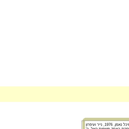
יצירה של האמנית מיכל נאמן, 1976, נייר ועיפרון
וסקת באחד משמות האל- ה'