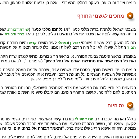
בימינו איזור זה מיוער, בעיקר בחלקו המערבי – אלה הן גבעות אלונים-טבעון, המיו
מחכים לגשמי החורף
בשבטי ישראל נלחמה ברית מלכי כנען:
"אז נלחמו מלכי כנען"
(
שירת דבורה
הייתה מתקשה לנצח את שבטי ישראל בתנאים רגילים, לפיכך ניהלו
ו
את 
ברק
דבורה
תחילה הזעיק ברק אנשים משבטי
ו
לעיר מושבו
(היום חורבת קדש 
זבולון
נפתלי
קדש
התלול, שעליו לא יכול היה הרכב לעלות וממנו יכלו לערוך תצפיות על תנועות 
תבור
בעומדנו בראש פיסגת גבעת המורה, או בראש הר גיבורים, פרוש לנגדנו שדה הקרב 
ואת כל העם אשר אתו מחרשת הגוים אל נחל קישון"
(שופטים ד', יג). גם במגי
הימים היו ימי ראשית חורף, בטרם ירדו גשמים עזים, שבהם אדמת העמק נהפכת כ
אפשרות של השפעת הגשמים על תנועת הרכב והעבירו אותו הכנענים אל מעבר לגדה
רם-און), שמעבר לתל תענך ועד ל"מי מגידו" לאורך אפיק הקישון.
הכנענים רצו ודאי לזרז את המפגש עם צבא הלוחמים הישראלי, מהיותם בטוחים בכ
המתאים להם ללחימה, לגשמי החורף העזים. הם קיבלו סיוע מן השמים ואותה שנ
זה היום
בגלל האדמה הכבדה רב
בזרם הקישון האמצעי. כשיורדים גשמי עוז מת
הנגר העילי
לקישון, שעליו חנו, נעשה במהרה טובעני. עם השטפונות יצא הרכב מכלל פעולה, שכן
מצוקה. היה זה איפוא הרגע שלו ציפה ברק.
"ותאמר דבורה אל ברק: קום, כי זה ה
פגישת מחנות האויבים הייתה עתה פנים אל פנים, לוחם מול לוחם. הישראלים היו מל