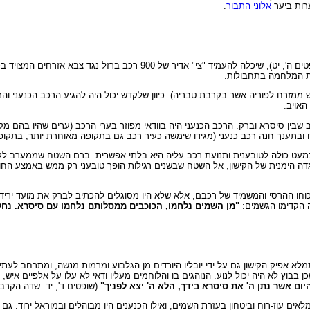
ערות ביער
אלוני התבור
.
, שופטים ה', יט), שיכלה להעמיד "צי" אדיר של 900 
המלחמה בתחבולות.
ממזרח לפוריה אשר בקרבת טבריה). כיוון שלקדש יכול היה להגיע הרכב הכנעני והמ
האויב.
שבין סיסרא וברק. הרכב הכנעני היה בוודאי מפוזר בערי הרכב (ערים שהיו בהם מק
דו ובתענך חנה רכב כנעני (מגידו שימשה כעיר רכב גם בתקופה מאוחרת יותר, בתקו
מעט כולה לטובענית ותנועת רכב עליה היא בלתי-אפשרית. ברם השטח שממערב לקישו
 הימנית של הקישון, אל השטח שבשנים רגילות הופך טובעני רק ממש באמצע החורף.
וחו ההרסי והמשמיד של רכבם, אלא שלא היו מסוגלים להכתיב לברק את מועד ירידתו
ה הקדימו הגשמים:
"מן השמים נלחמו, הכוכבים ממסלותם נלחמו עם סיסרא. נחל 
מלא אפיק הקישון גם על-ידי יובליו היורדים מן הגלבוע ומרמות מנשה, ומתרחב ל
 בבוץ לא היה יכול לנוע. הנוהגים בו והלוחמים מעליו ודאי לא עלו על אלפיים איש,
יום אשר נתן ה' את סיסרא בידך, הלא ה' יצא לפניך"
(שופטים ד', יד. שדה הקרב 
אים עוז-רוח וביטחון בעזרת השמים, ואילו הכנענים היו מבוהלים ובמוראל ירוד. גם