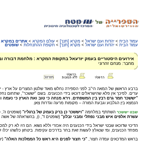
עמוד הבית
>
יהדות ועם ישראל
>
מקרא [תנך]
>
עולם המקרא
>
אתרים במקרא
עמוד הבית
>
יהדות ועם ישראל
>
מקרא [תנך]
>
תקופת ההתנחלות
>
שופטים
אירועים היסטוריים בעמק יזרעאל בתקופת המקרא : מלחמת דבורה ו
מחבר: מנחם זהרוני
חזרה
3
ברבע הראשון של המאה הי"ב לפני הספירה נחלש מאוד שלטון המצרים על ארץ - י
ערים. לפיכך אין פלא שהישראלים דוכאו בידי הכנענים. בשם "יששכר", שתחום נחל
"יששכר חמר גרם רבץ בין המשפתים. וירא מנחה כי טוב ואת הארץ כי נעמה ו
הנמצא בין הגלבוע וגבעת המורה – מקומות מרעה וגדרות צאן.
השתתף במלחמה
"ויששכר כן ברק בעמק של ברגליו"
(שופטים ה', 
שבט יששכר
עשרת אלפים איש מבני נפתלי ומבני זבלון"
(שופטים ד', ו), בהשראתה של אשה
הדיכוי שדוכאו שבטי ישראל בידי הכנענים היה אכזרי וללא נשוא. הם היו לא רק למס
מפחד הכנענים, ומי שנאלץ לעשות זאת בחר בדרכים עקיפות. ביטחון כלשהו יכלו למצ
בראש המדכאים עמדה
חצור
,
"כי חצור לפנים היא ראש כל הממלכות האלה"
(יה