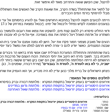
להינצל, שכן הקישון שגאה והתרחב מאוד לא איפשר זאת.
קל לתאר את שהתחולל בשדה הקרב, את שאגות הקרב של האנשים ואת השתוללות הס
מבלי להיסחף בזרמי המים הכבירים.
הייתה לכנענים תקווה להינצל במחבוא החורשים ואולי גם להגיע בחסותם אל ערי ה
בצעננים הסמוכה לקדש נפתלי וליבנאל של ימינו. (יבנאל נמצאת במרחק של כ-17 ק"מ בקו אוויר צפונה-מזרחה מפסגת גבעת המורה).
ודאי החליט סיסרא רק ללגום קצת מים, להשקיט את צמאו ואת רעבונו ולהמשיך במהי
השתרע על אדמת האוהל ויעל כיסתה את גופו בשמיכה. אף-על-פי-כן לא עזבוהו חו
רגעים של מאבק מצפוני חמור פקדו את יעל. הישן לא נמנה אמנם על אויבי בית-האב 
שבטה המנצחים, כאשר יוודע להם כי עזרה לאיש חרמם למלט את נפשו? כיצד יוס
בעת שהתפתחה והתחוללה המערכת הגורלית ישבו אנשי מרוז בראש הר גיבורים וצ
תיווכחו בכך. תושבי מירוז ראו היטב את יחסי הכוחות: הכוח העצום של מרכבות 
הרגשתם לא הייתה המלחמה מלחמתם, שכן הם ישבו בקן נשרים שקשה ביותר להגיע א
ישביה, כי לא באו לעזרת ה', לעזרת ה' בגבורים"
(שירת דבורה, שופטים ה', כג).
ניצחון הישראלים על ברית מלכי כנען עדיין לא היה מכריע, אך הוא העמיק את שור
לחלקים נוספים של המאמר:
אירועים היסטוריים בעמק יזרעאל בתקופת המקרא : מלחמת דבורה וברק בסיסרא 
אירועים היסטוריים בעמק יזרעאל בתקופת המקרא : מלחמת גדעון במדיינים
אירועים היסטוריים בעמק יזרעאל בתקופת המקרא : מלחמת שאול האחרונה
ביבליוגרפיה:
כותר:
אירועים היסטוריים בעמק יזרעאל בתקופת המקרא : מלחמת דבורה וברק
מחבר:
זהרוני, מנחם
שם הספר:
דרך ארץ : עם חי בנופיו
עורכת הספר:
זהרוני, עירית (סא"ל)