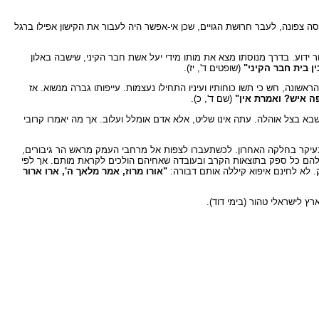
פונה, לעבר חרושת הגויים, שכן אי-אפשר היה לעבור את הקישון אפילו ברגל
 ידוע. בדרך מנוסתו מצא את מותו מידי יעל אשת חבר הקיני, שישבה באלון
ין בית חבר הקיני"
(שופטים ד', יז).
ונה, חש כי תשו כוחותיו ועיניו התחילו נעצמות. עייפותו גברה מנשוא. אז
ה איש? ואמרת אין"
(שם ד', כ).
 שבא בצל אוהלה. עתה אינו שליט, אלא אדם אומלל ועלוב. אך מה יאמרו קרובי
בעיקר בחלקה האחרון. לכשתעברו לצפות אל מרחבי העמק מראש הר גיבורים,
יה להם כל ספק בתוצאות הקרב ובעובדה שאחיהם הולכים לקראת מותם. אך לפי
. לא לחינם איפוא קיללה אותם דבורה:
"אורו מרוז, אמר מלאך ה', ארו ארור
ץ לישראלי טהור (בימי דוד).