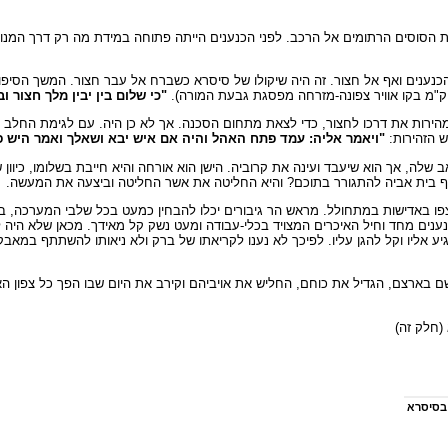
וסים הרתומים אל הרכב. לפני הכנענים הייתה פתוחה במידת מה רק דרך המנוסה צ
כנענים ואף אל חצור. זה היה שיקולו של סיסרא כשברח אל עבר חצור. המשך הסיפור
"כי שלום בין יבין מלך חצור וב
רות את דרכו לחצור, כדי לצאת מתחום הסכנה. אך לא כן היה. עם לגימת החלב הראש
ש הזהירות:
"ויאמר אליה: עמד פתח האהל והיה אם איש יבא ושאלך ואמר היש פ
שלה, אך הוא שיעבד ועינה את קרוביה. הישן הוא אורחה והיא חייבת בשלומו, כיוון
יף בית אביה להתגורר בתוכם? והיא החליטה את אשר החליטה וביצעה את המעשה.
פו באדישות במתחולל. מראש הר גיבורים יכלו להבחין כמעט בכל שלבי המערכה, 
הכנענים מחד וחיל האיכרים המצויד בכלי-עבודה ומעט נשק קל מאידך. מכאן שלא ה
ליו וקל להגן עליו. לפיכך לא נענו לקריאתו של ברק ולא ניאותו להשתתף במאבק
שם בארצם, הגדיל את כוחם, החליש את אויביהם וקירב את היום שבו הפך כל צפון האר
(חלק זה)
 בסיסרא