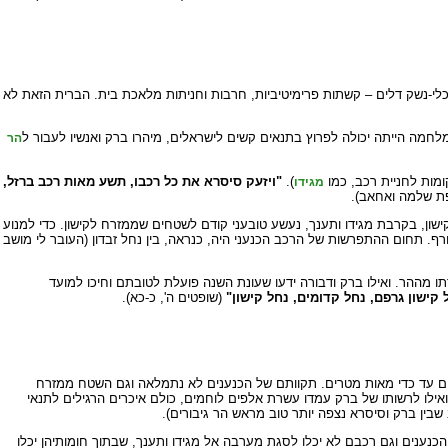
רכב ברזל נגד צבא אזרחים המצויד בכלי-נשק דלים – קשתות פרימיטיביות, חרבות וחניתות מלאכת בית. הברית הזאת לא
לחמה הייתה יכולה לפרוץ בתנאים קשים לישראלים, מיהרו ברק ואנשיו לעבור ל
הר
ומות לחניית רכב, כמו
).
"ויזעק סיסרא את כל רכבו, תשע מאות רכב ברזל,
מגידו
פת שלמה ואחאב).
ן, בקרבת מגידו ותענך, נעשע טובעני קודם לשטחים שממזרח לקישון. כדי למנוע
 תחום ההתפרשות של הרכב הכנעני היה, כנראה, בין נחל זבדון (העובר לי מושב
 מההר. ואילו ברק ודבורה ידעו שעונת השנה פועלת לטובתם וחיכו למועד
קישון גרפם, נחל קדומים, נחל קישון"
(שופטים ה', כ-כא).
עתים עד כדי מאות מטרים. תקוותם של הכנענים לא נתמלאה וגם השטח ממזרח
 ואילו לרשותו של ברק עמדו עשרת אלפים לוחמים, כולם איכרים הרגילים לתנאי
שבין ברק וסיסרא נצפה יותר טוב מראש הר גיבורים).
 הכנענים וגם רכבם לא יכלו לסגת מערבה אל מגידו ותענך, שבתוך חומותיהן יכלו