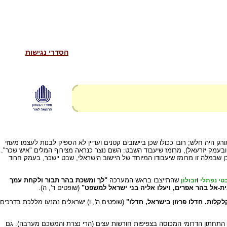
הסדרי נגישות
ן היה חלש; רובו ככולו שכן ביישובים קטנים ועדיין לא הספיק לבנות לעצמו מעוזי
ובעמק יזרעאל), מרומז שיעבוד השבט: השם נוצר כנראה מצירוף המלים "איש שכר".
ן שבמלה זו מרומז שיעבודו המיוחד של היישוב הישראלי, שבט יישכר, בעמק חרוד
ו
שהתייצבו בראש המערכה
"לך ומשכת בהר תבור ולקחת עמך
טי נפתלי
זבולון
ית-אל בהר אפרים, ויעלו אליה בני ישראל למשפט"
(שופטים ד', ה).
לקלות. חדלו פרזון בישראל, חדלו"
(שופטים ה', ו).ישראלים נמנעו מללכת בדרכים
 התחתון הדרומי המכוסה בצפיפות חורשות עצים (הרי נצרת והמשכם מערבה). גם