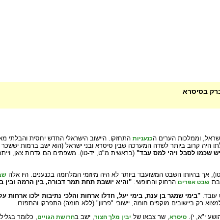
ברק בסיסרא
שראל, וממלכות הערים ה
התחזקו. היישוב הישראלי החדש יחסית והבלתי מאורג
כנעניות
תו היה קרוב ביותר לשדה המערכה שבין סיסרא ובני ישראל (הוא ישב ברמות יששכר 
יש שכמו לסבל ויהי למס עבד"
(בראשית מ"ט, יד-טו). משפתים הם גדרות צאן, וייתכ
טו), אך בהיותו השבט המשועבד ביותר לא היה מיוזמי המלחמה בכנענים. היו אלה
שב
 בת
הרחוק והחופשי:
"והיא יושבת תחת תמר דבורה, בין הרמה ובין ב
שבט אפרים
 עובד.
"בימי שמגר בן ענת, בימי יעל, חדלו ארחות והלכי נתיבות ילכו ארחות עק
וא רק ביישובים מוקפים חומה, יישובי "פרזון" (ללא חומה) התפרקו והתפזרו.
ושע י"א, י).
, שר צבאו של
, ישב ב
, כלומר בגליל
סיסרא
יבין מלך חצור
חרושת הגויים