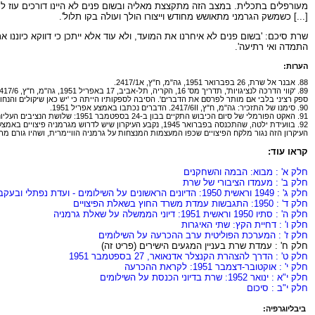
מעורפלים בתכלית. במצב הזה מתקצצת מאליה ובשום פנים לא היינו דורכים עוז לנ
[...] כשמשק הגרמני מתאושש מחודש וייצורו הולך ועולה בקו תלול'.
שרת סיכם: 'בשום פנים לא איחרנו את המועד, ולא עוד אלא ייתכן כי דווקא כיוננ
התמדה ואי רתיעה'.
הערות:
88. אבנר אל שרת, 26 בפברואר 1951, גה"מ, ח"ץ, א2417/1.
ספק רציני בלבי אם מותר לפרסם את הדברים'. הסיבה לספקותיו הייתה כי 'יש כאן שיקולים והנחו
90. סימנו של התזכיר: גה"מ, ח"ץ, 2417/6II. הדברים נכתבו באמצע אפריל 1951.
91. האקט הפורמלי של סיום הכיבוש התקיים בבון ב-24 בספטמבר 1951: שלושת הנציבים העליונים מהמערב הודיעו לקנצלר אדנאואר על ביטול מצב הכיבוש בתנאי שגרמניה מוכנה לתרום לביטחון אירופה.
העיקרון הזה נגור מלקח הפיצויים שכפו המעצמות המנצחות על גרמניה הוויימרית, ושהיו גורם מרכזי להרס הדמוקרטיה הגרמנית הראשונה. ראו: ons, Jerusalem 1980, pp. 9-11
קראו עוד:
חלק א' : מבוא: הבמה והשחקנים
חלק ב' : מעמדו הציבורי של שרת
חלק ג' : 1949 וראשית 1950: הדיונים הראשונים על השילומים - ועדת נפתלי ובעקבותיה
חלק ד' : 1950: התגבשות עמדת משרד החוץ בשאלת הפיצויים
חלק ה' : סתיו 1950 וראשית 1951: דיוני הממשלה על שאלת גרמניה
חלק ו' : דחיית הקץ: שתי האיגרות
חלק ז' : המערכת הפוליטית ערב ההכרעה על השילומים
חלק ח' : עמדת שרת בעניין המגעים הישירים (פריט זה)
חלק ט' : הדרך להצהרת הקנצלר אדנאואר, 27 בספטמבר 1951
חלק י' : אוקטובר-דצמבר 1951: לקראת ההכרעה
חלק י"א : ינואר 1952: שרת בדיוני הכנסת על השילומים
חלק י"ב : סיכום
ביבליוגרפיה: