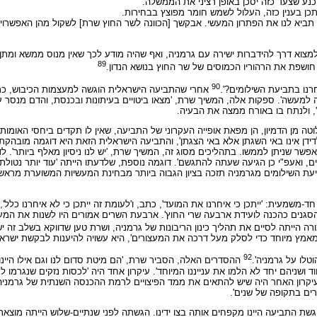
נע שצעד כזה יסכן באופן רציני את הממשלה.
ן בענין כזה, העלול לשמש חומר מפוצץ בבחירות.
א תביא לנו את הפתרון המעשי. אבקשך [הכוונה לשר החוץ שרת] לשקול מהן האפשר
וא דרך להידברות ישירה עם גרמניה, ואף שהיה מודע לכך שאין מנוס ממשא ומתן
89
90
רנו בתביעת השילומים?'.
אחרי שהתביעה הישראלית הוגשה למעצמות הכיבוש, כתב 
 למעשה'. ספקות אלה, המשיך שרת, 'מצאו ביטויים בעיתונות ובכנסת, והדם מנסר 
', ולנתח בו באורח ממצה את הבעיה.
ה מן הדמיון, הן מפאת אופייה העקרוני של התביעה, שאין לו תקדים ביחסי האומות
ידן אינו באי השגתן אלא באי הצגתן', והתביעה הישראלית הזאת היא דוגמה מובהק
פשר שניתן לממשו. בתהליכים מסוג זה, המשיך שרת, 'יש לנו ניסיון מאלף ביותר'.
ואעפ"י כן הגיעה שעתה להתגשם'. דוגמה נוספת, שלדעתו הייתה 'עוד יותר נטולת ממ
תביעת השילומים מגרמניה תזכה בציון הגבוה ביותר מבחינת המעשיות המשוערת מראש
ית: 'ייתכן כי איחרנו את המועד', כתב, ו'לעומת זה ייתכן כי לא איחרנו כלל', ויות
גנים כהכנה לועידת ארבעה שרי החוץ'. ארבעת השרים אמורים היו לשנות את המעמ
ה הייתה לסיים את תהליך כינון הריבונות של גרמניה, ושרת טען שדווקא בשלב זה י
מאמץ מיוחד כדי לסלק מעל דרכה את המעצורים', היא עשויה להיענות לבקשת ישראל
92
לו על גרמניה'.
ההסדרים האלה, הסביר שרת, 'הם מיטת סדום לנו וגם אילו היינו
 ושניהם יחד לא הלמו את ענייננו המיוחד'. עיקרון אחד היה 'לכסות נזקים שנגרמו ל
רון האחר היה שיש להתאים את ממד הפיצויים לרמת ההכנסה השנתית של גרמניה, ואי
ים בתקופה של שנים'.
 התביעה היינו מקפחים אותה בצו ידינו. הגשתה לפני שנתיים-שלוש הייתה מוצאת 