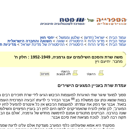
עמוד הבית
>
ישראל (חדש)
>
שלטון וממשל
>
יחסי חוץ
עמוד הבית
>
מדעי הרוח
>
היסטוריה
>
שואה
>
השואה והחברה הישראלית
עמוד הבית
>
מדעי הרוח
>
היסטוריה
>
ההיסטוריה של מדינת ישראל
>
מדיניות חו
משה שרת והסכם השילומים עם גרמניה, 1952-1949 : חלק ח'
מחבר: יחיעם ויץ
חזרה
3
עמדת שרת בעניין המגעים הישירים
סמוך למועד שיגור שתי האיגרות למעצמות הכיבוש הגיעו לידי שרת תזכירים רבים
88
בצוות שנשא ונתן עם ממשלת בון.
אבנר הבהיר כי לדעתו 'הבעיה המרכזית העומד
בזאת'. אבנר אף נימק את עמדתו: למעצמות הכיבוש אין כל אינטרס להפעיל לחץ על 
המערב'; לכן ש'אין להניח שהאמריקנים ילחצו היום לחץ רב בעניין הפיצויים והשיל
שונה בהרבה. הבריטים מתנגדים אמנם לחימושה מחדש של גרמניה, 'אולם גם הבריטים
תקוה רבה לענין'. לנוכח מציאות זאת סיכם אבנר:
מסקנתי היא אפוא שפעולתנו כלפי המערב מוצדקת אולם עלינו לדעת שממנה