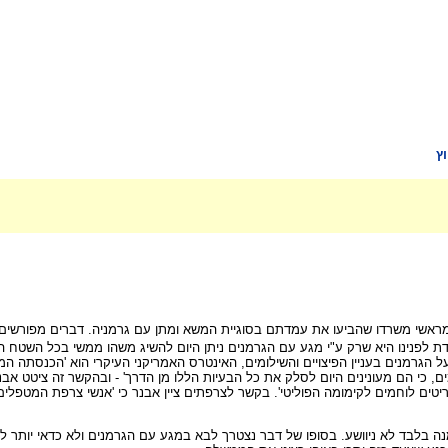
ץ
 מראשי משרדו שהביעו את עמדתם בסוגיית המשא ומתן עם גרמניה. דברים מפורשים 
ת לפנינו היא שרק ע"י מגע עם הגרמנים ניתן היום להשיג משהו ממשי בכל השטח הז
הגרמנים בעניין הפיצויים והשילומים, האינטרס האמריקני העיקרי הוא 'הכנסתה המה
ומים, כי הם מעונינים היום לסלק את כל הבעיות הללו מן הדרך' - ובהקשר זה ציטט א
 לוחמים לקימומה הפוליטי'. בקשר לצרפתים ציין אבנר כי 'אנשי צרפת המטפלים בגר
 בלבד לא ניוושע. בסופו של דבר נצטרך לבא במגע עם הגרמנים ולא כדאי יותר לד