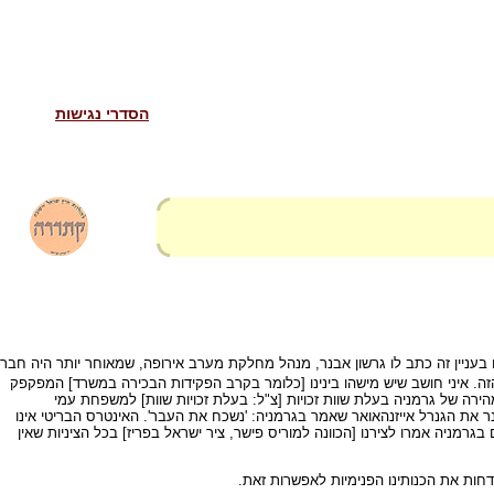
הסדרי נגישות
בעניין זה כתב לו גרשון אבנר, מנהל מחלקת מערב אירופה, שמאוחר יותר היה חבר
ה. איני חושב שיש מישהו בינינו [כלומר בקרב הפקידות הבכירה במשרד] המפקפק
ירה של גרמניה בעלת שוות זכויות [צ"ל: בעלת זכויות שוות] למשפחת עמי
בנר את הגנרל אייזנהאואר שאמר בגרמניה: 'נשכח את העבר'. האינטרס הבריטי אינו
מניה אמרו לצירנו [הכוונה למוריס פישר, ציר ישראל בפריז] בכל הציניות שאין
חות את הכנותינו הפנימיות לאפשרות זאת.