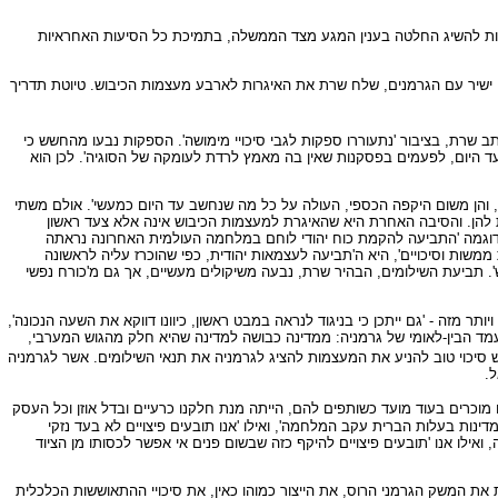
ויות להשיג החלטה בענין המגע מצד הממשלה, בתמיכת כל הסיעות האחראיות
 ישיר עם הגרמנים, שלח שרת את האיגרות לארבע מעצמות הכיבוש. טיוטת תדריך
שרת, בציבור 'נתעוררו ספקות לגבי סיכויי מימושה'. הספקות נבעו מהחשש כי
עד היום, לפעמים בפסקנות שאין בה מאמץ לרדת לעומקה של הסוגיה'. לכן הוא
, והן משום היקפה הכספי, העולה על כל מה שנחשב עד היום כמעשי'. אולם משתי
ת להן. והסיבה האחרת היא שהאיגרת למעצמות הכיבוש אינה אלא צעד ראשון
 לדוגמה 'התביעה להקמת כוח יהודי לוחם במלחמה העולמית האחרונה נראתה
שות וסיכויים', היא ה'תביעה לעצמאות יהודית, כפי שהוכרז עליה לראשונה
'. תביעת השילומים, הבהיר שרת, נבעה משיקולים מעשיים, אך גם מ'כורח נפשי
ר מזה - 'גם ייתכן כי בניגוד לנראה במבט ראשון, כיוונו דווקא את השעה הנכונה',
ד הבין-לאומי של גרמניה: ממדינה כבושה למדינה שהיא חלק מהגוש המערבי,
ש סיכוי טוב להניע את המעצמות להציג לגרמניה את תנאי השילומים. אשר לגרמניה
.
 מוכרים בעוד מועד כשותפים להם, הייתה מנת חלקנו כרעיים ובדל אוזן וכל העסק
מדינות בעלות הברית עקב המלחמה', ואילו 'אנו תובעים פיצויים לא בעד נזקי
לו אנו 'תובעים פיצויים להיקף כזה שבשום פנים אי אפשר לכסותו מן הציוד
את המשק הגרמני הרוס, את הייצור כמוהו כאין, את סיכויי ההתאוששות הכלכלית