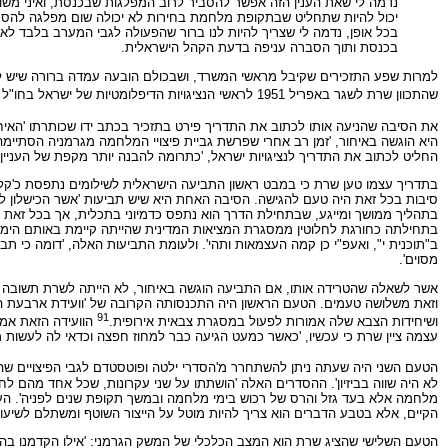
נדמה לי שאת הענין הזה אפשר להסביר לרוב המפלגות שבכנסת, ואיני משוכ
יכול להיות שתחליט שבתקופת מלחמת בחירות לא יכולה שום מפלגה להסתכ
בכל אופן, נדמה לי שצריך להיות לנו ברור שהפעולה לגבי המערב בלבד ל
בכנסת ותוך הסברה עניפה בדעת הקהל הישראלית.
למרות שפע התזכירים שקיבל מראשי המשרד, ושבכולם הובעה עמדה ברורה שיש למצ
שהתכוון שרת לשגר באפריל 1951 לראשי הנציגויות הדיפלומטיות של ישראל בחו"ל חושפת את הרהוריו הכמוסים של שר החוץ בנושא הנדון.
את הסיבה שהניעה אותו לכתוב את התדריך פירט בתזכיר בכתב ידו שכותרתו 'האיח
היא הוגשה באיחור, 'זמן רב אחרי שפרשת גביית פיצויי המלחמה מגרמניה הסתיימה
החליט לכתוב את התדריך לנציגויות ישראל, 'כתרומה להבנה יותר מקפת של העניין
בתדריך עצמו טען שרת כי במבט ראשון התביעה הישראלית לשילומים נתפסת כ'קלוט
סיבות בכל זאת היה טעם להגישה. הסיבה האחת היא שיש תביעות 'אשר הכישלון לד
בתהליך ממושך ומייגע, שבתחילת הדרך הוא נתפס כדמיוני בתכלית, אך בכל זאת א
בתחילתה כחורגת לחלוטין ממסגרת המציאות המדינית שהייתה קיימת באותם הימים, 
ב"תוכנית י", ואעפ"י כן קמה העצמאות ותהי'. ולעומת התביעות האלה, 'דומה כי 
מסוים'.
אשר לשאלה שהטרידה אותו, אם התביעה הוגשה באיחור, לא הייתה לשרת תשובה חד-משמע
וזאת משלושה טעמים. הטעם הראשון היה התכנסותה הקרובה של 'וועידת ארבעת הס
91
ושיחידות הצבא שלה אמורות לפעול במסגרת צבאית אירופית.
הוועידה הזאת אמור
עצמה ציין שרת כי עכשיו, 'כאשר כמעט הגיעה כבר למחוז חפצה וכדאי לה לעשות 
הטעם השני היה שעתה ניתן להשתחרר מ'הסדרי ילטה ופוטסטדם לגבי הפיצויים שהוט
לא היה שווה בביזיון'. ההסדרים האלה 'הושתתו על שני עקרונות, שכל אחד מהם לחוד
מלחמה אלא בעד גזל והרס של רכוש בימי מלחמה ובמשך תקופת שנים לפניה'. העיק
הקיים, אלא בטבע הדברים הוא צריך להיות מוטל על הייצור השוטף ומשתלם לשיעור
הטעם השלישי שהציג שרת הוא המצב הכלכלי של המשק הגרמני: 'אילו הקדמנו בהגשת