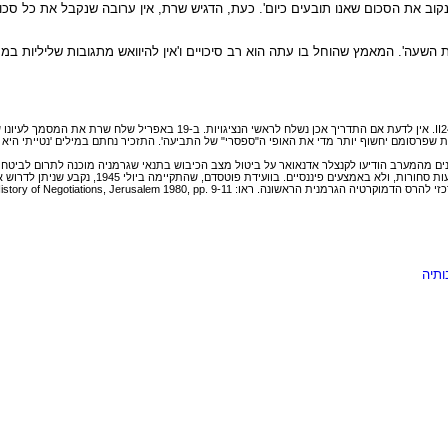
קוב את הסכום שאנו תובעים כיום'. כעת, הדגיש שרת, אין ערובה שנקבל את כל סכו
ו את השעה'. המאמץ שהוחל בו עתה הוא רב סיכויים ו'אין להיוואש מתגובות שליליו
89. 'קווי הדרכה לנציגויות', תדריך מס' 16, הקריה, תל-אביב, 17 באפריל 1951, 
ת שפרסומם יחשוף יותר מדי את האופי ה"ספסרי" של התביעה'. התזכיר נחתם במילים 'נטייתי היא לג
92. בוועידת ילטה, שהתכנסה בפברואר 1945, נקבע הע
N. Sagi, German Reparations: The History of Negotiati; טרנר (לעיל, הערה 42).