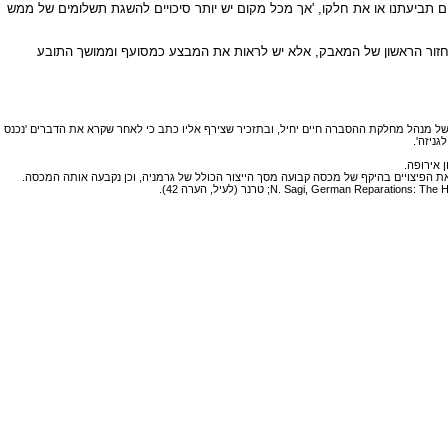
ם תביעתנו או את חלקו, 'אך מכל מקום יש יותר סיכויים להשגת תשלומים של ממש
ת במחזור הראשון של המאבק, אלא יש לראות את המבצע כמסועף וממושך התובע
גה"מ, ח"ץ, II2417/6. אין לדעת אם התדריך אכן נשלח לראשי הנציגויות. ב-19 באפריל שלח שרת את המסמך לעיונו של מנהל מחלקת ההסברה חיים יחיל, ובתזכיר שצירף אליו כתב כי לאחר שקרא את הדברים 'נכנס
ניזה'.
יקרון שיש לדרוש מגרמניה פיצויים באמצעות סחורות, ולא באמצעים פיננסיים. בוועידת פוטסדם, שהתקיימה ביולי 1945, נקבע שניתן לדרוש את הפיצויים בהיקף של מכסה קבועה מסך הייצור הכולל של גרמניה, וכן נקבעה אותה המכסה.