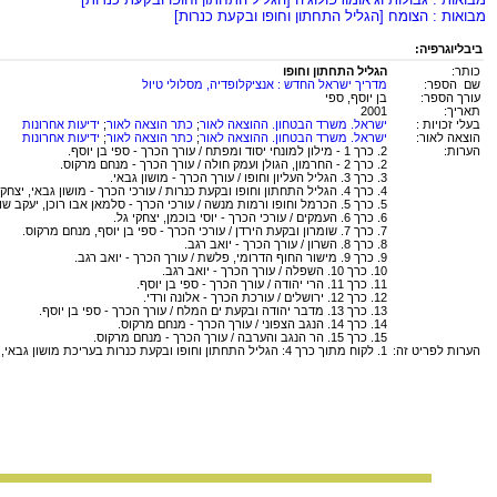
מבואות : הצומח [הגליל התחתון וחופו ובקעת כנרות]
ביבליוגרפיה:
כותר:
הגליל התחתון וחופו
שם הספר:
מדריך ישראל החדש : אנציקלופדיה, מסלולי טיול
עורך הספר:
בן יוסף, ספי
תאריך:
2001
בעלי זכויות :
ישראל. משרד הבטחון. ההוצאה לאור
;
כתר הוצאה לאור
;
ידיעות אחרונות
הוצאה לאור:
ישראל. משרד הבטחון. ההוצאה לאור
;
כתר הוצאה לאור
;
ידיעות אחרונות
הערות:
2. כרך 1 - מילון למונחי יסוד ומפתח / עורך הכרך - ספי בן יוסף.
2. כרך 2 - החרמון, הגולן ועמק חולה / עורך הכרך - מנחם מרקוס.
3. כרך 3. הגליל העליון וחופו / עורך הכרך - מושון גבאי.
4. כרך 4. הגליל התחתון וחופו ובקעת כנרות / עורכי הכרך - מושון גבאי, יצחקי גל.
5. כרך 5. הכרמל וחופו ורמות מנשה / עורכי הכרך - סלמאן אבו רוכן, יעקב שורר.
6. כרך 6. העמקים / עורכי הכרך - יוסי בוכמן, יצחקי גל.
7. כרך 7. שומרון ובקעת הירדן / עורכי הכרך - ספי בן יוסף, מנחם מרקוס.
8. כרך 8. השרון / עורך הכרך - יואב רגב.
9. כרך 9. מישור החוף הדרומי, פלשת / עורך הכרך - יואב רגב.
10. כרך 10. השפלה / עורך הכרך - יואב רגב.
11. כרך 11. הרי יהודה / עורך הכרך - ספי בן יוסף.
12. כרך 12. ירושלים / עורכת הכרך - אלונה ורדי.
13. כרך 13. מדבר יהודה ובקעת ים המלח / עורך הכרך - ספי בן יוסף.
14. כרך 14. הנגב הצפוני / עורך הכרך - מנחם מרקוס.
15. כרך 15. הר הנגב והערבה / עורך הכרך - מנחם מרקוס.
הערות לפריט זה:
1. לקוח מתוך כרך 4: הגליל התחתון וחופו ובקעת כנרות בעריכת מושון גבאי, יצחקי גל.