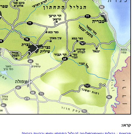
קראו:
מבואות : גבולות וגיאומורפולוגיה [הגליל התחתון וחופו ובקעת כנרות]