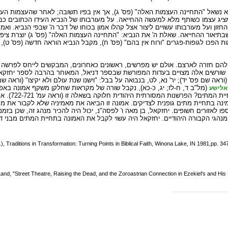
אל "התחיינה העצמות האלה" (פס' ג), אך אין בפיו תשובה; לאחר שהעצמות העלו 
ל מציג עצמו כשותף מלא למעשה ההחייאה. על מעורבותו של הנביא העידו הכתובים כבר
החזון ועל מעורבותו עשויים ליצור אצל קהלו אמון בכוחו של דבר ה' שבפי הנביא. ו
בתיאור ההחייאה. שאלת ה' את הנביא: "התחיינה העצמות האלה" (פס' ג) יוצרת ציפיי
הפכו לגופות-פגרים "ורוח אין בהם" (פס' ח), מקבל הנביא הוראה חדשה (פס' ט), 
ח להם חזרה לארצם. אולם יש מפרשים, ראשונים כאחרונים, המבקשים לייחס לפרשה
 שורשים אלה מצויים בעדות המפורשת שבספר דניאל, המאוחר בהרבה לספר יחזקאל: "ו
" (וראה שם פס' יד); יר' נא, לט, בנבואה על בבל: "וישנו שנת עולם ולא יקיצו" (וראה ש
(מל"ב ד, ח-לז; יג, כ-כא), נקבל שורה של מקראות שחלקן משקף אמונה באפ
אלישע
החזון ופשרו
ינה בתחיית מתים גופנית לצדיקים. אמונה זו הביאה את מאמיניה שלא לקבור את 
לאזורים חשופים. יחזקאל, בן מאה ו' לפסה"נ, יכול היה להכיר מנהג זה, שכן בזמ
נהגי הקבורה היהודיים. יחזקאל היה עשוי לקבל את האמונה בתחיית המתים מבני 
), Traditions in Transformation: Turning Points in Biblical Faith, Winona Lake, IN 1981,pp. 3
Land, "Street Theatre, Raising the Dead, and the Zoroastrian Connection in Ezekiel's and Hi