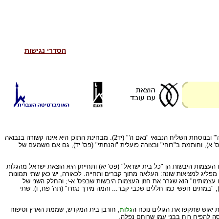
הסדרי נגישות
פרשת חזון העצמות מהווה יחידה נבואית אחת. היא פותחת בנוסחת החוויה החזונית "היתה עלי יד ה'" (א18) וחותמת בצירוף של נוסחת הכרה מורחבת "וידעתם כי אני ה'" ובנוסחת השליח הנבואי "נאם ה'" (יד2). מבחינת התוכן היא אינה קשורה בנבואה
 א), וחותמת ב"רוחי" ובצורה פועלית "והנחתי" (פס' יד), גם אם משמעם של
פיו העצמות היבשות הן "כל בית ישראל" (פס' יא) ותחייתן היא הוצאת ישראל מהגלות
ליג למציאות שונה: העלאה מתוך קברים ותחייה. לכאורה, יש כאן שתי תמונות
ו עצמותינו" הוא שגרר את חזון העצמות היבשות שבפס' א-י; והחלק השני של
, "במתים חפשי כמו חללים שכבי קבר... והמה מידך נגזרו" (תה' פח, ו). שתי
 יאוש שתקפו את הגולים נוכח ה
, חורבן בית המקדש, שממת הארץ וסיפוח
גלות
ה להפיח רוח בבני עמו שרוחם נפלה.