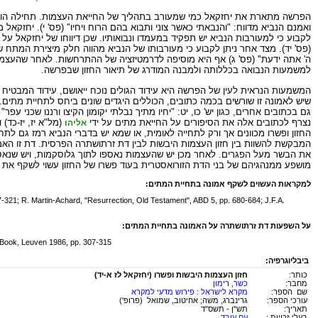
הפרשה מתארת את יחזקאל כמי שמעורב בתהליך של החייאת העצמות. תחילה הוא נש
ואמנם הנביא מדווח: "והנבאתי כאשר צוני ותבוא בהם הרוח ויחיו" (פס' י). יחזקא
לקבוע כי למעורבות הנביא יש תפקיד במעמדו ונבואותיו. שכן דיווחו של יחזקאל על 
(פס' יד). מצד אחר ניתן לקבוע כי מעורבותו של הנביא מהווה חלק מיצירת המתח ש
ה' אתה ידעת" (פס' ג) אף היא מוסיפה לדרמטיזציה של ההתרחשות. לאחר שהעצמות 
למשמעות הנבואה בכללותה ולמבנה המודרג של תיאור החזון שבפרשה.
המשמעות הנראית לעין של הפרשה היא עידוד הגולים נוכח ייאושם, עידוד המבטי
שיש לאמונה זו שורשים בכמה כתובים, הכוללים היגדים שונים ביחס לתחיית מתים.
גם בכתובים אחרים, כגון יש' כו, יט: "יחיו מתיך נבלתי יקומון הקיצו ורננו שכני עפר
נצרף לכתובים אלה את הסיפורים על החייאת מתים על ידי
(מל"א יז, יז-כד) ו
אליהו
המבקשת להשוות בין חזון העצמות היבשות לבין דת זרתושתרה הפרסית. דת זו האמ
את הבשר מעל הפגרים. לאחר מכן יש שהעצמות נאספו לתוך גלוסקמות, ויש שנאספו 
מושפע ממנהגיהם של בני הדת הזורואסטרית בעוד פשרו של החזון עשוי לשקף את מ
למקראות העשוים לשקף אמונה בתחיית המתים:
47-321; R. Martin-Achard, "Resurrection, Old Testament", ABD 5, pp. 680-684; J.F.A.
על השפעות דת זרתושתרה על האמונה בתחיית המתים:
s Book, Leuven 1986, pp. 307-315
ביבליוגרפיה:
כותר:
חזון העצמות היבשות ופשרו (יחזקאל לז א-יד)
מחבר:
כשר, רימון
שם הספר:
מקרא לישראל : פירוש מדעי למקרא
עורכי הספר:
גרינברג, משה; אחיטוב, שמואל (פרופ')
תאריך:
תש"ן - תשס"ד
בעלי זכויות :
עם עובד