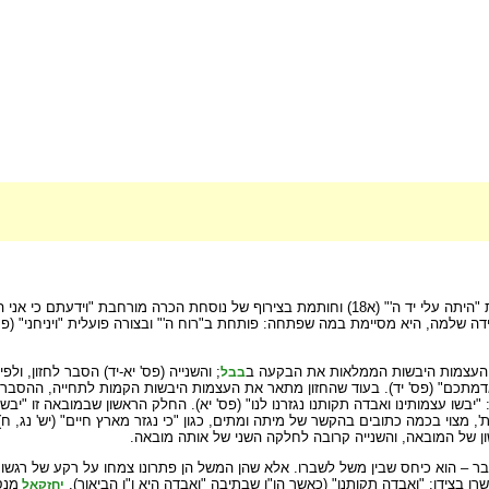
ה שלמה, היא מסיימת במה שפתחה: פותחת ב"רוח ה'" ובצורה פועלית "ויניחני" (פס'
של העצמות היבשות הממלאות את הבקעה ב
; והשנייה (פס' יא-יד) הסבר לחזון, ול
בבל
מתכם" (פס' יד). בעוד שהחזון מתאר את העצמות היבשות הקמות לתחייה, ההסבר מפ
שו עצמותינו ואבדה תקותנו נגזרנו לנו" (פס' יא). החלק הראשון שבמובאה זו "יבש
', מצוי בכמה כתובים בהקשר של מיתה ומתים, כגון "כי נגזר מארץ חיים" (יש' נג, ח)
ן של המובאה, והשנייה קרובה לחלקה השני של אותה מובאה.
בר – הוא כיחס שבין משל לשברו. אלא שהן המשל הן פתרונו צמחו על רקע של רגשות
שרו בצידו: "ואבדה תקותנו" (כאשר הו"ו שבתיבה "ואבדה היא ו"ו הביאור).
מנס
יחזקאל