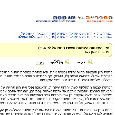
עמוד הבית
>
יהדות ועם ישראל
>
מקרא [תנך]
>
נבואה
>
יחזקאל
עמוד הבית
>
יהדות ועם ישראל
>
מקרא [תנך]
>
חורבן גלות וגאולה
חזון העצמות היבשות ופשרו (יחזקאל לז א-יד)
מחבר: רימון כשר
חזרה
3
הקודמת ואף לא בנבואה הבאה (לז, טו-כח). אף מבחינה סגנונית הפרשה מהווה יחיד
הפעלים ושל שם העצם 'רוח' אינו זהה בשני המקראות.
הפרשה עצמה מתחלקת לשתי יחידות עיקריות. הראשונה (פס' א-י) חזון תחייתן 
והבאתם לארצם: "והבאתי אתכם אל אדמת ישראל" (פס' יב), "והנחתי אתכם על אד
נפרדות, אולם נראה שהקשר בין שתי היחידות נוצר באמצעות המובאה מדברי העם: "יב
המובאה: "נגזרנו לנו", גרר את תמונת הקברים ופתיחתם, שכן 'נגזר', שמשמעו 'נכרת
היחידות סבות אפוא, על ציר המובאה, כאשר היחידה הראשונה קרובה לחלק הראשו
היחס שבין שתי היחידות – בין תמונת העצמות היבשות לבין תמונת ההעלאה מן הק
שטחיה לשכני ישראל. יאוש זה תורגם על ידי העם בדימוי "יבשו עצמותינו", דימוי שפ