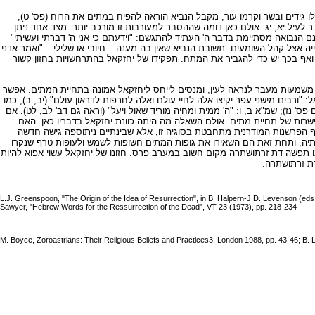
גידים ובשר וקרמו עור, מקבל הנביא הוראה להפיח במתים את הרוח (פס' ט),
 לעיל יא, יג. אולם כאן דומה שההסבר למעורבות זו מורכב יותר. מצד אחד ניתן
אמנם הנבואה מסתיימת בדבר ה' העתיד להתגשם: "וידעתם כי אני ה' דברתי ועשיתי"
ה אצל קהל השומעים. תשובת הנביא שאין בה מענה – חיובי או שלילי – "ואמר אדני
ואף בכך יש כדי להגביר את המתח. תפקידו של יחזקאל בהתרחשויות בחזון קשור
 משמעות מעבר לנראה לעין, ומנסים לייחס ליחזקאל אמונה בתחיית המתים. אפשר
רבים מישני עפר יקיצו אלה לחיי עולם ואלה לחרפות לדראון עולם" (יב, ב), כמו
ם פס' נז); שמ"א ב, ו: "ה' ממית ומחיה מוריד שאול ויעל" (וראה גם דב' לב, לט). אם
שרות של תחיית מתים. אולם השאלה מה היתה כוונת יחזקאל בדבריו כאן: האם
 מכוונים אך ורק לתחייה לאומית, או שמא יש בדברי הנביא רמז גם לתחיית המתים? הפרשנות המסורתית היהודית חלוקה בשאלה זו (וראה עמ' 722-721). אף הפרשנות המודרנית מתחבטת בסוגיה זו, אלא שבינתיים ניתוספה גישה חדשה
מתיה, ותחת זאת הם השאירו את גופות המתים חשופות לשמש ולעופות טרף שנקרו
נו תפשה דת זרתושתרה מקום חשוב במערב פרס. חזונו של יחזקאל עשוי אפוא להיות
דת זרתושתרה.
L.J. Greenspoon, "The Origin of the Idea of Resurrection", in B. Halpern-J.D. Levenson (eds.
Sawyer, "Hebrew Words for the Ressurrection of the Dead", VT 23 (1973), pp. 218-234
M. Boyce, Zoroastrians: Their Religious Beliefs and Practices3, London 1988, pp. 43-46; B. 