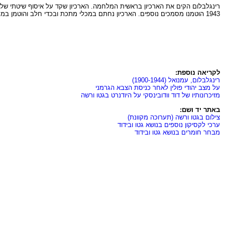
1943 הוטמנו מסמכים נוספים. הארכיון נחתם במכלי מתכת ובכדי חלב והוטמן במקומות שונים בשטח הגטו. שניים מבין שלושת חלקי הארכיון התגלו שנים ספורות לאחר המלחמה. הם שמורים במכון היהודי להיסטוריה בוורשה.
לקריאה נוספת:
רינגלבלום, עמנואל (1900-1944)
על מצב יהודי פולין לאחר כניסת הצבא הגרמני
מזיכרונותיו של דוד וודובינסקי על היודנרט בגטו ורשה
באתר יד ושם:
צילום בגטו ורשה (תערוכה מקוונת)
ערכי לקסיקון נוספים בנושא גטו ובידוד
מבחר חומרים בנושא גטו ובידוד