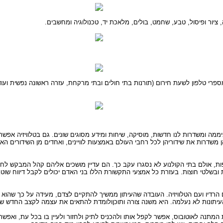
יור ופיסול, טבע, שחמט, בולים, מלאכת יד, טכנולוגיה ומחשבים.
 מספרי טלפון לשעת חירום (תורנות בתי חולים ובתי מרקחת, עזרה ראשונה נפשית ועוד
נם הספקים הבלבדיים של מידע עממי. תחנות רדיו פועלות 24 שעות ביממה ומשדרות לנו חדשות, מוסיקה, שיחות ומידע מ
ן משדרות את שידוריהן לכל רחבי העולם באמצעות לוויינים, ואחדים מן השידורים האל
ות, אולם בתי הקולנוע לא נסגרו עקב כך. הם עדיין מושכים אליהם קהל המבקש לחז
 ובשלטי חוצות. בעזרת כל אמצעי התקשורת הללו בני האדם יכולים לקבל דיווח שו
רדיו ועם הטלוויזיה. העובדה שהעיתון ממשיך להתקיים לצדם, מעידה על כך שהו
 העיתונות לא נעלמה. היא משנה צורה ותוכןולומדת להתאים את עצמה לקצב החדש ש
בעת המתנה לאוטובוס, אפשר לקפל אותו ולהכניס לתיק ולחזור ולעיין בו בכל עת, ואפ