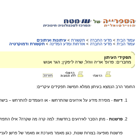
עמוד הבית
>
מדעי החברה
>
תקשורת
>
עיתונות ועיתונים
עמוד הבית
>
מדעי החברה
>
אזרחות ומדע המדינה
>
תקשורת ודמוקרטיה
תפקידי העיתון
מחברים: פרופ' אריה ווהל; שרה ליפקין; הגר אנוש
חזרה
3
החומר הרב הנמצא בעיתון ממלא חמישה תפקידים עיקריים:
דיווח
- מסירת מידע על אירועים שהתרחשו - או העומדים להתרחש – בישרא
פרשנות
- מתן הסבר לאירועים בחדשות: למה קרה מה שקרה? אילו התפתחוי
פרשנות מופיעה בצורות שונות, כגון מאמר מערכת או מאמר של פרשן לעניי