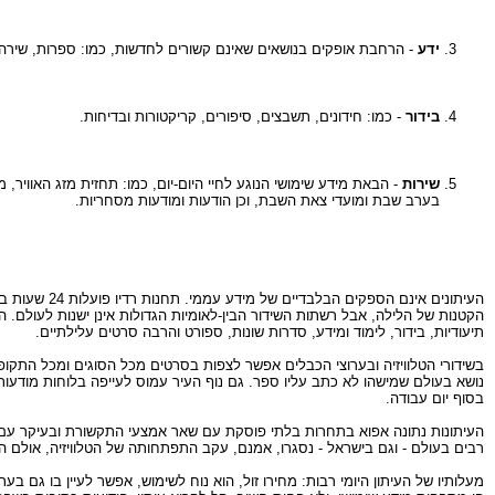
ידע
- הרחבת אופקים בנושאים שאינם קשורים לחדשות, כמו: ספרות, שירה, צ
בידור
- כמו: חידונים, תשבצים, סיפורים, קריקטורות ובדיחות.
שירות
- הבאת מידע שימושי הנוגע לחיי היום-יום, כמו: תחזית מזג האוויר,
בערב שבת ומועדי צאת השבת, וכן הודעות ומודעות מסחריות.
העיתונים אי
הקטנות של הלילה, אבל רשתות השידור הבין-לאומיות הגדולות אינן ישנות לעולם. ה
תיעודיות, בידור, לימוד ומידע, סדרות שונות, ספורט והרבה סרטים עלילתיים.
בשידורי הטלוויזיה ובערוצי הכבלים אפשר לצפות בסרטים מכל הסוגים ומכל התקופ
נושא בעולם שמישהו לא כתב עליו ספר. גם נוף העיר עמוס לעייפה בלוחות מודעות
בסוף יום עבודה.
העיתונות נתונה אפוא בתחרות בלתי פוסקת עם שאר אמצעי התקשורת ובעיקר עם ה
רבים בעולם - וגם בישראל - נסגרו, אמנם, עקב התפתחותה של הטלוויזיה, אולם
מעלותיו של העיתון היומי רבות: מחירו זול, הוא נוח לשימוש, אפשר לעיין בו גם 