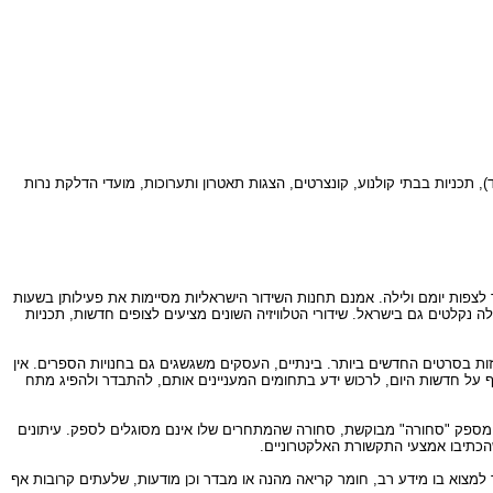
), תכניות בבתי קולנוע, קונצרטים, הצגות תאטרון ותערוכות, מועדי הדלקת נרות
סוגים שונים. גם בטלוויזיה אפשר לצפות יומם ולילה. אמנם תחנות השידור הישראליות מסיימות את פעילותן בשעות
ה נקלטים גם בישראל. שידורי הטלוויזיה השונים מציעים לצופים חדשות, תכניות
ות בסרטים החדשים ביותר. בינתיים, העסקים משגשגים גם בחנויות הספרים. אין
טף על חדשות היום, לרכוש ידע בתחומים המעניינים אותם, להתבדר ולהפיג מתח
א מספק "סחורה" מבוקשת, סחורה שהמתחרים שלו אינם מסוגלים לספק. עיתונים
הכתיבו אמצעי התקשורת האלקטרוניים.
שר למצוא בו מידע רב, חומר קריאה מהנה או מבדר וכן מודעות, שלעתים קרובות אף