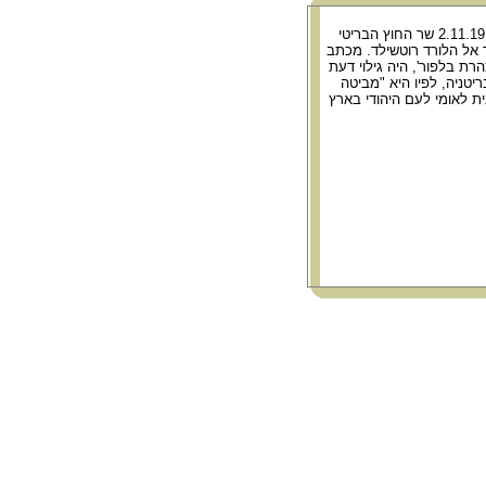
מכתב ששיגר ב- 2.11.1917 שר החוץ הבריטי
ר אל הלורד רוטשילד. מכתב
רת בלפור', היה גילוי דעת
טניה, לפיו היא "מביטה
בית לאומי לעם היהודי בארץ