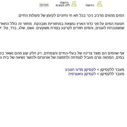
חזרה
3
המים מהווים מרכיב ניכר בכל תא חי וחיוניים לקיומן של פעולות החיים.
תנועת המים על-פני כדור-הארץ נמצאת במחזוריות מובהקת. מחזור זה כולל התאדות
שמצטברות לעננים, והמים חוזרים לקרקע בצורת משקעים: גשם, שלג, ברד, טל. י
אף שהמים הם מוצר צריכה של בעלי-החיים והצמחים, רק חלק קטן מהם נשאר בקרק
במים, המהווה גורם מגביל לצמיחה ולתפוצה של אורגניזם ולכושר נשיאה של בית גיד
מעבר ללקסיקון >
לקסיקון מדעי הטבע
מעבר ללקסיקון >
לקסיקון גיאוגרפיה