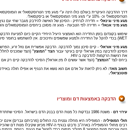
הטרוסקסואלי וכ- 10% ע"י מגע מיני הומוסקסואלי או ביסקסואלי.
מגע מיני וגינאלי
= חדירה לנרתיק - הסיכון של האישה להידבק מגבר שחי עם נגיף ה-HIV גבוה יותר מאשר הסיכון של גבר להידבק מאישה החיה עם נגיף
מגע מיני אנאלי
= חדירה לפי הטבעת - מגע זה מסוכן ביחסים הומוסקסואלים והט
WET) בכדי להקל על החדירה ולמנוע שפשופים וחיכוכים. אין להשתמש בחומר סיכה על בסיס שמן, היות והוא פוגע בלטקס (החומר ממנו עשוי הקונדום), עד לכדי קרע של ממש בקונדום.
מגע מיני אוראלי
- קיים סיכון נמוך להדבקה. הדבקה אפשרית אם נוזל זרע, הפרשו
הסיכון להדבקה במין אוראלי קיים בעיקר עבור
הצד "המוצץ"
(הצד שמכניס לחלל הפ
את רגישות הרקמות להדבקה ב-HIV.
ביחס לצד
"הנמצץ"
(הצד אשר עושים לו מין אוראלי) הסיכוי להדבקה קיים רק א
חשוב מאד:
לא ניתן לראות על אדם אם הוא נושא את הנגיף או אפילו חולה באיידס
פוטנציאלי.
הדבקה באמצעות דם ומוצריו
עירוי דם
- משנת 1986 נבדקות כל מנות הדם בבנק הדם בישראל. הסיכוי שתתרחש הדבקה ממנת דם שנתרמה ב
חולי המופיליה
- המופיליה היא מחלה גנטית בה החולים (מרביתם גברים) אינם יכולים לקרוש דם. אחת 
רבים מחולי ההמופיליה בארה"ב נדבקו בנגיף ה-HIV מכיוון שקיבלו מנות דם שהכילו את נגיף ה-HIV, לפני שהיה ברור כיצד הנגיף עובר מאדם לאדם ולפני שפותחו בדיקות הסקירה לנגיף.
היום עוברות מנות הפקטור 8 תהליך חימום בכדי לקטול את הנגיף. בנוסף, קיימים היום מוצרים סינטטים שאינם מהווים סיכון ומשיגים את אותה תוצאה.