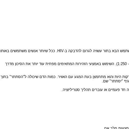
- בעת הזרקת הסם לוריד חוזר חלק מהדם למחט ולחלל המזרק. הזרקת הסם והדם ישירות לגופו של המשתמש הבא בתור עשויה לגרום להדבקה ב-HIV. ככל שיותר אנשים משתמשים באותו
– מחקרים הראו ששיעור ההדבקה בקרב אנשי סגל הרפואה כתוצאה מדקירת מחט שהוצאה עתה מוריד של מטופל קיים אך הוא נמוך ביותר (פחות מ- 1:250). השימוש באמצעי הזהירות המתאימים מפחית עוד יותר את הסיכון מדרך
אינה מחוטאת כנדרש. נגיף המצוי בכמויות דם קטנות מחוץ לגוף ובאוויר החופשי מת בטווח של 30 שניות עד חמש דקות היות והוא מתחמצן בעת המגע עם האוויר. כמות הדם שיכולה ל"הסתתר" בתוך
יף "יסתתר" שם.
אמצעות חלב אם.