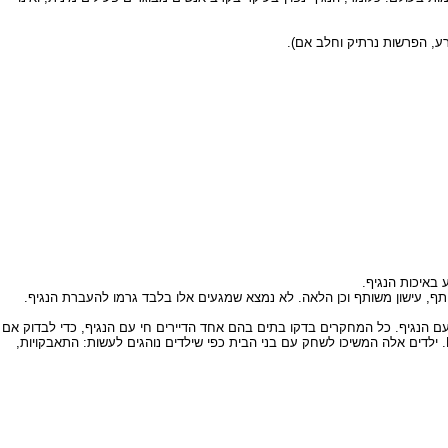
באיכות הנגיף.
ף, עישון משותף וכן הלאה. לא נמצא שמגעים אלו בלבד גרמו להעברת הנגיף.
ם הנגיף. כל המחקרים בדקו בתים בהם אחד הדיירים חי עם הנגיף, כדי לבדוק אם
מישהו אחר מבני הבית ידבק בשלב כלשהו (המחקר הוציא את המקרים שבהם היה מעורב מגע מיני). חלק גדול מהבתים שהשתתפו במחקר כללו ילדים החיים עם HIV. ילדים אלה המשיכו לשחק עם בני הבית כפי שילדים נוהגים לעשות: התאבקויות,