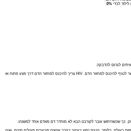
לילוד לכדי
0%
.
עיתים לגרום להדבקה.
לא די לבוא במגע עם נוזלים מדבקים בכדי שתתרחש הדבקה. עור הגוף לא מאפשר לנגיף להיכנס למחזור הדם. HIV צריך להיכנס למחזור הדם דרך פצע פתוח או
 רוק. כך שכשהיתוש עובר לקורבנו הבא לא מוחדר דם מאדם אחד למשנהו.
צת מקרי האיידס ופיזורם באוכלוסייה דומה לשאר המקומות בעולם. כלומר, הנגיף נפוץ בעיקר בקרב אנשים מבוגרים פעילים מינית, ואינו