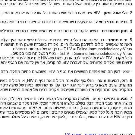
מצוי בשכיחות שווה בין קבוצות הגיל השונות, פיזור לו היינו מצפים לו היה הנגיף 
2.
כלי אוכל ומזון
- HIV אינו מועבר בשימוש באותם כלי אוכל ובאכילת אותו המזון (כאמור, הנגיף מתחמצן במגע עם האוויר ומתקיים רק בנוזלי גוף מדבקים: דם, נוזך זרע, הפרשות נרתיק וחלב אם).
3.
בריכות ובתי רחצה
- הכימיקלים שנמצאים בבריכות השחייה ובבתי הרחצה קוטלי
4.
מתן תרומת דם
- כאשר לוקחים דם מתורם תמיד משתמשים במחטים סטריליות 
5.
חיות מחמד
- בני האדם הם בעלי החיים היחידים שיכולים לשאת את נגיף ה-HIV (Human Immunodefeciency Virus):
האמונה שאנשים יכולים להידבק מבעלי חיים, מקורה בעובדה שישנן חיות הנושאות א
F.I.V = Feline Immunodefeciency Virus – נגיף הכשל החיסוני בחתולים.
S.I.V = Semine Immunodefeciency Virus – נגיף הכשל החיסוני בקופים.
בכל מקרה, FIV לא יכול לעבור לבני אדם, כשם שה-HIV אינו יכול לעבור מבני אדם לחיות מחמד כמו כלבים וחתולים.
ידועים שני מקרים מדווחים של העברת SIV לחוקרים, אך אין לדעת אם הנגיף יתפתח אצל אותם אנשים למצב של מחלה.
- יוצאיי דופן הם השימפנזים הנושאים את נגיף ה-HIV ומשמשים כחיות מחקר. הדם שלהם מהווה סיכון לחוקרים שעובדים איתם.
6.
רוק, דמעות וזיעה
- נוזלי גוף אלו אינם מכילים את נגיף ה-HIV, או מכילים כמויות מזעריות בלבד, שאינן מספיקות להדבקה.
מחקרים שונים מצאו כי ברוק ריכוז הנגיף כה קטן עד שדרושה כמות של שישה ליטר
מחקרים אלו מתחזקים את העובדה שקיימים מקרים רבים של אנשים בריאים שבאו ב
7.
מגעים ביתיים יומיים
- שלושה מחקרים של מגעים ביתיים יומיים בארה"ב, אירו
מכות, יריקות, השתתפות באוכל, בגדים ופעילויות שונות. אף אחד מהשותפים לאו
מכאן הוכח מעל לכל ספק, שאפילו מגעים קרובים יומיומיים לא מספיקים בכדי שת
נגיף ה-HIV אינו עובר באוויר, בלחיצת יד, ליטוף או חיבוק, בישיבה על אסלה משותפת, התעטשות ושיעול.
לפריט הקודם:
סקירה רפואית - איידס 101