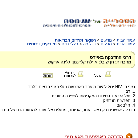
עמוד הבית
>
מדעים
>
רפואה וקידום הבריאות
עמוד הבית
>
מדעים
>
ביולוגיה
>
בעלי חיים
>
חיידקים, וירוסים
דרכי ההדבקה באיידס
מחברות: חן שובל; איילת קליינמן; גלינה ארקוש
חזרה
3
נגיף ה- HIV יכול להיות מועבר באמצעות נוזלי הגוף הבאים בלבד:
1. דם
2. נוזל הזרע + הטיפות המקדימות לשפיכה הסופית
3. הפרשות הנרתיק
4. חלב אם
הדבקה אפשרית רק כאשר אחד, או יותר, מנוזלים אלו עובר למחזור הדם של הנדבק, א
הדבקה באמצעות מגע מיני