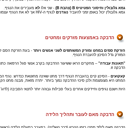
גמא גלובולין וחיסוני הפטיטיס B (צהבת B)
- שני אלו
לא
מעבירים את הנגיף.
גמא גלובולין יכול באופן זמני להעביר
נוגדנים
לנגיף ה-HIV אך לא את הנגיף עצמו. נוגדנים אלו נעלמים אחרי מספר חודשים.
הדבקה באמצעות מזרקים ומחטים
הזרקת סמים במחט ומזרק המשותפים לשני אנשים ויותר
המזרק גדל הסיכון להעברת הנגיף.
"תאונות עבודה"
הדבקה זו.
קעקועים
המחט היא מצומצמת ולכן סיכוי ההדבקה נמוך ביותר. יתרה מזאת, מבנה מחט הקע
היות וישנם נגיפים וחיידקים אחרים בעלי סבילות גבוהה יותר לתנאי הסביבה (לדוג' הפטיטיס B ו-C) מומלץ לעשות קעקועים במקומות מוכרים בהם התנאים וכלי העבודה חד פעמיים או עובר
הדבקה מאם לעובר ותהליך הלידה
הדבקה מאם לילוד תתכן בזמן ההריון (דרך השלייה), במעבר בתעלת הלידה (כאשר 