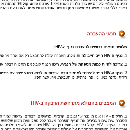
בכינוס העולמי לאיידס שנערך בז'נבה בשנת 1998 פורסם
פרוטוקול 76
המהווה אוס
באופן כללי הדבר מושג באמצעות מתן תרופות אנטי-רטרוויראליות לאם בעת ההריון,
תנאי ההעברה
שלושה תנאים דרושים להעברת נגיף ה-HIV:
1.
נגיף ה-HIV חייב חייב להיות נוכח.
העברה יכולה להתבצע רק אם אחד מהאנשי
2.
צריכה להיות כמות מספקת של הנגיף.
ריכוז הנגיף קובע אם תתכן הידבקה או 
3.
נגיף ה-HIV חייב להיכנס למחזור הדם ישירות או לבוא במגע ישיר עם ריריות.
רירית עדינה כמו: עין, פה, נרתיק, פי הטבעת, אף, קצה הפין.
המצבים בהם לא מתרחשת הדבקה ב-HIV
1.
חרקים
- HIV אינו מועבר ע"י זבובים, קרציות, פרעושים, דבורים, צרעות ושאר חרקים.
הסברה שיתושים מעבירים את הנגיף הופרכה מעבר לכל ספק וזאת מכיוון שליתוש יש
כמו כן, נגיף ה- HIV נקטל בקיבת היתוש. נגיף ה - HIV אינו דומה לנגיף המלריה המתרבה במערכת העיכול של היתוש ועובר מאדם לאדם על ידי החדרת רוק.