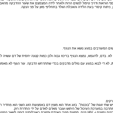
ף הוראות ודרכי טיפול לנשים הרות ולאחר לידה המצמצם את שעור ההדבקה מהאם 
 ניתוח קיסרי בעת הלידה והאכלת הוולד בתחליפי מזון על פני הנקה.
ם המעורבים במגע נושא את הנגיף.
לא. בדם, לדוגמא, נמצא הנגיף בריכוז גבוה ולכן כמות קטנה יחסית של דם עשויה ל
 שתי זוגות של "בוכנות". בזוג אחד הוא מוצץ דם באמצעות הזוג השני הוא מחדיר
עובדות אלו מאושרות במחקרים על מחלות זיהומיות ועובדה היא שבאזורים בהם חרקים נפוצים ו- HIV קיים, תפו