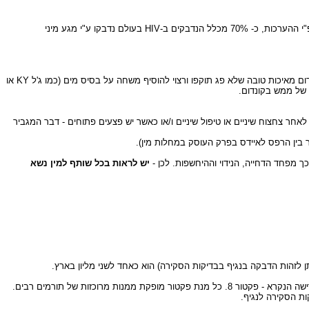
דרך ההדבקה העיקרית בעולם כולו הינה ע"י מגע מיני הטרוסקסואלי או הומוסקסואלי. סיכון ההדבקות מצטבר וגדל ככל שמקיימים יחסי מין עם יותר שותפים מיניים. עפ"י ההערכות, כ- 70% מכלל הנדבקים ב-HIV בעולם נדבקו ע"י מגע מיני
שימוש בקונדום בזמן החדירה הוא האמצעי היעיל היחידי הקיים כיום למניעת הדבקה באיידס בעת יחסי מין הטרוסקסואלים והומוסקסואלים. יש לוודא שמשתמשים בקונדום מאיכות טובה שלא פג תוקפו ורצוי להוסיף משחה על בסיס מים (כמו ג'ל KY או
חר צחצוח שיניים או טיפול שיניים ו/או כאשר יש פצעים פתוחים - דבר המגביר
 בין הרפס לאיידס בפרק העוסק במחלות מין).
ך מפחד הדחייה, הנידוי וההיחשפות. לכן -
יש לראות בכל שותף למין נשא
מרוכזות של תורמים רבים.