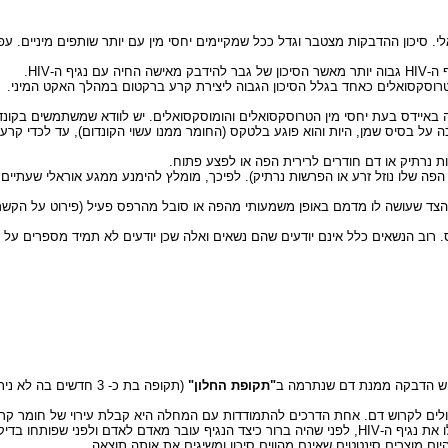
 ה-HIV.
רוסקסואלים כאחד בגלל הסיכון הגבוה ליצירת קרע ברקטום במהלך האקט המיני.
ת נרתיק או דם חודרים לרירית הפה או לפצע פתוח.
ה שלו נוזל זרע או הפרשות נרתיק). לפיכך, מומלץ להימנע ממגע אוראלי שעתיים לא
ם הצד שעושה לו מדמם באופן משמעותי מהפה או סובל מהרפס פעיל (פירוט על הקשר
. רוב הנשאים כלל אינם יודעים שהם נשאים ואלה שכן יודעים לא תמיד מספרים על כ
"תקופת החלון"
(תקופה בת כ- 3 חדשים בה לא ניתן לזהות הדבקה בנגיף בבדיקות הסקירה) הוא כאחד לשני מליון בארץ.
הדרכים להתמודדות עם המחלה היא קבלת עירוי של חומר קרישה הנקרא - פקטור 8. כל מנת פקטור מופקת ממנות 