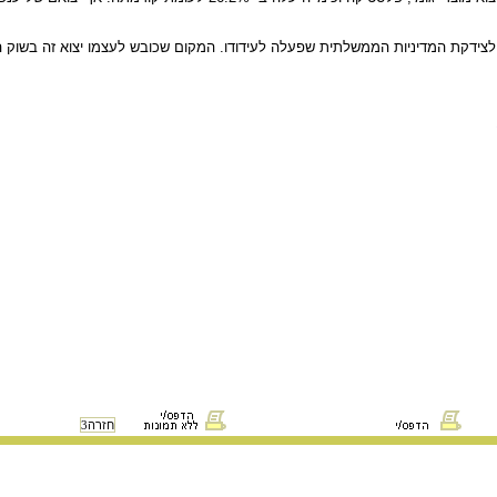
צידקת המדיניות הממשלתית שפעלה לעידודו. המקום שכובש לעצמו יצוא זה בשוק ה
חזרה
3
 ותלמידים לצרכים לימודיים בלבד.
אין להפיץ, להעתיק, לשדר או לפרסם חומר 
זכויות היוצרים השונים, המצויינים בתחתית כל פריט.