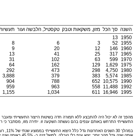
השנה
סך הכל
מזון, משקאות וטבק
טקסטיל, הלבשה ועור
תעשיות 
13
1950
8
6
3
52
1955
9
20
12
146
1960
13
41
25
317
1965
31
102
63
599
1970
64
162
129
1,629
1975
292
473
298
4,750
1980
3,888
379
383
5,574
1985
904
788
652
10,575
1990
959
963
558
11,488
1992
1,155
1,034
611
16,946
1995
מהפך זה לא יכול היה להתבצע ללא תמורה חדה בשיטות הייצור התעשייתי ומעבר מ
התעשייתי התרחש באותם ענפים בהם נעשתה השקעה זו. יתירה מזו, מסתבר כי רק 32 מקרב קבוצת 800 המפעלים המתקדמים (כ- 4%) ביצעו כ- 70% מכלל היצוא של קבוצה 