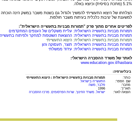
5.1% (מתכת בסיסית) וכיוצא באלה.
הצלחתו של היצוא התעשייתי להמשיך ולגדול גם בשנות משבר במשק הינה הוכחה ל
למשענת של יציבות כלכלית בעיתות משבר חולפות.
לפריטים אחרים מתוך פרק "תמורות מבניות בתעשייה הישראלית":
תמורות מבניות בתעשייה הישראלית: עליית משקלים של הענפים המתקדמים
תמורות מבניות בתעשייה הישראלית: ההוצאות השוטפות למחקר ולפיתוח בתעשייה
תמורות מבניות בתעשייה הישראלית: היצוא התעשייתי
תמורות מבניות בתעשייה הישראלית: תוצר, תעסוקה והון
תמורות מבניות בתעשייה הישראלית: עידוד ממשלתי
לאתר של משרד ההסברה הישראלי:
www.education.gov.il/hasbara
ביבליוגרפיה:
כותר:
תמורות מבניות בתעשייה הישראלית : היצוא התעשייתי
שם הספר:
התעשייה בישראל
מחבר:
פלבר, משה
תאריך:
1996
הוצאה לאור:
ישראל. משרד החינוך. שרות הפרסומים. מרכז ההסברה
החומר במאגר זה הינו
לשימוש פרטי ולשימושם של מורים