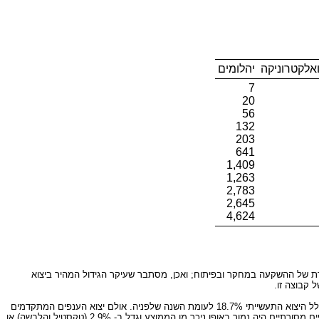
ואלקטרוניקה
יהלומים
7
20
56
132
203
641
1,409
1,263
2,783
2,645
4,624
רת של ההשקעה במחקר ובפיתוח; ואכן, מסתבר שעיקר הגידול המהיר ביצוא
במהלך 30 השנים האחרונות גדל כלל היצוא התעשייתי בממוצע שנתי של 11%, רובו בענפים המתקדמים, בהם היה הממוצע השנתי גבוה יותר. ב- 1993 היה הגידול בכלל היצוא התעשייתי 18.7% לעומת השנה שלפניה. אולם יצוא הענפים המתקדמים
אותה שנה גדל מהר יותר: יצוא ענף כלי הובלה, למשל זינק ב- 45.5% באותה שנה יצוא מוצרי גומי, פלסטיקה וכימייה עלה ב- 26.2% לעומת קודמתה. אך יצואם של ענפים מסורתיים היה נמוך באופן ניכר מן הממוצע וגדל ב- 2.9% (טקסטיל והלבשה) או