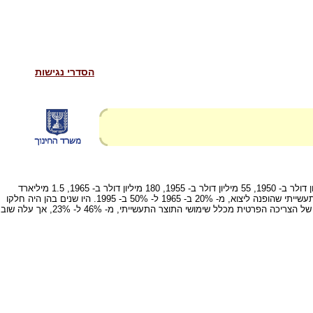
הסדרי נגישות
גידול היצוא התעשייתי מסמל את הצלחתו המרשימה ביותר של ענף התעשייה בישראל. הכפלתו, בדילוגים מהממים, פי 941 (במחירים שוטפים) בתוך 45 שנה - 18 מיליון דולר ב- 1950, 55 מיליון דולר ב- 1955, 180 מיליון דולר ב- 1965, 1.5 מיליארד
דולר ב- 1975, 5.6 מיליארד דולר ב- 1985 ו- 16.95 מיליארד דולר ב- 1995 - מפגינה את התפתחותו המפליגה של הענף בישראל. בתוך 30 שנה גדל חלקו של התוצר התעשייתי שהופנה ליצוא, מ- 20% ב- 1965 ל- 50% ב- 1995. היו שנים בהן היה חלקו
של היצוא בתוצר גבוה יותר, אך התנודות ביצוא הישראלי רבות בשל השינויים החלים במשקי הארצות המייבאות אותו. במקביל לכך ירד לחצי בשנים 1985-1965 משקלה של הצריכה הפרטית מכלל שימושי התוצר התעשייתי, מ- 46% ל- 23%, אך עלה שוב