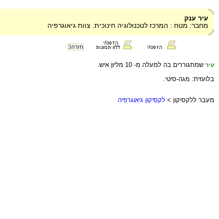
עיר ענק
מחבר: מטח : המרכז לטכנולוגיה חינוכית. צוות גיאוגרפיה
חזרה
3
שמתגוררים בה למעלה מ- 10 מליון איש.
עיר
בלועזית: מגה-סיטי.
מעבר ללקסיקון >
לקסיקון גיאוגרפיה