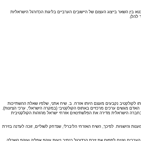
בין השאר בייצוג העצום של היישובים הערביים בליגות הכדורגל הישראליות
 להלן.
ותו לקולקטיב נקבעים מעצם היותו אזרח. ב. שיח אתני, שלפיו שאלת ההשתייכות
 האדם מגשים ערכים מרכזיים באתוס הקולקטיבי (במקרה הישראלי, ערכי הציונות).
 בחברה הישראלית מדירה את הפלשתינאים אזרחי ישראל מהזהות הקולקטיבית
נות והישגיות. לפיכך, השיח האזרחי הליברלי, שנדחק לשוליים, זוכה לעדנה בזירת
ערבים נוטים לתפוס את זירת הכדורגל כנתיב ניעות עוקף אפליה ועוקף השכלה.