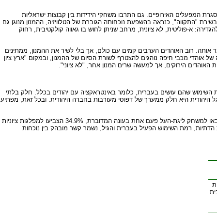
ת המפעלים האירופיים. גם התרבו משחקי הידידות בין קבוצות ישראליות
בשירת "התקווה", כנראה בהשפעת נוכחותה הגוברת של הטלוויזיה, ההמנון מנוגן גם
דירה: א-פוליטית, לא ציונית, מרחב שניתן לחוש בו גאווה קולקטיבית, רחוק
ר אותה. רוב האוהדים הערבים קמים עם כולם, אך בלי לשיר את ההמנון, ממתינים
של אוהדי מכבי חיפה נוהגים להצטרף לשורת הסיום של ההמנון, ובמקום "ארץ ציון
 האוהדים הירוקים, אך למעשה שרים המנון אחר, "לא ציוני".
ת השימוש שהם עושים בעברית, כלומר באינטראקציה עם יהודים בכלל. חלק בלתי
ל היהודית היא חלק ממערך של דפוסי מעורבות בחברה היהודית. ובכל זאת, מפתיע
בסקר נשאלו המרואיינים למי הצביעו בבחירות לכנסת בשנת 1999. כאשר מצליבים את הרגלי צריכת הכדורגל עם ההתנהגות הפוליטית, מגלים התאמה. מהמשיבים שבאו למשחק ליגת-העל פעם אחת בעונה המדוברת, 34.9% הצביעו למפלגות ציוניות
השכלה, רמת הדתיות, רמת השימוש הפעיל בעברית והגיל, נשמר קשר מובהק בין נוכחות
ת
ית