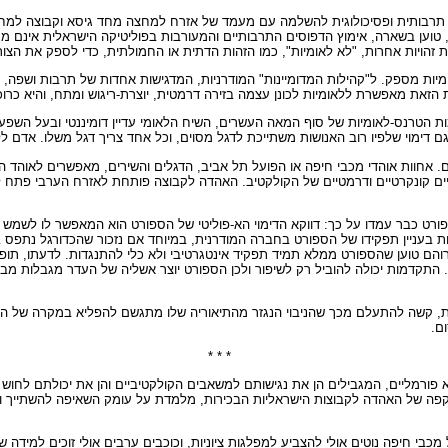
 תרבותית ופסיכולוגית להשלמה עם מעמד של אזרח למחצה מחד גיסא וקבוצה למחצה 
ען בשארה, אימוץ הדפוסים התרבותיים והמעורבות בפוליטיקה הישראלית אינם מתור
יות אחרות, "לא לאומיות", כמו הזהות הדתית או החמולתית, כדי לספק את הצורך 
ת מספק. ל"קהילות המדומיינות" המודרניות, המדגישות אחדות של תרבות ושפה, קשר ל
זאת מאפשרת ללאומיות לכונן עצמה בזירה דרמטית, יוצרת-ריגוש ומתח, והיא כרוכ
טרנס-לאומיות של סוף המאה העשרים, השיח הלאומי עדיין דומיננטי ובעל השפעה. א
 גם דימוי שלפיו רוב האנושות משתייכת לדגל מסוים, וכל אחד צריך דגל משלו. אדם 
. אחוות אוהדי מכבי חיפה או הפועל תל אביב, הדגלים והשירים, מאפשרים לאוהד הער
זואליים קונקרטיים ודרמטיים של הקולקטיב. האהדה לקבוצה פותחת לאזרח הערבי פתח לה
ורט כבר עמדו על כך: דווקא הדימוי הא-פוליטי של הספורט הוא המאפשר לו לשמש כ
וחות בעניין תפקידו של הספורט בחברה המודרנית, במיוחד אם נזכור שהכדורגל נתפ
רוהם טוען שהספורט ממלא תמיד תפקיד אינטגרטיבי ולא כלי להתנגדות. לדעתו, תופע
. התקדמות יכולה להוביל רק לשיפור ולכן הספורט יוצר אשליה של העדר מגבלות מבני
ת, קשה להתעלם מכך שהניבוי הנגזר מהתיאוריה שלו מתגשם להפליא במקרה של האו
ם.
* * *
ורמליים, המגבילים הן את נגישותם למשאבים הקולקטיביים והן את יכולתם לחוש שיי
 והיקפה של האהדה לקבוצות הישראליות הבכירות, מלמדת על עומק השאיפה להשתייך
י חיפה נוטים אולי להצביע למפלגות ציוניות, וכוכבים ערבים אולי זוכים למידה 