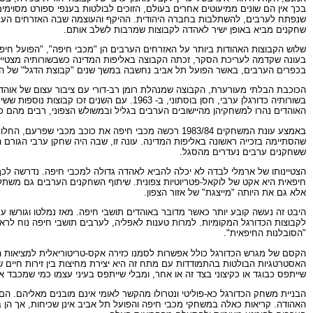
בכך אין הם שונים ממיעוטים אחרים בעולם, הזוכים לבולטות בענפי ספורט מסוימים.
שנפתח לערבים, להשתלבות בחברה היהודית. ההיקף והעוצמה שבה האזרחים הערב
שחקנים מביא באופן ישיר לאהדה לקבוצות שמרבות לשלב אותם.
שלוש הקבוצות האהודות ביותר על האזרחים הערבים הן "מכבי חיפה", "הפועל חיפה
בעונה שקדמה לעריכת הסקר, זכתה הקבוצה באליפות המדינה כשבשורותיה מצטיין ה
בכפרים הערבים, באשר הפועל תל אביב נחשבה במשך שנים "קבוצת הדגל" של ה
בשורותיה כדורגלן ערבי, חסן בוסתוני, ב- 3
האוהדים נהרו למשחקיהן מהיישובים הערבים בגליל ובמשולש הצפוני, רבים מהם כב
באמצע עונת המשחקים 1983/84 רכשה מכבי חיפה את כוכ
שהסתיימה בזכייה ראשונה באליפות המדינה. עונה זו, שבה היה שחקן ערבי הגורם 
ששחקנים ערבים נעדרים מהסגל.
הצטיינותו של ארמלי לבדה לא יכלה להביא לאהדה גדולה למכבי חיפה. נדרשה לכך 
חיפאית היא אקט של לוקאל-פטריוטיות צפונית. שיתוף השחקנים הערבים גם משתל
אלא גם את היותה "מייצגת" של אזור הצפון.
לקבוצות הכדורגל המקומיות. למרות טענות לאפליה, לערבים תושבי חיפה נוח לרא
"הסובלנות החיפאית".
הקסם של מגרש הכדורגל כולל אפשרות לסמנו כזירה אקס-טריטוריאלית למציאות ה
האסטרטגיות הבולטות בהתמודדות עם מתח זה היא יצירת מחיצות בין זירות חיים ש
שייתפס כבוגד או כקיצוני בצד זה או אחר, ומבלי שייתפס בעיני עצמו כמי שמכבד א
הבניית משחק הכדורגל כא-פוליטי ונטרולו מהקשר לאומי אינם מובנים מאליהם. ה
האהודה. קריאות כאלה במשחקי מכבי חיפה והפועל תל אביב אינן שכיחות, אך הן