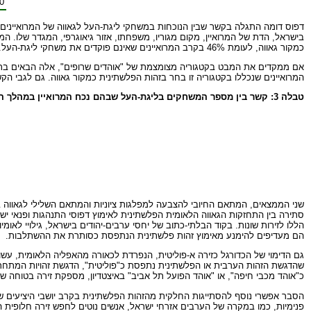
0
כמקור גאווה, לעומת 46% בקרב המרואיינים שאינם פוקדים את משחקי ליגת-העל.
המרואיינים שנכללו בקטגוריה זו בחר בזהות הפלשתינית כמקור גאווה. גם לגבי הק
טבלה 3: קשר בין מספר המשחקים בליגת-העל שבהם נכח המרואיין במהלך העונה שבה נערך הראיון לבין הגאווה בזהות הפלשתינית
שני הממצאים, המתאם החיובי להצבעה למפלגות ציוניות והמתאם השלילי לגאווה בז
סתירה בין התחזקות הגאווה הלאומית הפלשתינית לאימוץ דפוסי התנהגות ופנאי יש
הללו לזירות שונות. בקוד הבלתי-כתוב של יחסי ערבים-יהודים בישראל, גילויי ל
הם מעדיפים להימנע מאימוץ זהות פלשתינית הנתפסת כסותרת את ההשתלבות.
גם הדימוי של הכדורגל כזירה א-פוליטית, הנפרדת לכאורה מהאפליה הלאומית, עשוי
שהדגשת הזהות הערבית או הפלשתינית נתפסת כ"פוליטית", הדגשת זהויות המתחרו
כ"אוהד מכבי חיפה", או "אוהד הפועל תל אביב" באיצטדיון, מספקת זירה בטוחה של
הסבר אפשרי נוסף להסתייגות החלקית מהזהות הפלשתינית בקרב יושבי היציעים של 
פנימיות, כמו במקרה של הערבים אזרחי ישראל, אנשים נוטים לחפש זירה חלופית