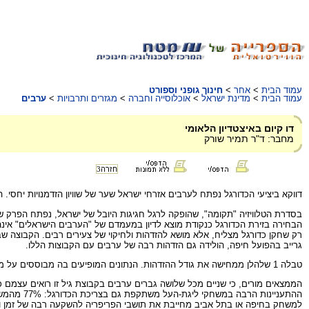
עמוד הבית
>
אחר
>
חינוך גופני וספורט
עמוד הבית
>
מדינת ישראל
>
אוכלוסייה וחברה
>
מגזרים ותרבויות
>
ערבים
דו קיום באיצטדיון הלאומי
מחבר: ד"ר תמיר שורק
חזרה
3
דווקא ביציעי הכדורגל נפתח לערבים אזרחי ישראל שער של שוויון הזדמנויות יח
בסדרת הטלוויזיה "תקומה", שהופקה לרגל חגיגות היובל של ישראל, נפתח הפרק 
הבחירה בזירת הכדורגל כנקודת מוצא לדיון במעמדם של "הערבים הישראלים" אינה 
רק שחקן כדורגל מצליח, אלא מושא להזדהות ולחיקוי של צעירים רבים. הקבוצה שב
גרייב בהפועל חיפה, הולידה גם הזדהות רבה של ערבים עם הקבוצות הללו.
טבלה 1 שלהלן ממחישה את גודל ההזדהות. הנתונים המופיעים בה מבוססים על ממצאי סקר שנעשה בחודשים ינואר-פברואר 2000 בקרב 448 מרואיינים גברים ערבים, בגילים 18-50, המהווים מדגם מייצג של תת-קבוצה זו.
הממצאים מורים, כי שניים מכל שלושה גברים ערבים בקבוצת גיל זו רואים עצמם 