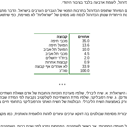
ם המיוחד שתופס הכדורגל בתרבות הפנאי של הגברים הערבים בישראל. הדבר מתבטא 
 הייחודית שנותן הכדורגל לנסח סוג מסוים של "ישראליות" לא מאיימת, כפי שיתואר
אחוזים
קבוצה
35.0
מכבי חיפה
13.6
הפועל חיפה
10.0
הפועל תל-אביב
4.5
מכבי תל-אביב
2.0
בית"ר ירושלים
0.9
קבוצות אחרות
33.9
לא אוהדים אף קבוצה
100.0
סה"כ
* * *
רה הישראלית: א. שיח ליברלי, שלפיו מערכת הזכויות והחובות של אדם ושאלת השתייכ
ודים). ג. שיח רפובליקני, שלפיו מידת ההשתייכות לקולקטיב נקבעת לפי המידה שבה
ורק באמצעות השיח הליברלי. הבולטות של השיח האתני והרפובליקני בתחומי חיים
ורית מסוימת שבולטים בה דווקא ערכים עיוורים לזהות הלאומית והאתנית, כמו מקצוע
בשל מעמדו הסמכותי, אך באשר לשחקנים, המחסום נפרץ לפני שנים רבות. השחקנים ה