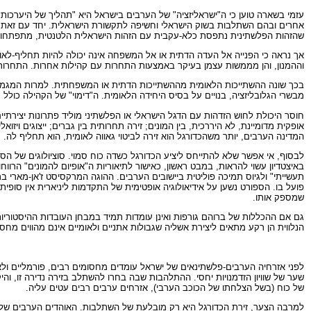
עזמי בשארה טוען כי ה"ישראליזציה" של הערבים בישראל היא "תהליך של היערכות
אחרים ובהם השתלבות בשוק הישראלי וחשיפה לתקשורת הישראלית. יחד עם זאת, טו
שהזהות הפלשתינית נתפסת כלא-עקבית עם הזהות הישראלית הלטנטית, מתפתחות זהו
אך נראה כי הפנייה אל העדה הדתית או אל המשפחה אינה יכולה להיות תחליף-לאומיו
וההמנון, והן מממשות עצמן בעיקר באמצעות התחרות עם קהילות אחרות. התחרות ה
בכך שונה ההשתייכות הלאומית מההשתייכות הדתית או המשפחתית. למרות המגמות ה
מבשרי הגלובליזציה, בנויים על בסיס היחידה הלאומית. ה"דימוי" של הקהילה כולל
חוסר היכולת לחוש הזדהות עם הדגל הישראלי או הפלשתיני מוליד פתרונות יצירתיים
אופקית מדומיינת, לא היררכית, בין המונים; זירה תחרותית בין גברים; ייצוגים וי
המדינה הערבים, יותר משהכדורגל הוא זירה לביטוי גאווה לאומית, הוא תחליף לה.
לבסוף, אי אפשר שלא להתייחס ליציע הכדורגל כשדה כוח סמוי. סוציולוגים של הספ
באיצטדיון עשוי להראות, במבט ראשון, כאישור לתיאוריות ה"אופיום להמונים" הרו
תעשייתי" ולגיוס תמיכה פוליטית ביישובים הערבים. ההוגה המרקסיסט ז'אן-מארי ב
פועל בו. הספורט נשען על אידיאולוגיה אופטימית של התקדמות ליניארית אין סופית
שמספק אותו.
גם אם ההכללות של ברוהם גורפות ואינן עומדות תמיד במבחן העובדות ההיסטוריו
הנלווית הן רקע מתאים ליצירת אשליה שגבולות אתניים ולאומיים אינם מהווים מחסו
לפני אזרחיה הערבים-פלשתינאים של ישראל עומדים מחסומים רבים, פורמליים ולא פ
שער של שוויון הזדמנויות יחסי. ההתלהבות שבה בחרו להשתלב בזירה נדירה זו,
של כוח (בשל הצלחתו של הכוכב הערבי), אזרחים ערבים רבים עטים עליה.
למרבה הצער, זירת הכדורגל היא רק מובלעת של השתלבות. האוהדים הערבים של מכב