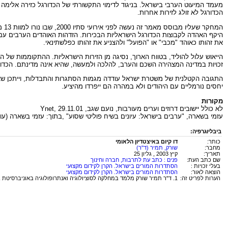
מעמד המיעוט הערבי בישראל. בניגוד לדימוי התקשורתי של הכדורגל כזירה אלימה ו
הכדורגל לא זולג לזירות אחרות.
המ
היקף האהדה לקבוצות הכדורגל הישראליות הבכירות. הזדהות האוהדים הערבים עם
את זהותו כאוהד "מכבי" או "הפועל" ולהצניע את זהותו כפלשתינאי.
זכויות במדינה המצהירה השכם והערב, להלכה ולמעשה, שהיא אינה מדינתם. הכדורגל
התגובה הקטלנית של משטרת ישראל עודדה מגמות הסתגרות והתבדלות, וייתכן שאלה 
יחסים נורמליים עם היהודים ולא במהרה הם ייפרדו מהיציע.
מקורות
לא כולל יישובים דרוזים וערים מעורבות, נועם שגב, Ynet, 29.11.01
עזמי בשארה, "ערבים בישראל: עיונים בשיח פוליטי שסוע" ,בתוך: עזמי בשארה (עורך), בין האני לאנ
ביבליוגרפיה:
כותר:
דו קיום באיצטדיון הלאומי
מחבר:
שורק, תמיר (ד"ר)
תאריך:
קיץ 2003 , גליון 25
שם כתב העת:
פנים : כתב עת לתרבות, חברה וחינוך
בעלי זכויות :
הסתדרות המורים בישראל. הקרן לקידום מקצועי
הוצאה לאור:
הסתדרות המורים בישראל. הקרן לקידום מקצועי
הערות לפריט זה:
1. ד"ר תמיר שורק מלמד במחלקה לסוציולוגיה ואנתרופולוגיה באוניברסיטת בר-אילן.