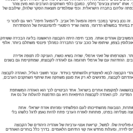
אותו "עיוורון צבעים" (חלקי, כמובן) כלפי השחקנים הערבים הוא מעין צוהר
פתה עליהם בחברה הישראלית. וכפי שמלמדים תוצאות הסקר שלהלן, שילובם של
 נכון בעיקר במכבי חיפה והפועל תל אביב. ל"הפועל חיפה" ראוי גם לזכור כי
 במיוחד במשולש הדרומי, מהווה שריד היסטורי לדומיננטיות של ההסתדרות
 הבלתי מעורערת, הקבוצה שמנהלת רומן רב-דורי עם ציבור עצום של אוהדים ערבים היא מכבי חיפה, שכמחצית מאוהדי הקבוצות הגדולות הערבים (כ- 35% מהמשיבים) אוהדים אותה. מכבי חיפה היתה הקבוצה הראשונה בליגה הבכירה ששיחק
הקרובות לריכוזי האוכלוסין בצפון, שיתופו של כוכב ערבי התבררה כמהלך פיננסי משתלם ביותר. אלפי
ת על הכתר. הצטרפותו של זאהי ארמלי, שהיה בשיא כושרו, העניקה לה תנופה אדירה
הערבים. ההזדהות עם של ארמלי תורגמה גם לאהדה לקבוצתו, שמתקיימת גם בשנים
הדי הקבוצה לבוא לאיצטדיון ולהשתתף בעידוד. עבור תושבי הגליל, האהדה לקבוצה
 אהדתם לקבוצה, מדגישים לא רק את סגנון משחקה ואת שיתוף השחקנים הערבים,
194, יחסי ערבים-יהודים בחיפה מתאפיינים בסובלנות וברוגע בהשוואה למקומות אחרים בישראל. אחד הביטויים לכך הוא האהדה המשותפת
 המדינה. לכן האהדה לקבוצות החיפאיות היא גם הזדמנות להעלות על נס את
רות, הנובעות מהשתייכותו לעם הפלשתיני ומהיותו אזרח ישראלי. אחת
בוצה מצליחה בפרט, פותחות לאזרח הערבי פתח להיות נאמן לדגל כלשהו בלי
וליטית שלו. למשל, קריאות אנטי-ערביות של אוהדיה היהודים של הקבוצה
 לזירה, ומעלות מחדש את קווי התיחום הלאומיים. בדרך כלל בוחרים האוהדים