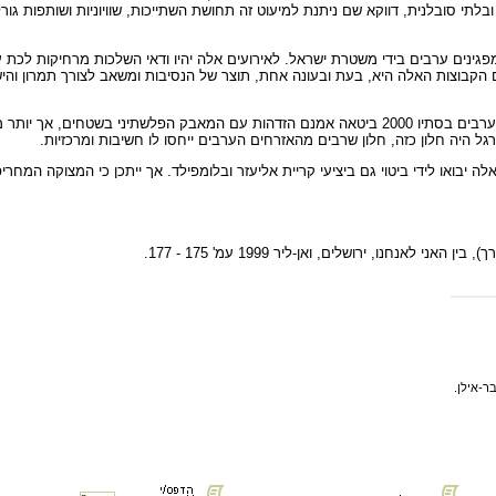
בלתי סובלנית, דווקא שם ניתנת למיעוט זה תחושת השתייכות, שוויוניות ושותפות גו
חקר שעליו מבוסס מאמר זה נעשה לפני אירועי סתיו 2000, שבו נורו למוות 13 מפגינים ערבים בידי משטרת ישראל. לאירוע
 הקבוצות האלה היא, בעת ובעונה אחת, תוצר של הנסיבות ומשאב לצורך תמרון וה
הייאוש עלול להוליד, בטווח הארוך, נסיגה מן הזירות הישראליות. ההתקוממות של הערבים בסתיו 2000 ביטאה
 היה חלון כזה, חלון שרבים מהאזרחים הערבים ייחסו לו חשיבות ומרכזיות.
יבואו לידי ביטוי גם ביציעי קריית אליעזר ובלומפילד. אך ייתכן כי המצוקה המח
חנו, ירושלים, ואן-ליר 1999 עמ' 175 - 177.