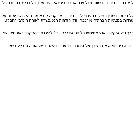
רל עם הרוב היהודי, בשונה מכל זירה אחרת בישראל. עם זאת, הליברליזם היחסי של
ים אלה יהיו ודאי השלכות מרחיקות לכת על היחסים שבין המיעוט הערבי לרוב היהודי, אך קשה לנבא מה תהיה השפעתם על
ישרדות במציאות חברתית מורכבת. זוהי הזדהות המאפשרת לאזרח הערבי להבליט
 אמנם הזדהות עם המאבק הפלשתיני בשטחים, אך יותר מכך היא שיקפה ייאוש מחיפוש חלונות שדרכם יוכלו להיכנס ולהתקבל כאזרחים שווי
ריפה תגביר דווקא את הצורך של האזרחים הערבים לשמור על אותה מובלעת של