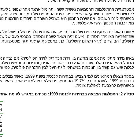
הערבים להימנע מעימות ולהתעלם מהקריאות האלה.
אסטרטגיית ההתעלמות וההטמעות נעשית קשה יותר מול אתגר אחר שמופיע לעתים ק
לקבוצות אירופיות. במשחקי גביעי אירופה, נגינת ההמנונים של המדינות אינה חלק
במשחקי ליגה חשובים. אם שירת ההמנון היא בשביל האוהדים היהודים הזדמנות נוספת
ממורכבות הסכסוך הישראלי-פלשתיני.
אחוות האוהדים הירוקים-לבנים של מכבי חיפה, או האדומים-לבנים של הפועל תל א
שה"הפרעה הציונית" תסתיים. מיעוט זניח נשאר לשבת ומסתכן במבטי כעס של שכניו.
ירושלים" הם שרים "ארץ השלום ירושלים". כך, באמצעות קריאת תגר פוסט-ציונית מ
באיזו מידה מתקיימת אמנם מחיצה בין זירת הכדורגל לזירה הפוליטית? אם נבדוק
מבוטל מהאוהדים האלה עובדים או עבדו ביישובים יהודים, ותדירות המפגשים של
לגלות שיש גם קשר בין הנוכחות במשחקי ליגת-העל לבין התנהגות פוליטית, כפי ש
בבחירות 1999. לעומתם, רק 19.7% מהמרואיינים שלא
במשחקים להצבעה למפלגה ציונית.
טבלה 2: התפלגות הצבעה בבחירות לכנסת 1999: נוכחים במגרש לעומת אחרים
א
(N=356)
7
1
4
8