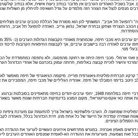
 אבל בשביל האוהדים הערבים אין מדובר בנתיב ניעות אישית, אלא בנתיב קולקטיבי. 
ים מנסים לנצל את הצוהר הזה מלמדים על גודל השאיפה להיחלץ מן השוליות שנכ
" ו"הפועל תל אביב". המשותף להן הוא מסורת של הכללת כוכבים ערבים מצליחים. זה
כוכב הנצרתי ושחקן נבחרת ישראל, נג'ואן גרייב. האהדה להפועל תל אביב, הרווחת
הסתדרות.
הכוכבת
196. עם השנים זכו קבוצות נוספות ששיתפו ערבים לאהדה רבה ביישובים ערביים, אך לקבוצות החיפאיות 
עלי מנוי.
ב מכבי שפרעם, החלוץ זאהי ארמלי. מכבי חיפה היתה אז רחוקה מהפסגה, ולא נתפסה כמתמודד
המרכזי והישיר לזכיית קבוצה באליפות, חרותה עמוק בזכרונם של אוהדי הכדורגל 
קרקע חברתית-פוליטית-גיאוגרפית פורייה. מיקומה הגיאוגרפי של חיפה מאפשר לאו
ב היטב בדימוי הסובלני של חיפה. אוהדיה הגליליים של מכבי חיפה, המסבירים את
היבט זה נעשה קובע יותר כאשר מדובר באוהדים תושבי חיפה. מאז נמלטו וגורשו ערביי חיפה במלחמת 8
ות אותה כאי אקס-טריטוריאלי, מקום המונע בדינמיקות חברתיות שונות מאשר בשאר
פוליטית שמחוצה לו. הערבי-פלשתינאי בישראל צריך להתעמת עם מערכת ציפיות סות
ונות ושמירה קפדנית על הייעוד של כל אחת מהן. זירת הכדורגל בכלל, והאהדה לק
ת הסמלים הציוניים.
ם דורשים מאמץ ואנרגיה. במגרש מתרחשים אירועים העשויים לערער את ההגדרה הא-פ
 בכל זאת נשמעות, מערערות את ההגדרה הא-לאומית שמנסים האוהדים הערבים לייחס