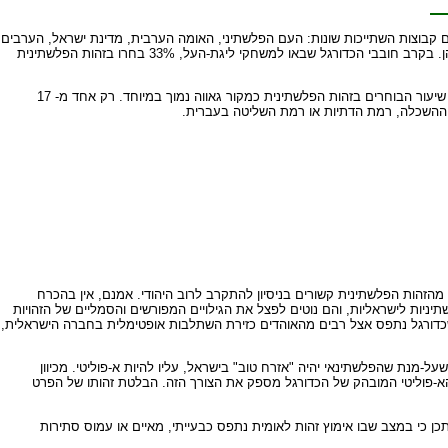
נית (טבלה 3). במחקר הונחו לפני המרואיינים תשעה פתקים ועליהם קבוצות השתייכות שונות: העם הפלשתיני, האומה הערבית, מדינת ישראל, הערבים
בישראל, הדת של המרואיין, מקום מגוריו, משפחתו, אזור גיאוגרפי, המגדר שלו. המרואיינים התבקשו לבחור שלוש מתשע קבוצות שהם חשים גאים ביותר להשתייך אליהן. בקרב חובבי הכדורגל שבאו למשחקי ליגת-העל, 33% בחרו בזהות הפלשתינית
אם ממקדים את המבט בקטגוריה מצומצמת של "אוהדים שרופים", אלה הבאים בתדירות גבוהה מאוד לאיצטדיון הכדורגל (שש פעמים ויותר בעונה המדוברת) מגלים כי שיעור הבוחרים בזהות הפלשתינית כמקור גאווה נמוך במיוחד. רק אחד מ- 17
ל, ההשכלה, רמת הדתיות או רמת השליטה בעברית.
הזהות הפלשתינית קשורים בניסיון להתקרב לרוב היהודי. אמנם, אין בהכרח
ניות לישראליות, והם נוטים לפצל את הגילויים המפורשים והסמליים של הזהויות
ון שכדורגל נתפס אצל רבים מהאוהדים כזירת השתלבות אופטימלית בחברה הישראלית,
-מנת שהפלשתינאי יהיה "אזרח טוב" בישראל, עליו להיות א-פוליטי. מכיוון
א-פוליטי המובהק של הכדורגל מספק את הצורך הזה. הבלטת זהותו של הפרט
ן כי במצב שבו אימוץ זהות לאומית נתפס כבעייתי, מאיים או עמוס סתירות