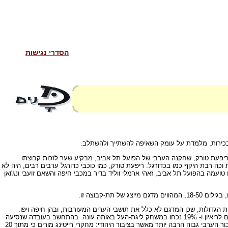
הסדרי נגישות
הבכירות, מלמדת על עומק השאיפה להשתייך ולהשתלב.
ריפעת טורק, שחקנה הערבי של הפועל תל אביב, מבקיע שער לזכות קבוצתו.
כה רבת היקף כמו בכדורגל. ריפעת טורק, כמו כוכבי כדורגל ערבים רבים, היה לא
מה בהפועל תל אביב, זאהי ארמלי ווליד בדיר במכבי חיפה והשאם זועבי ונג'ואן
הגדולות, שכן המדגם לא כלל את תושבי הערים המעורבות, ובהן חיפה ויפו.
ההתעניינות הרבה במשחקי ליגת-העל משתקפת גם בצריכת הכדורגל: 77% מהמשיבים אמרו כי צפו בשידור ישיר של משחקי ליגת-העל לפחות פעם אחת בחודש שקדם לריאיון ו- 19% נכחו במשחק ליגת-העל באותה עונה. בהתחשב בעובדה שנסיעה
למשחק בחיפה או בתל אביב מחייבת את תושבי הפריפריה להשקעה רבה של זמן וכסף, מדובר בשיעור גבוה מאוד. באופן כללי, העניין שמעוררים משחקי הכדורגל בציבור הערבי גבוה הרבה יותר מאשר בציבור היהודי: מחקרי רייטינג מורים כי מתוך 20