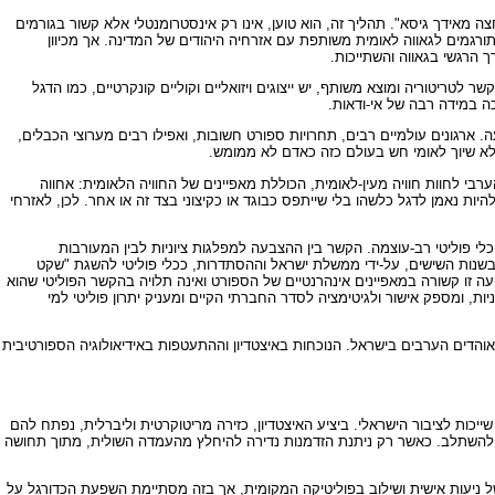
מאידך גיסא". תהליך זה, הוא טוען, אינו רק אינסטרומנטלי אלא קשור בגורמים
גמים לגאווה לאומית משותפת עם אזרחיה היהודים של המדינה. אך מכיוון
הרגשי בגאווה והשתייכות.
טריטוריה ומוצא משותף, יש ייצוגים ויזואליים וקוליים קונקרטיים, כמו הדגל
ה במידה רבה של אי-ודאות.
רגונים עולמיים רבים, תחרויות ספורט חשובות, ואפילו רבים מערוצי הכבלים,
ללא שיוך לאומי חש בעולם כזה כאדם לא ממומש.
בי לחוות חוויה מעין-לאומית, הכוללת מאפיינים של החוויה הלאומית: אחווה
יות נאמן לדגל כלשהו בלי שייתפס כבוגד או כקיצוני בצד זה או אחר. לכן, לאזרחי
לי פוליטי רב-עוצמה. הקשר בין ההצבעה למפלגות ציוניות לבין המעורבות
ס בשנות השישים, על-ידי ממשלת ישראל וההסתדרות, ככלי פוליטי להשגת "שקט
ה זו קשורה במאפיינים אינהרנטיים של הספורט ואינה תלויה בהקשר הפוליטי שהוא
ות, ומספק אישור ולגיטימציה לסדר החברתי הקיים ומעניק יתרון פוליטי למי
הדים הערבים בישראל. הנוכחות באיצטדיון וההתעטפות באידיאולוגיה הספורטיבית
כות לציבור הישראלי. ביציע האיצטדיון, כזירה מריטוקרטית וליברלית, נפתח להם
 ולהשתלב. כאשר רק ניתנת הזדמנות נדירה להיחלץ מהעמדה השולית, מתוך תחושה
של ניעות אישית ושילוב בפוליטיקה המקומית, אך בזה מסתיימת השפעת הכדורגל על