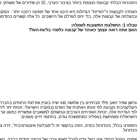
התוכניות הבלתי קבועות הנצפות ביותר בציבור הערבי, 15 הן שידורים של משחקי כדורגל, לעומת ארבעה בלבד בציבור היהודי.
האהדה לקבוצות ה"יהודיות" הגדולות היא היבט אחד של תופעה רחבה יותר - המקו
ובהצלחה של קבוצות אלה, בלי יחס לגודלם של היישובים. כל אלה קשורים בהזדמנות
טבלה 1: התפלגות התשובות לשאלה:
האם אתה רואה עצמך כאוהד של קבוצה כלשהי בליגת-העל?
גרשון שפיר ויואב פלד מבחינים בין שלושה סוגי שיח בעניין אזרחות הרווחים בחב
הקולקטיבית נקבעת לפי זהותו האתנית של האדם (במקרה הישראלי, זכויות יתר ליה
לפי הגדרות אלה, זכויות האזרחים הערבים ונגישותם למשאבים אפשרית כמעט אך 
הישראלית ומומחשת באפליה המתמשכת נגדם, בתחומי חיים מגוונים.
הספורט בכלל, והכדורגל בפרט, הפכו בהקשר זה ל"מובלעת אינטגרטיבית", זירה ציב
הכדורגל.
אמנם, הקהל היהודי אינו בשל עדיין לקבל מאמן ערבי של קבוצה יהודית בכירה, 