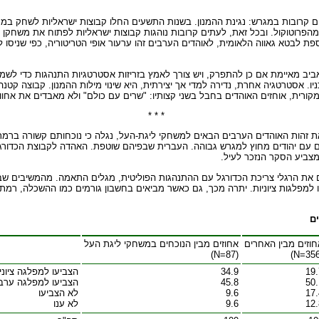
רובות במגרש: נגינת ההמנון. בשנות התשעים החלו קבוצות ישראליות לשחק במסגר
 מהפרוטוקול. ובכל זאת, לעתים קרובות נוהגות קבוצות ישראליות לפתוח את משחקן 
 לבטא גאווה הלאומית, לאוהדים הערבים זהו ערעור אופי הטריטוריה, כפי שניסו להג
ביב מאיימת אם כן להתפרק, ויש צורך לאמץ בזריזות אסטרטגיות התנהגות כדי לשמ
 אסטרטגיה אחרת, נדירה למדי אך יצירתית, היא שינוי מילות ההמנון. קבוצה קטנה 
קורית, אוחזים האוהדים בחבל בשני קצותיו: "שרים עם כולם" ולא מאבדים את אחוות
* * *
 את זהות האוהדים הערבים הבאים למשחקי ליגת-העל, נגלה כי נוכחותם קשורה ברמ
הם עם יהודים מחוץ למגרש גבוהה. העברית שבפיהם שוטפת. האהדה לקבוצת הכדורג
מצביע הסקר הנזכר לעיל.
 באו למגרש אמרו שהצביעו למפלגות ציוניות. יתרה מכך, גם כאשר מביאים בחשבון גורמים כמו ה
חוזים מבין האחרים
אחוזים מבין הנוכחים במשחקי ליגת העל
(N=87)
19.
34.9
הצביעו למפלגה ציוני
50.
45.8
הצביעו למפלגה ערב
17.
9.6
לא הצביעו
12.
9.6
לא ענו