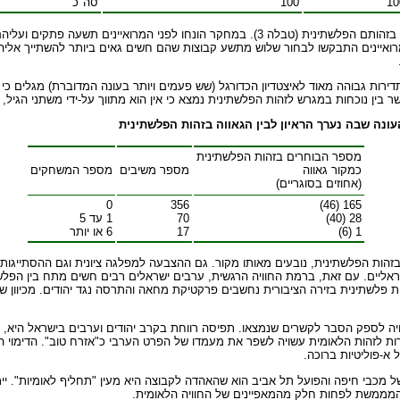
10
100
סה"כ
דפוס דומה התגלה בקשר שבין הנוכחות במשחקי ליגת-העל לגאווה של המרואיינים בזהותם הפלשתי
שר בין נוכחות במגרש לזהות הפלשתינית נמצא כי אין הוא מתווך על-ידי משתני הגי
מספר הבוחרים בזהות הפלשתינית
כמקור גאווה
מספר משיבים
מספר המשחקים
(אחוזים בסוגריים)
0
356
165 (46)
28 (40)
70
1 עד 5
1 (6)
17
6 או יותר
הות הפלשתינית, נובעים מאותו מקור. גם ההצבעה למפלגה ציונית וגם ההסתייגות מ
ראליים. עם זאת, ברמת החוויה הרגשית, ערבים ישראלים רבים חשים מתח בין הפלשתי
אומיות פלשתינית בזירה הציבורית נחשבים פרקטיקת מחאה והתרסה נגד יהודים. מכיו
ה לספק הסבר לקשרים שנמצאו. תפיסה רווחת בקרב יהודים וערבים בישראל היא, שעל
ת לזהות הלאומית עשויה לשפר את מעמדו של הפרט הערבי כ"אזרח טוב". הדימוי ה
 א-פוליטיות ברוכה.
מכבי חיפה והפועל תל אביב הוא שהאהדה לקבוצה היא מעין "תחליף לאומיות". ייתכ
 המממשת לפחות חלק מהמאפיינים של החוויה הלאומית.