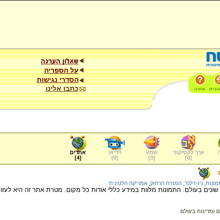
על הספריה
הסדרי נגישות
כתבו אלינו
ערך לקסיקוני
שמע
וידיאו
אתרים
]
4
[
]
0
[
]
0
[
]
0
[
מונות
,
ניו-זילנד
,
המזרח הרחוק
,
אמריקה הלטינית
ונים בעולם. התמונות מלוות במידע כללי אודות כל מקום. מטרת אתר זה היא לעזו
ם ומדינות בעולם