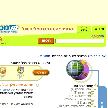
עמוד הבית
>
פריטים של מילת המפתח
תמונות
נמצאו:
4 פריטים
בכל המאגר.
טקסט
תמונה
]
0
[
]
0
[
תמונה שווה אלף מילים
עמוד הבית (26)
מדעי החברה (4)
מילות המפתח:
ארץ-ישראל
,
ת
מדעי הרוח (1)
תמונות מהארץ וממקומות ש
מדינת ישראל (36)
תמונות.
יהדות ועם ישראל (23)
מדעים (33)
עץ נושאים:
גיאוגרפיה
>
אזורי
מדעי כדור-הארץ והיקום (30)