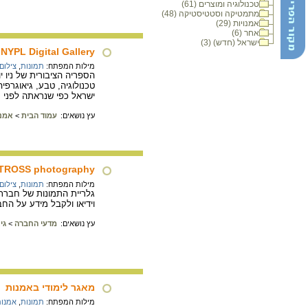
טכנולוגיה ומוצרים (61)
מתמטיקה וסטטיסטיקה (48)
אמנויות (29)
אחר (6)
ישראל (חדש) (3)
NYPL Digital Gallery
מילות המפתח:
תמונות
,
צילום
הספריה הציבורית של ניו 
טכנולוגיה, טבע, גיאוגרפי
ישראל כפי שנראתה לפני מ
עץ נושאים:
עמוד הבית
>
אמנו
TROSS photography
מילות המפתח:
תמונות
,
צילום
גלריית התמונות של חברת א
וידיאו ולקבל מידע על ה
עץ נושאים:
מדעי החברה
>
גי
מאגר לימודי באמנות
מילות המפתח:
תמונות
,
אמנו