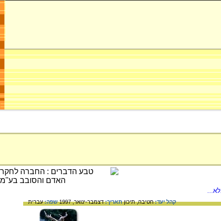
א...
קהל יעד:
חטיבה,
תיכון
תאריך:
דצמבר-ינואר, 1997
שפה:
עברית