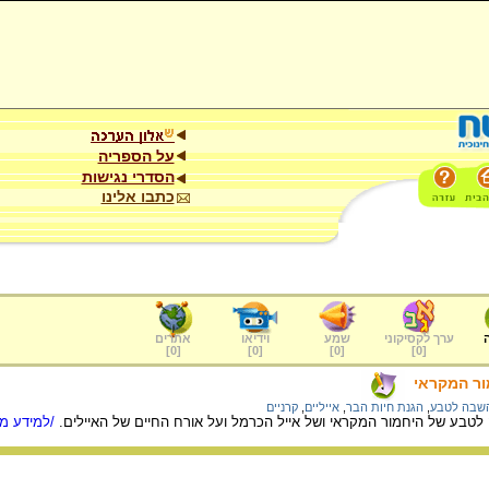
על הספריה
הסדרי נגישות
כתבו אלינו
ערך לקסיקוני
שמע
וידיאו
אתרים
]
0
[
]
0
[
]
0
[
]
0
[
מור המקראי
שבה לטבע
,
הגנת חיות הבר
,
אייליים
,
קרניים
טבע של היחמור המקראי ושל אייל הכרמל ועל אורח החיים של האיילים.
/למידע מל