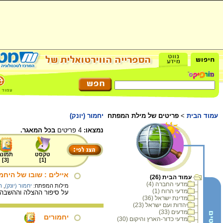
עמוד הבית
>
פריטים של מילת המפתח
יחמור (יונק)
נמצאו:
4 פריטים
בכל המאגר.
טקסט
תמונה
]
3
[
]
1
[
איילים : שובו של היח
עמוד הבית (26)
מדעי החברה (4)
מילות המפתח:
יחמור (יונק)
,
ה
מדעי הרוח (1)
על סיפור ההצלה וההשבה ל
מדינת ישראל (36)
יהדות ועם ישראל (23)
מדעים (33)
יחמורים
מדעי כדור-הארץ והיקום (30)