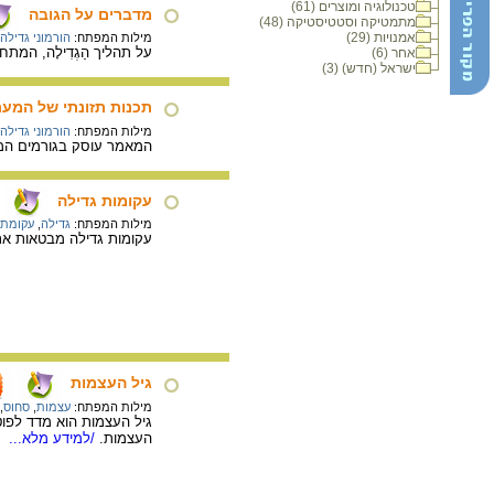
טכנולוגיה ומוצרים (61)
מדברים על הגובה
מתמטיקה וסטטיסטיקה (48)
אמנויות (29)
מילות המפתח:
הורמוני גדילה
על תהליך הַגְדִילָה, המתחיל עוד ברחם האם 
אחר (6)
ישראל (חדש) (3)
תכנות תזונתי של המער
מילות המפתח:
הורמוני גדילה
המאמר עוסק בגורמים המבי
עקומות גדילה
מילות המפתח:
גדילה
,
עקומת 
עקומות גדילה מבטאות את 
גיל העצמות
מילות המפתח:
עצמות
,
סחוס
,
גיל העצמות הוא מדד לפוט
העצמות.
/למידע מלא...