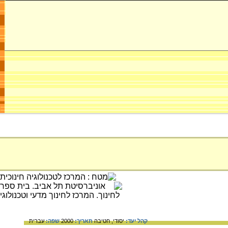
קהל יעד:
יסודי,
חטיבה
תאריך:
2000
שפה:
עברית