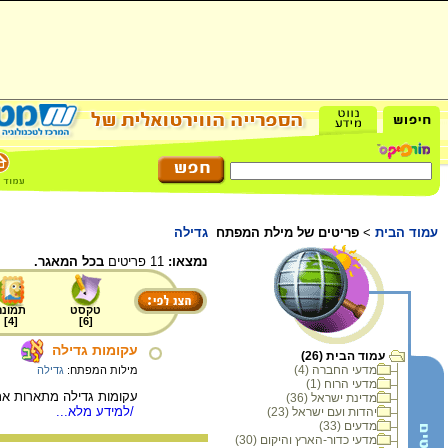
עמוד הבית
>
פריטים של מילת המפתח
גדילה
נמצאו:
11 פריטים
בכל המאגר.
טקסט
תמונה
]
4
[
]
6
[
עקומות גדילה
עמוד הבית (26)
מדעי החברה (4)
מילות המפתח:
גדילה
מדעי הרוח (1)
עקומות גדילה מתארות את 
מדינת ישראל (36)
/למידע מלא...
יהדות ועם ישראל (23)
מדעים (33)
מדעי כדור-הארץ והיקום (30)