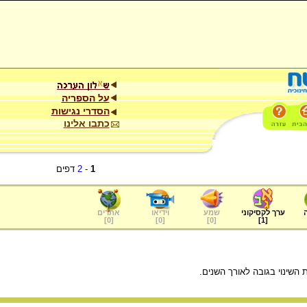
על הספריה
הסדרי נגישות
כתבו אלינו
1
-
2
דפים
ערך לקסיקוני
שמע
וידיאו
אתרים
]
0
[
]
0
[
]
0
[
]
1
[
השינוי בגובה לאורך השנים.