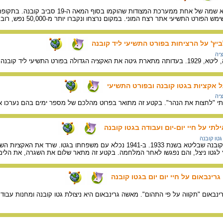
הפורט התשיעי בקובנה הוא שמה של אחת ממערכת המצודות שהוק
שיעי אתר רצח המוני. במקום נרצחו ונקברו יותר מ-50,000 נפש, רובם ככולם יהודים מקובנה.
ביץ' על הרציחות בפורט התשיעי ליד קובנה
יה
ד קובנה, שהתרחשה בסתיו 1941.
ל אקציות בגטו קובנה ובפורט התשיעי
יה
י "לחצות את הנהר". בקטע זה מתואר בפרוט מהלכם של מספר ימים בהם נערכו אק
לתי על חיי יום-יום ועבודה בגטו קובנה
גטו קובנה
לגטו ניצל, והם נפגשו לאחר המלחמה. בקטע זה מתאר שלום את השגרה, את הלימוד
רינבאום על חיי יום יום בגטו קובנה
אום "תקווה על פי התהום". מאשה גרינבאום היא ניצולת גטו קובנה ומחנות עבוד