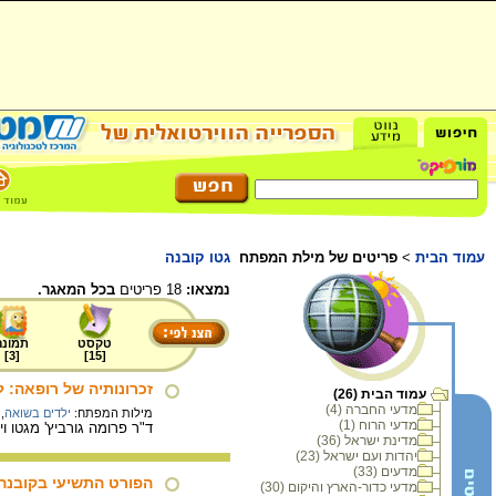
עמוד הבית
>
פריטים של מילת המפתח
גטו קובנה
נמצאו:
18 פריטים
בכל המאגר.
טקסט
תמונה
]
3
[
]
15
[
זכרונותיה של רופאה: 
עמוד הבית (26)
מדעי החברה (4)
מילות המפתח:
ילדים בשואה
,
מדעי הרוח (1)
ד"ר פרומה גורביץ' מגטו ויליאמפולה שבקובנה מתאר
מדינת ישראל (36)
יהדות ועם ישראל (23)
מדעים (33)
הפורט התשיעי בקובנה
מדעי כדור-הארץ והיקום (30)