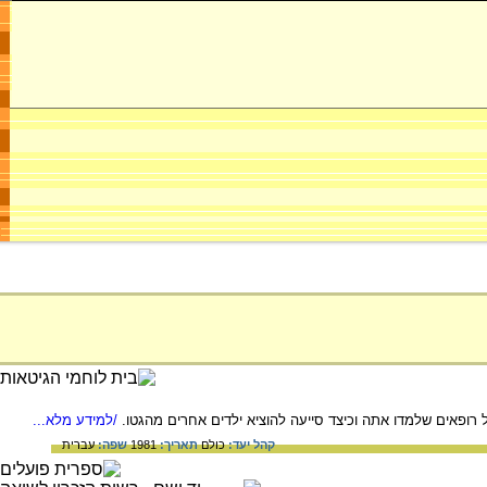
/למידע מלא...
קהל יעד:
כולם
תאריך:
1981
שפה:
עברית