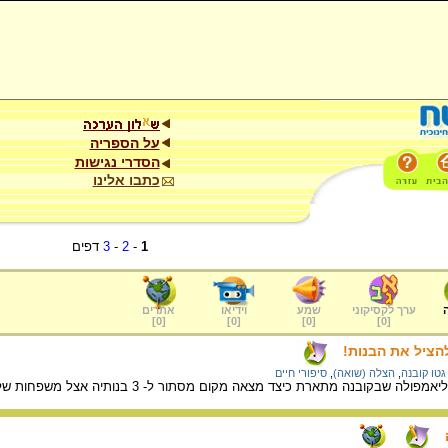
על הספריה
הסדרי נגישות
כתבו אלינו
1
-
2
-
3
דפים
ערך לקסיקוני
שמע
וידיאו
אתרים
]
0
[
]
0
[
]
0
[
]
0
[
להציל את הבנות!
גטו קובנה
,
הצלה (שואה)
,
סיפורי חיים
ת כיצד מצאה מקום מסתור ל- 3 בנותיה אצל משפחות של רופאים שלמדו אתה וכיצד סייעה להוציא ילדים אחרים מהגטו.