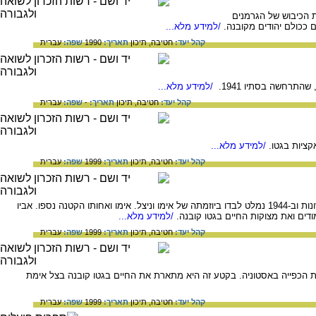
מו בסוף המאה ה-19 סביב קובנה. בתקופת הכיבוש של הגרמנים
/למידע מלא...
קהל יעד:
חטיבה,
תיכון
תאריך:
1990
שפה:
עברית
/למידע מלא...
קהל יעד:
חטיבה,
תיכון
תאריך:
-
שפה:
עברית
ציות בגטו.
/למידע מלא...
קהל יעד:
חטיבה,
תיכון
תאריך:
1999
שפה:
עברית
שלום (קפלן) אילתי נולד בקובנה שבליטא בשנת 1933. ב-1941 נכלא עם משפחתו בגטו. שרד את האקציות השונות וב-1944 נמלט לבדו ביוזמתה של אימו וניצל. אימו ואחותו הקטנה נספו. אביו
ים ואת מצוקות החיים בגטו קובנה.
/למידע מלא...
קהל יעד:
חטיבה,
תיכון
תאריך:
1999
שפה:
עברית
ת הכפייה באסטוניה. בקטע זה היא מתארת את החיים בגטו קובנה בצל אימת
קהל יעד:
חטיבה,
תיכון
תאריך:
1999
שפה:
עברית