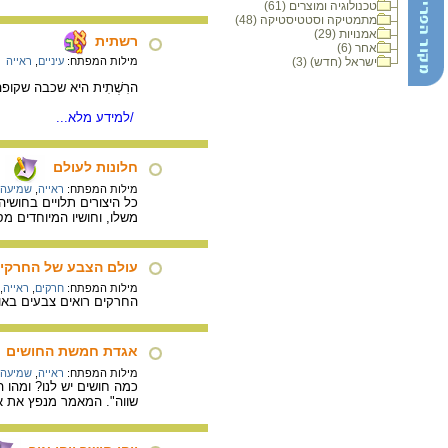
טכנולוגיה ומוצרים (61)
מתמטיקה וסטטיסטיקה (48)
אמנויות (29)
רשתית
אחר (6)
ישראל (חדש) (3)
מילות המפתח:
עיניים
,
ראייה
הרִשְׁתִית היא שכבה שקופ
/למידע מלא...
חלונות לעולם
מילות המפתח:
ראייה
,
שמיעה
כל היצורים תלויים בחושי
משלו, וחושיו המיוחדים מס
עולם הצבע של החרקים
מילות המפתח:
חרקים
,
ראייה
,
החרקים רואים צבעים באו
אגדת חמשת החושים
מילות המפתח:
ראייה
,
שמיעה
כמה חושים יש לנו? ומהו
שווה". המאמר מנפץ את 