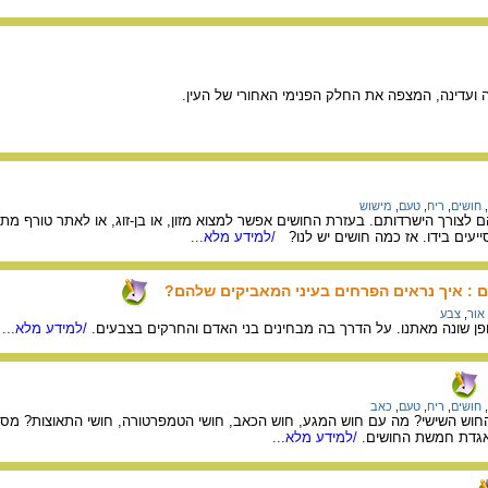
ה ועדינה, המצפה את החלק הפנימי האחורי של העין.
,
חושים
,
ריח
,
טעם
,
מישוש
הם לצורך הישרדותם. בעזרת החושים אפשר למצוא מזון, או בן-זוג, או לאתר טורף מת
ייעים בידו. אז כמה חושים יש לנו?
/למידע מלא...
 : איך נראים הפרחים בעיני המאביקים שלהם?
אור
,
צבע
פן שונה מאתנו. על הדרך בה מבחינים בני האדם והחרקים בצבעים.
/למידע מלא...
,
חושים
,
ריח
,
טעם
,
כאב
 החוש השישי? מה עם חוש המגע, חוש הכאב, חושי הטמפרטורה, חושי התאוצות? מס
אגדת חמשת החושים.
/למידע מלא...