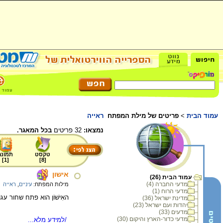
עמוד הבית
>
פריטים של מילת המפתח
ראייה
נמצאו:
32 פריטים
בכל המאגר.
טקסט
תמונה
]
1
[
]
8
[
אישון
עמוד הבית (26)
מדעי החברה (4)
מילות המפתח:
עיניים
,
ראייה
מדעי הרוח (1)
האִישׁוֹן הוא פתח שחור עגו
מדינת ישראל (36)
יהדות ועם ישראל (23)
מדעים (33)
מדעי כדור-הארץ והיקום (30)
/למידע מלא...