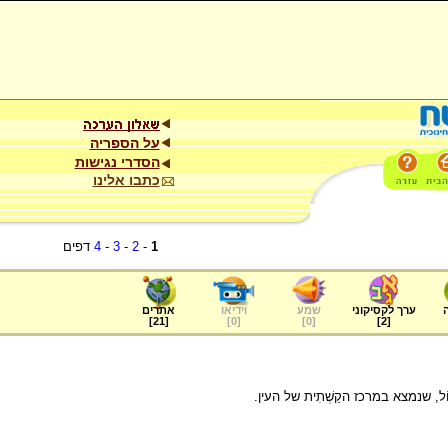
על הספריה
הסדרי נגישות
כתבו אלינו
1
-
2
-
3
-
4
דפים
ערך לקסיקוני
שמע
וידיאו
אתרים
]
21
[
]
0
[
]
0
[
]
2
[
ֹל, שנמצא במרכז הקַשְׁתִית של העין.