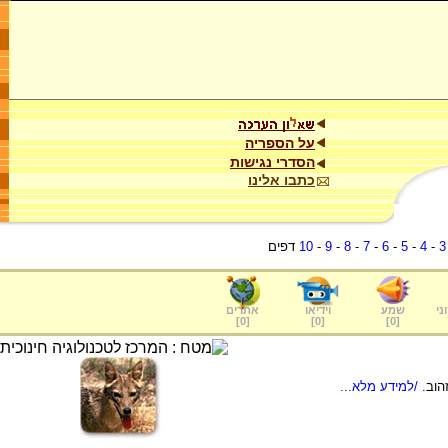
על הספריה
הסדרי נגישות
כתבו אלינו
3
-
4
-
5
-
6
-
7
-
8
-
9
-
10
דפים
ני
שמע
וידיאו
אתרים
]
0
[
]
0
[
]
0
[
הוב.
/למידע מלא...