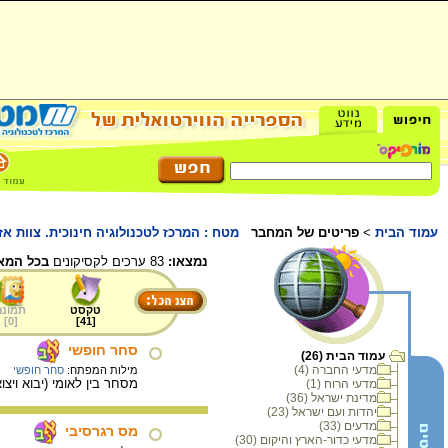
עמוד הבית
>
פריטים של המחבר
מטח : המרכז לטכנולוגיה חינוכית. צוות אז
נמצאו:
83 ערכים לקסיקונים
בכל המא
טקסט
תמונה
]
0
[
]
41
[
סחר חופשי
עמוד הבית (26)
מדעי החברה (4)
מילות המפתח:
סחר חופשי
מסחר בין לאומי (יבוא ויצ
מדעי הרוח (1)
מדינת ישראל (36)
יהדות ועם ישראל (23)
מדעים (33)
מס רגרסיבי
מדעי כדור-הארץ והיקום (30)