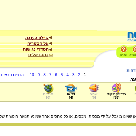
על הספריה
הסדרי נגישות
כתבו אלינו
רחות
1
-
2
-
3
-
4
-
5
-
6
-
7
-
8
-
9
-
10
...
הדפים הבאים
.
גר.
ערך לקסיקוני
שמע
וידיאו
אתרים
]
0
[
]
4
[
]
0
[
]
83
[
וא) שאינו מוגבל על ידי מכסות, מכסים, או כל מחסום אחר שמונע תנועה חופשית של 