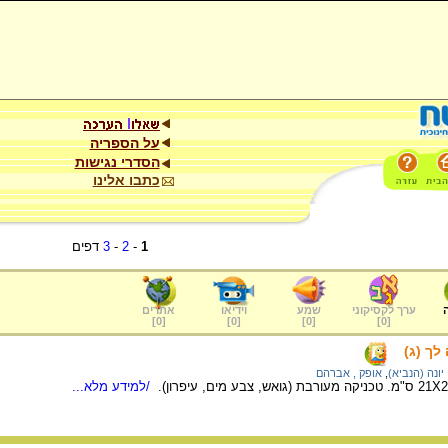
על הספריה
הסדרי נגישות
כתבו אלינו
1
-
2
-
3
דפים
ערך לקסיקוני
שמע
וידיאו
אתרים
]
0
[
]
0
[
]
0
[
]
0
[
לך (ג)
יונה (הנביא)
,
אופק , אברהם
/למידע מלא...