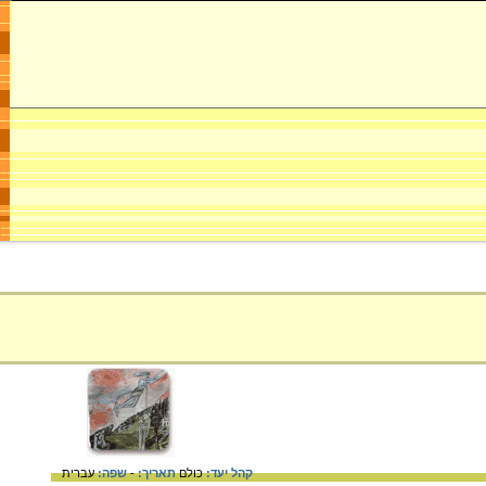
קהל יעד:
כולם
תאריך:
-
שפה:
עברית