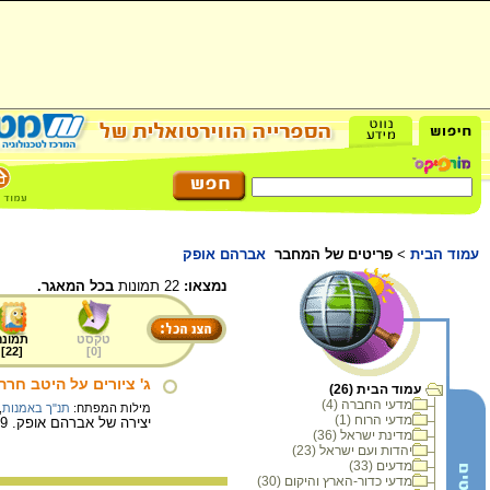
עמוד הבית
>
פריטים של המחבר
אברהם אופק
נמצאו:
22 תמונות
בכל המאגר.
טקסט
תמונה
]
22
[
]
0
[
ג' ציורים על היטב חרה 
עמוד הבית (26)
מדעי החברה (4)
מילות המפתח:
תנ"ך באמנות
,
מדעי הרוח (1)
יצירה של אברהם אופק. 21X29 ס"מ. טכניקה מעורבת (גואש, צבע מים, עיפרון).
מדינת ישראל (36)
יהדות ועם ישראל (23)
מדעים (33)
מדעי כדור-הארץ והיקום (30)