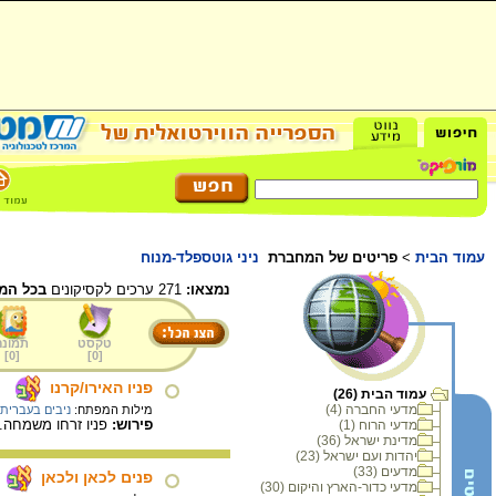
עמוד הבית
>
פריטים של המחברת
ניני גוטספלד-מנוח
נמצאו:
271 ערכים לקסיקונים
בכל המ
טקסט
תמונה
]
0
[
]
0
[
פניו האירו/קרנו
עמוד הבית (26)
מדעי החברה (4)
מילות המפתח:
ניבים בעברית
פירוש:
פניו זרחו משמחה.
מדעי הרוח (1)
מדינת ישראל (36)
יהדות ועם ישראל (23)
מדעים (33)
פנים לכאן ולכאן
מדעי כדור-הארץ והיקום (30)