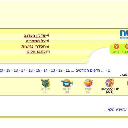
על הספריה
הסדרי נגישות
כתבו אלינו
1
- ...
הדפים הקודמים
...
11
-
12
-
13
-
14
-
15
-
16
-
17
-
18
-
19
-
20
אגר.
ערך לקסיקוני
שמע
וידיאו
אתרים
]
0
[
]
0
[
]
0
[
]
271
[
/למידע מלא...