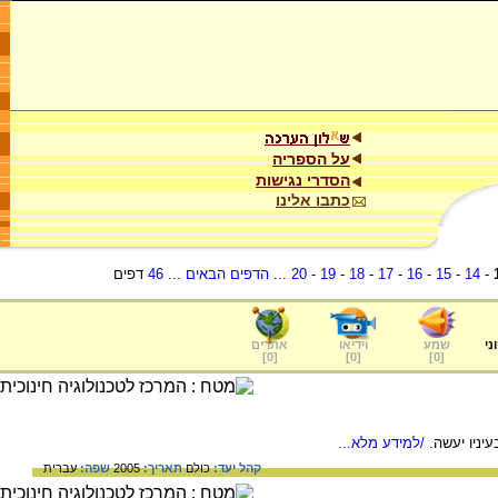
על הספריה
הסדרי נגישות
כתבו אלינו
-
14
-
15
-
16
-
17
-
18
-
19
-
20
...
הדפים הבאים
...
46
דפים
ני
שמע
וידיאו
אתרים
]
0
[
]
0
[
]
0
[
יניו יעשה.
/למידע מלא...
קהל יעד:
כולם
תאריך:
2005
שפה:
עברית