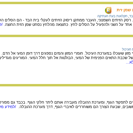
שמן זית
בד
,
חקלאות בעת העתיקה
רסק הזיתים השמנוני, הועבר ממתקן ריסוק הזיתים לעקלי בית הבד - הם הסלים הק
 אחד על השני ולהפעיל על הסלים לחץ. כתוצאה מהלחץ נסחט שמן הזית החוצה.
/למ
העיכול
זון שעוכלו במערכת העיכול. חומרי המזון והמים נספגים דרך דופן המעי אל הדם.
של שכבת התאים הפנימית של המעי, הבולטות אל תוך חלל המעי. המוריגים מגדילים
...
יים לתפקוד הגוף, ומערכת ההובלה מעבירה אותם ליתר חלקי הגוף. בכבד גם מפור
שובים, שבעת הצורך הם משוחררים לאיברי הגוף, דרך מערכת ההובלה.
/למידע מלא