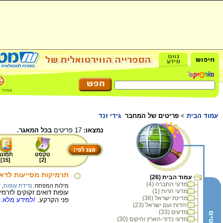
עמוד הבית
>
פריטים של המחבר
גידי זנד
נמצאו:
17 פריטים
בכל המאגר.
טקסט
תמונה
]
15
[
]
2
[
תרמיקות מסייעות לדאי
עמוד הבית (26)
מדעי החברה (4)
מילות המפתח:
נדידת עופות
,
ד
מדעי הרוח (1)
עופות דואים זקוקים לזרמ
מדינת ישראל (36)
פני הקרקע.
/למידע מלא..
יהדות ועם ישראל (23)
מדעים (33)
מדעי כדור-הארץ והיקום (30)