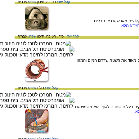
קהל יעד:
חטיבה,
תיכון
שפה:
עברית
לועים מאריג גס או חבלים.
ידע מלא...
קהל יעד:
יסודי,
חטיבה,
תיכון
שפה:
עברית
 מאוד את השטח שדרכו המים והמזון
קהל יעד:
כולם
שפה:
עברית
קים רעלים שחדרו לגוף. הוא משמש גם
...