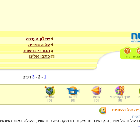
על הספריה
הסדרי נגישות
כתבו אלינו
1
-
2
-
3
דפים
ערך לקסיקוני
שמע
וידיאו
אתרים
]
0
[
]
0
[
]
0
[
]
0
[
יה של העופות
אייה
ים עולים של אוויר, הנקראים: תרמיקות. תרמיקה היא זרם אוויר, העולה באזור מצו
.