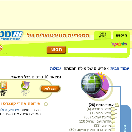
עמוד הבית
>
פריטים של מילת המפתח
גבולות
נמצאו:
10 פריטים
בכל המאגר.
טקסט
תמונה
]
9
[
]
0
[
אירופה אחרי קונגרס וינה, 
עמוד הבית (26)
מדעי החברה (4)
מילות המפתח:
אירופה
,
גבולו
מדעי הרוח (1)
המפה מציגה את השינויים ה
מדינת ישראל (36)
יהדות ועם ישראל (23)
מדעים (33)
מדעי כדור-הארץ והיקום (30)