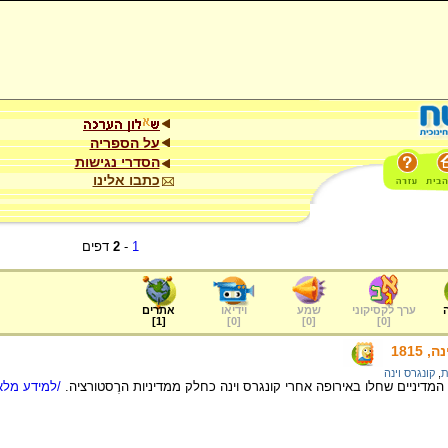
על הספריה
הסדרי נגישות
כתבו אלינו
1
-
2
דפים
ערך לקסיקוני
שמע
וידיאו
אתרים
]
1
[
]
0
[
]
0
[
]
0
[
1815
ת
,
קונגרס וינה
מדיניים שחלו באירופה אחרי קונגרס וינה כחלק ממדיניות הרֶסטורציה.
/למידע מלא.