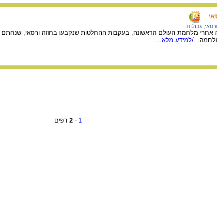
אי
ורסאי
,
גבולות
מלחמה.
/למידע מלא...
1
-
2
דפים