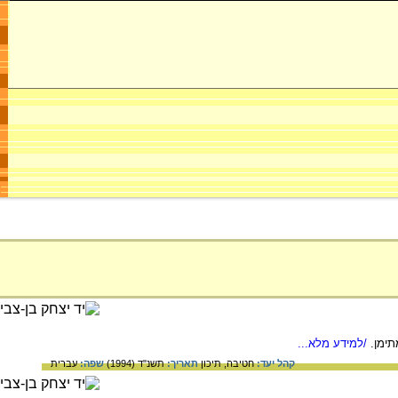
/למידע מלא...
קהל יעד:
חטיבה,
תיכון
תאריך:
תשנ"ד (1994)
שפה:
עברית