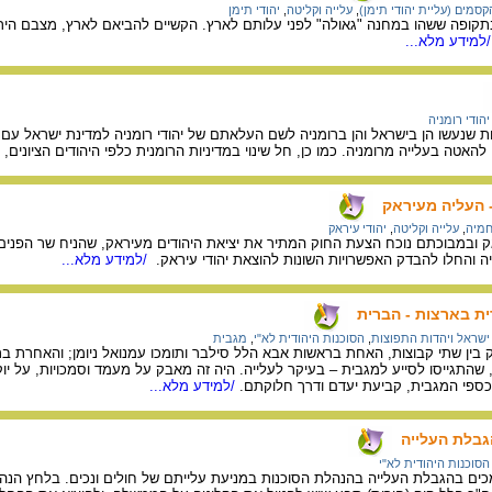
מים (עליית יהודי תימן)
,
עלייה וקליטה
,
יהודי תימן
תקופה ששהו במחנה "גאולה" לפני עלותם לארץ. הקשיים להביאם לארץ, מצבם הירוד 
למידע מלא...
יהודי רומניה
האטה בעלייה מרומניה. כמו כן, חל שינוי במדיניות הרומנית כלפי היהודים הציונים,
- העליה מעיראק
חמיה
,
עלייה וקליטה
,
יהודי עיראק
ה והחלו להבדק האפשרויות השונות להוצאת יהודי עיראק.
/למידע מלא...
ת בארצות - הברית
ישראל ויהדות התפוצות
,
הסוכנות היהודית לא"י
,
מגבית
ן שתי קבוצות, האחת בראשות אבא הלל סילבר ותומכו עמנואל ניומן; והאחרת ברא
, שהתגייסו לסייע למגבית – בעיקר לעלייה. היה זה מאבק על מעמד וסמכויות, על 
ספי המגבית, קביעת יעדם ודרך חלוקתם.
/למידע מלא...
גבלת העלייה
הסוכנות היהודית לא"י