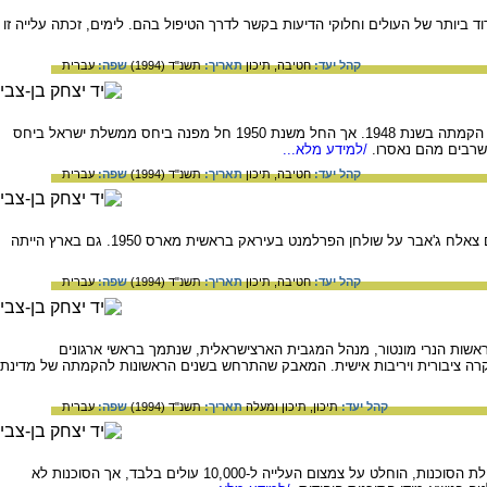
ביותר של העולים וחלוקי הדיעות בקשר לדרך הטיפול בהם. לימים, זכתה עלייה זו
קהל יעד:
חטיבה,
תיכון
תאריך:
תשנ"ד (1994)
שפה:
עברית
המאמר מתאר את הפעולות שנעשו הן בישראל והן ברומניה לשם העלאתם של יהודי רומניה למדינת ישראל עם הקמתה בשנת 1948. אך החל משנת 1950 חל מפנה ביחס ממשלת ישראל ביחס
 שרבים מהם נאסרו.
/למידע מלא...
קהל יעד:
חטיבה,
תיכון
תאריך:
תשנ"ד (1994)
שפה:
עברית
מאמר העוסק ביהודי עיראק ובמבוכתם נוכח הצעת החוק המתיר את יציאת היהודים מעיראק, שהניח שר הפנים צאלח ג'אבר על שולחן הפרלמנט בעיראק בראשית מארס 1950. גם בארץ הייתה
קהל יעד:
חטיבה,
תיכון
תאריך:
תשנ"ד (1994)
שפה:
עברית
שות הנרי מונטור, מנהל המגבית הארצישראלית, שנתמך בראשי ארגונים
יוקרה ציבורית ויריבות אישית. המאבק שהתרחש בשנים הראשונות להקמתה של מדינת
קהל יעד:
תיכון,
תיכון ומעלה
תאריך:
תשנ"ד (1994)
שפה:
עברית
בסוף 1949 התמקדו התומכים בהגבלת העלייה בהנהלת הסוכנות במניעת עלייתם של חולים ונכים. בלחץ הנהלת הסוכנות, הוחלט על צמצום העלייה ל-10,000 עולים בלבד, אך הסוכנות לא