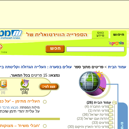
עמוד הבית
>
פריטים מתוך ספר
עולים בסערה : העלייה הגדולה וקליטתה בישראל 953
נמצאו:
15 פריטים
בכל המאגר.
טקסט
תמונה
]
0
[
]
15
[
העלייה מתימן – 'על כנ
עמוד הבית (26)
מדעי החברה (4)
מילות המפתח:
מבצע מרבד הקס
מדעי הרוח (1)
על עליית יהודי תימן שזכתה לכינוי
מדינת ישראל (36)
יהדות ועם ישראל (23)
מדעים (33)
'חבלי משיח' – מצוקות
מדעי כדור-הארץ והיקום (30)