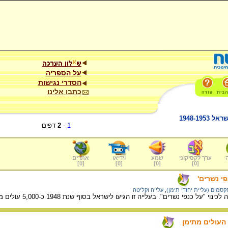
על הספריה
הסדרי נגישות
כתבו אלינו
1948-1
1
-
2
דפים
ערך לקסיקוני
שמע
וידיאו
אתרים
]
0
[
]
0
[
]
0
[
]
0
[
פי נשרים'
מים (עליית יהודי תימן)
,
עלייה וקליטה
 "על כנפי נשרים". בעלייה זו הגיעו לישראל בסוף שנת 1948 כ-5,000 עולים מתימן.
 העולים מתימן