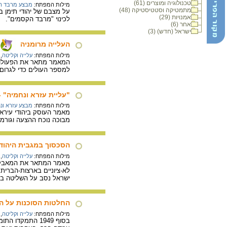
טכנולוגיה ומוצרים (61)
מילות המפתח:
מבצע מרבד הקס
מתמטיקה וסטטיסטיקה (48)
על מצבם של יהודי תימן ב
אמנויות (29)
לכינוי "מרבד הקסמים".
/
אחר (6)
ישראל (חדש) (3)
העלייה מרומניה
מילות המפתח:
עלייה וקליטה
,
למספר העולים כדי לגרום ל
"עליית עזרא ונחמיה" 
מילות המפתח:
מבצע עזרא ונ
מבוכה נוכח ההצעה וגורמי
הסכסוך במגבית היהודי
מילות המפתח:
עלייה וקליטה
,
מאמר המתאר את המאבק בי
לא-ציוניים בארצות-הברית
ישראל נסב על השליטה בכ
החלטות הסוכנות על ה
מילות המפתח:
עלייה וקליטה
,