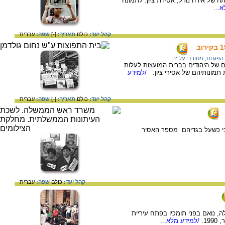
 של אידה נודל, אסירת ציון. לתמונה
...
קהל יעד:
כולם
תאריך:
[-]
שפה:
עברית
הפגנות
,
מסורבי עלייה
ם של היהודים בברית המועצות לעלות
תמונותיהם של אסירי ציון.
/למידע
קהל יעד:
כולם
תאריך:
[-]
שפה:
עברית
רבי כשעל בגדיהם מספר האסיר
קהל יעד:
כולם
שפה:
עברית
ה, נואם בפני תומכיו בפתח עיריית
/למידע מלא...