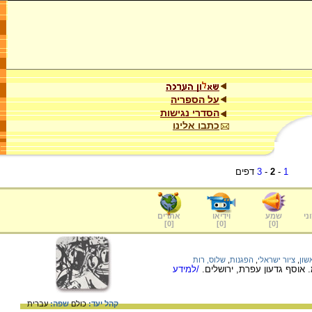
על הספריה
הסדרי נגישות
כתבו אלינו
1
-
2
-
3
דפים
ני
שמע
וידיאו
אתרים
]
0
[
]
0
[
]
0
[
שון
,
ציור ישראלי
,
הפגנות
,
שלוס, רות
/למידע
קהל יעד:
כולם
שפה:
עברית