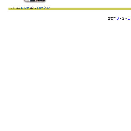
קהל יעד:
כולם
שפה:
עברית
1
-
2
-
3
דפים