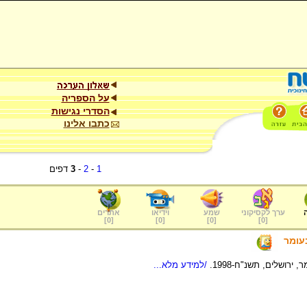
על הספריה
הסדרי נגישות
כתבו אלינו
1
-
2
-
3
דפים
ערך לקסיקוני
שמע
וידיאו
אתרים
]
0
[
]
0
[
]
0
[
]
0
[
עומר
ירושלים, תשנ"ח-1998.
/למידע מלא...