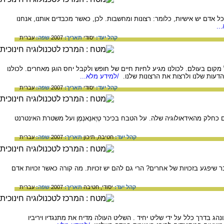
 לכל אדם יש אישיות, כלומר: רצונות ומחשבות. לכן, כאשר מכבדים אותנו, אנחנו
..
קהל יעד:
יסודי
תאריך:
2007
שפה:
עברית
 בכל מקום בעולם. לכולנו מגיע לחיות חיים של חופש ולקבל יחס הוגן מאחרים. לכולנו
עות שלנו ולרצות את הרצונות שלנו.
/למידע מלא...
קהל יעד:
יסודי
תאריך:
2007
שפה:
עברית
 כחלק מהאידאולוגיה שלה. על הטבח בכיכר טְיֶאנַאנְמֶן ועל משטרת האינטרנט
קהל יעד:
חטיבה,
תיכון
תאריך:
2007
שפה:
עברית
בר שיפגע בזכויות של אחרים? הרי גם להם יש זכויות. מה קורה כאשר זכויות אדם
קהל יעד:
יסודי,
חטיבה
תאריך:
2007
שפה:
עברית
ג בדרך כלל על ידי שליט יחיד . השליט העולה מדיח את מתנגדיו ויריביו