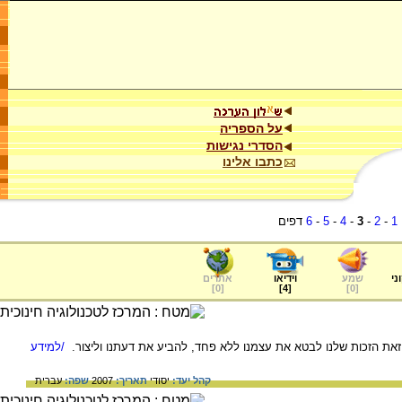
על הספריה
הסדרי נגישות
כתבו אלינו
1
-
2
-
3
-
4
-
5
-
6
דפים
ני
שמע
וידיאו
אתרים
]
0
[
]
4
[
]
0
[
 זאת הזכות שלנו לבטא את עצמנו ללא פחד, להביע את דעתנו וליצור.
/למידע
קהל יעד:
יסודי
תאריך:
2007
שפה:
עברית