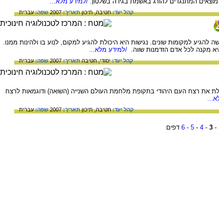
 מוצאים המתנגדים להורג באשמת בגידה בשלטון.
/למידע מלא...
קהל יעד:
חטיבה,
תיכון
תאריך:
2007
שפה:
עברית
 להגיע למקומות שונים. נגישות היא היכולת להגיע למקום, לנוע בו ולהינות ממנו.
יא מקנה לכל אדם הזדמנות שווה.
/למידע מלא...
קהל יעד:
יסודי,
חטיבה
תאריך:
2007
שפה:
עברית
ת את רצח העם היהודי בתקופת מלחמת העולם השנייה (השואה) ודוגמאות לרצח
...
קהל יעד:
חטיבה,
תיכון
תאריך:
2007
שפה:
עברית
-
3
-
4
-
5
-
6
דפים