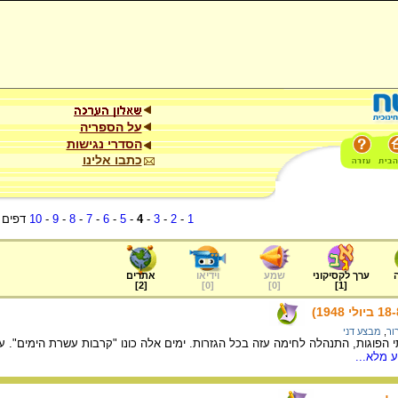
על הספריה
הסדרי נגישות
כתבו אלינו
1
-
2
-
3
-
4
-
5
-
6
-
7
-
8
-
9
-
10
דפים
ערך לקסיקוני
שמע
וידיאו
אתרים
]
2
[
]
0
[
]
0
[
]
1
[
ור
,
מבצע דני
 הפוגות, התנהלה לחימה עזה בכל הגזרות. ימים אלה כונו "קרבות עשרת הימים". על
 מלא...