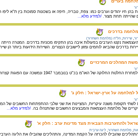
מלחמה בערים
ור
הן חיו יהודים וערבים כמו: צפת, טבריה, חיפה או בשכונות סמוכות בין ת"א ליפו
ם שהייתה תחת מצור.
/למידע מלא...
מלחמה בדרכים
ור
,
שיירות
,
הל"ה (מלחמת השחרור)
צמאות נקטו הערבים בפעולות איבה בהן התקיפו מכוניות בדרכים. המטרה הייתה ל
יירות בדרכים שהביאו לוחמים ומזון ליישובים הנצורים. השיירות הידועות ביותר הן שייר
שת המהלכים המרכזיים
ור
כ"ט בנובמבר 1947 ונמשכה עם הפוגות קצרות עד מרץ 1949. המאמר סוקר את חמשת השלבים העיקריים במלחמה.
למלחמה על ארץ-ישראל : חלק ג'
ור
שתי תקופות משנה עיקריות, המציינות את שני שלבי ההתפתחות החשובים של המל
יקריים של מלחמת העצמאות והמבצעים החשובים שהתנהלו בה.
/למידע מלא...
ראל ולהתערבות הצבאית מצד מדינות ערב : חלק א'
ות
,
מלחמת השחרור
,
ליגה ערבית
הליכים שהובילו להכרזה על הקמת המדינה, והתהליכים שהובילו את הליגה הערבי