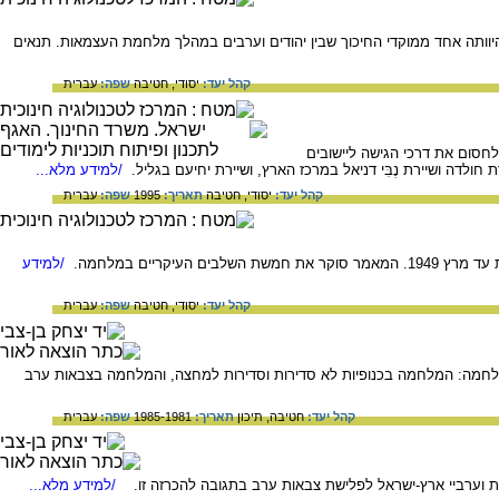
 היוותה אחד ממוקדי החיכוך שבין יהודים וערבים במהלך מלחמת העצמאות. תנאים
קהל יעד:
יסודי,
חטיבה
שפה:
עברית
חסום את דרכי הגישה ליישובים
ת חולדה ושיירת נֶבִּי דניאל במרכז הארץ, ושיירת יחיעם בגליל.
/למידע מלא...
קהל יעד:
יסודי,
חטיבה
תאריך:
1995
שפה:
עברית
/למידע
קהל יעד:
יסודי,
חטיבה
שפה:
עברית
חמה: המלחמה בכנופיות לא סדירות וסדירות למחצה, והמלחמה בצבאות ערב
קהל יעד:
חטיבה,
תיכון
תאריך:
1985-1981
שפה:
עברית
ת וערביי ארץ-ישראל לפלישת צבאות ערב בתגובה להכרזה זו.
/למידע מלא...