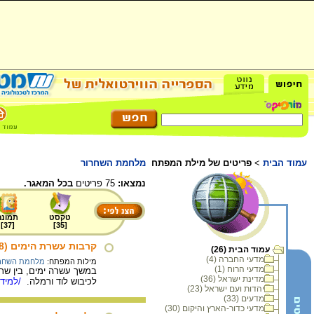
עמוד הבית
>
פריטים של מילת המפתח
מלחמת השחרור
נמצאו:
75 פריטים
בכל המאגר.
טקסט
תמונה
]
37
[
]
35
[
קרבות עשרת הימים (18-8 ביולי 1948)
עמוד הבית (26)
מדעי החברה (4)
מילות המפתח:
מלחמת השחר
מדעי הרוח (1)
במשך עשרה ימים, בין שתי
מדינת ישראל (36)
לכיבוש לוד ורמלה.
/למידע
יהדות ועם ישראל (23)
מדעים (33)
מדעי כדור-הארץ והיקום (30)