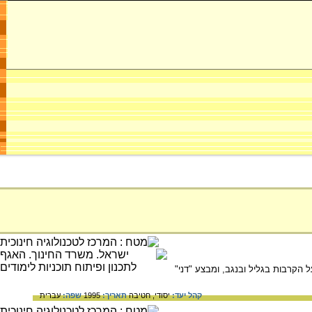
 הקרבות בגליל ובנגב, ומבצע "דני"
קהל יעד:
יסודי,
חטיבה
תאריך:
1995
שפה:
עברית