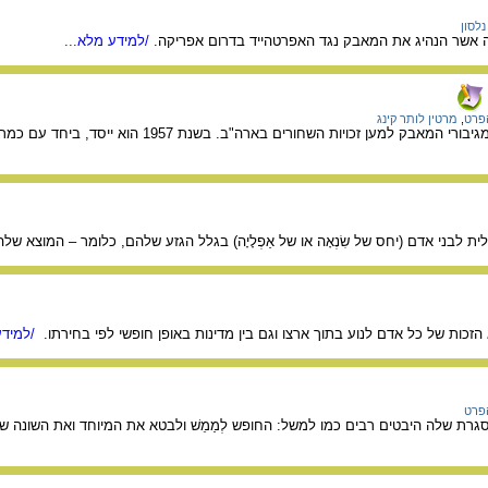
נלסון
לה אשר הנהיג את המאבק נגד האפרטהייד בדרום אפריקה.
/למידע מלא...
הפרט
,
מרטין לותר קינג
ם בארה"ב. בשנת 1957 הוא ייסד, ביחד עם כמרים נוספים, את הוועידה למנהיגות נוצרית דרומית (SCLC). הוא נחשב גיבור לאומי.
ית לבני אדם (יחס של שִׂנְאָה או של אַפְלָיָה) בגלל הגזע שלהם, כלומר – המוצא ש
זכות של כל אדם לנוע בתוך ארצו וגם בין מדינות באופן חופשי לפי בחירתו.
/למידע
הפרט
סגרת שלה היבטים רבים כמו למשל: החופש לְמַמֵשׁ ולבטא את המיוחד ואת השונה ש