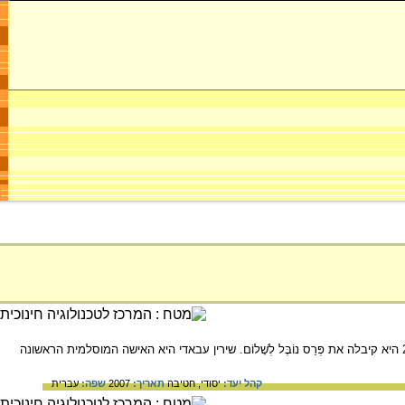
שִׁירִין עַבָּאדִי היא לוחמת להשגת זכויות אדם באיראן, ובעיקר – להשגת הזכויות של נשים ושל ילדים. בשנת 2003 היא קיבלה את פְּרַס נוֹבֶּל לְשָׁלוֹם. שירין עבאדי היא האישה המוסלמית הראשונה
קהל יעד:
יסודי,
חטיבה
תאריך:
2007
שפה:
עברית