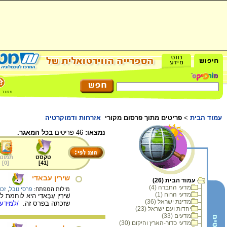
עמוד הבית
>
פריטים מתוך פרסום מקורי
אזרחות ודמוקרטיה
נמצאו:
46 פריטים
בכל המאגר.
טקסט
תמונה
]
0
[
]
41
[
שירין עבאדי
עמוד הבית (26)
מדעי החברה (4)
מילות המפתח:
פרסי נובל
,
זכו
מדעי הרוח (1)
מדינת ישראל (36)
שזכתה בפרס זה.
/למידע 
יהדות ועם ישראל (23)
מדעים (33)
מדעי כדור-הארץ והיקום (30)