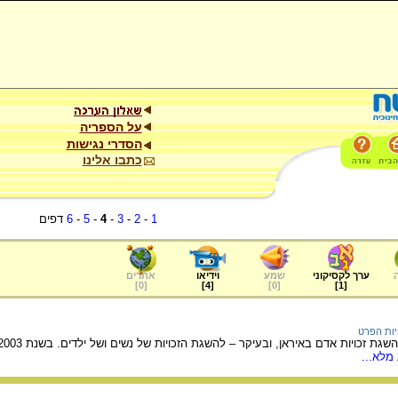
על הספריה
הסדרי נגישות
כתבו אלינו
1
-
2
-
3
-
4
-
5
-
6
דפים
ערך לקסיקוני
שמע
וידיאו
אתרים
]
0
[
]
4
[
]
0
[
]
1
[
יות הפרט
מלא...