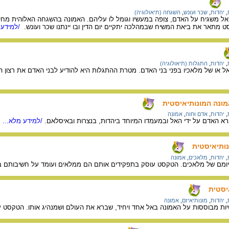
,
יהדות
,
שכר ועונש
,
השגחה (תיאולוגיה)
ל משגיח על האדם, צופה במעשיו וגומל לו עליהם. האמונה בהשגחה האלוהית מחי
 מתאר את ביאת המשיח שבמהלכה יתקיים יום הדין ובו יינתנו שכר ועונש.
/למידע 
,
יהדות
,
התגלות (תיאולוגיה)
 או של מלאכיו בפני בני האדם. מטרת ההתגלות היא להודיע לבני האדם את רצון ה
ונה המונותיאיסטית
,
יהדות
,
אדם וחוה
,
אמונה
א האדם על ידי האל ובמעמדו המיוחד ביהדות, בנצרות ובאיסלאם.
/למידע מלא...
ותיאיסטית
,
יהדות
,
מלאכים
,
אמונה
ומם של מלאכים. הטקסט עוסק בתפקידים אותם הם ממלאים ועומד על חשיבותם בי
יסטית
,
יהדות
,
מונותיאיזם
,
אמונה
ות מבוססות על האמונה באל אחד ויחיד, שברא את העולם ושמנהיג אותו. הטקסט עו