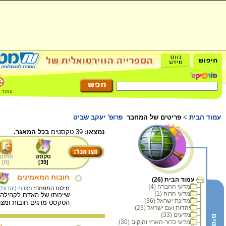
עמוד הבית
>
פריטים של המחבר
פרופ' יעקב שביט
נמצאו:
39 טקסטים
בכל המאגר.
טקסט
תמונה
]
0
[
]
39
[
חובות המאמינים
עמוד הבית (26)
מדעי החברה (4)
מילות המפתח:
מצוות (יהדות)
מדעי הרוח (1)
שייכותו של האדם לקהילה 
מדינת ישראל (36)
הטקסט מדגים חובות ומצוו
יהדות ועם ישראל (23)
מדעים (33)
מדעי כדור-הארץ והיקום (30)