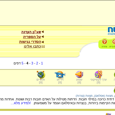
על הספריה
הסדרי נגישות
כתבו אלינו
1
-
2
-
3
-
4
-
5
דפים
ערך לקסיקוני
שמע
וידיאו
אתרים
]
0
[
]
0
[
]
0
[
]
0
[
,
מצוות (אסלאם)
,
מצוות (נצרות)
דתית כרוכה במילוי חובות. הדתות מטילות על האדם חובות רבות ושונות. אחדות מהן
ת הקיימות ביהדות, בנצרות ובאיסלאם ועומד על משמעותן.
/למידע מלא...