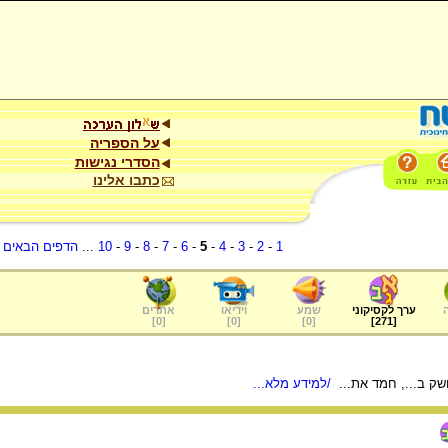
על הספריה
הסדרי נגישות
כתבו אלינו
1
-
2
-
3
-
4
-
5
-
6
-
7
-
8
-
9
-
10
...
הדפים הבאים
.
ערך לקסיקוני
שמע
וידיאו
אתרים
]
0
[
]
0
[
]
0
[
]
271
[
ק ב..., חמד את...
/למידע מלא...