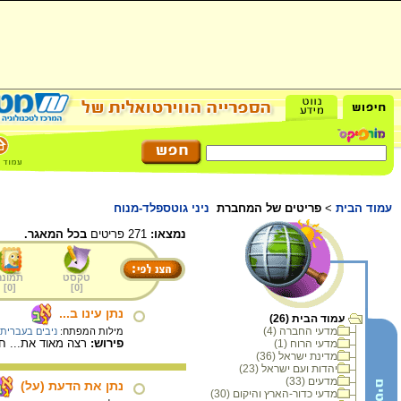
עמוד הבית
>
פריטים של המחברת
ניני גוטספלד-מנוח
נמצאו:
271 פריטים
בכל המאגר.
טקסט
תמונה
]
0
[
]
0
[
נתן עינו ב...
עמוד הבית (26)
מדעי החברה (4)
מילות המפתח:
ניבים בעברית
פירוש:
רצה מאוד את... חש
מדעי הרוח (1)
מדינת ישראל (36)
יהדות ועם ישראל (23)
מדעים (33)
נתן את הדעת (על)
מדעי כדור-הארץ והיקום (30)