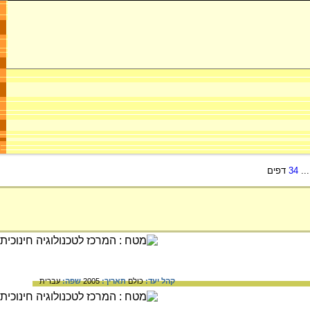
..
34
דפים
קהל יעד:
כולם
תאריך:
2005
שפה:
עברית