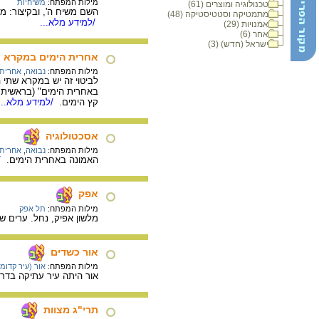
מילות המפתח:
משיחיות
טכנולוגיה ומוצרים (61)
השם משיח ה', ובקיצור: משיח
מתמטיקה וסטטיסטיקה (48)
/למידע מלא...
אמנויות (29)
אחר (6)
ישראל (חדש) (3)
אחרית הימים במקרא
מילות המפתח:
נבואה
,
אחרית 
לביטוי זה יש במקרא שתי ה
קץ הימים.
/למידע מלא...
אסכטולוגיה
מילות המפתח:
נבואה
,
אחרית 
האמונה באחרית הימים.
/
אפק
מילות המפתח:
תל אפק
מלשון אפיק, נחל. ערים ש
אור כשדים
מילות המפתח:
אור (עיר קדומ
אור היתה עיר עתיקה בדרו
תרי"ג מצוות