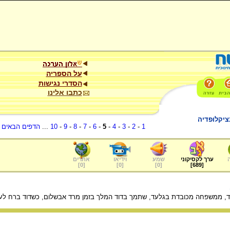
על הספריה
הסדרי נגישות
כתבו אלינו
ציקלופדיה
1
-
2
-
3
-
4
-
5
-
6
-
7
-
8
-
9
-
10
...
הדפים הבאים
.
ערך לקסיקוני
שמע
וידיאו
אתרים
]
0
[
]
0
[
]
0
[
]
689
[
וד, ממשפחה מכובדת בגלעד, שתמך בדוד המלך בזמן מרד אבשלום, כשדוד ברח לעב