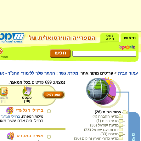
עמוד הבית
>
פריטים מתוך אתר
מקרא גשר : האתר שלך ללימודי התנ"ך - אנ
נמצאו:
699 פריטים
בכל המאגר.
טקסט
תמונה
]
0
[
]
10
[
ברזילי הגלעדי
עמוד הבית (26)
מדעי החברה (4)
מילות המפתח:
ברזילי הגלעדי
ברזילי היה אדם עשיר מא
מדעי הרוח (1)
מדינת ישראל (36)
יהדות ועם ישראל (23)
מדעים (33)
משיח במקרא
מדעי כדור-הארץ והיקום (30)