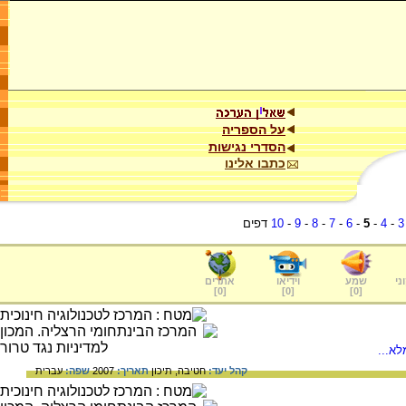
על הספריה
הסדרי נגישות
כתבו אלינו
3
-
4
-
5
-
6
-
7
-
8
-
9
-
10
דפים
ני
שמע
וידיאו
אתרים
]
0
[
]
0
[
]
0
[
א...
קהל יעד:
חטיבה,
תיכון
תאריך:
2007
שפה:
עברית