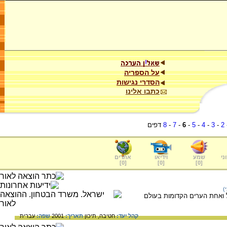
על הספריה
הסדרי נגישות
כתבו אלינו
2
-
3
-
4
-
5
-
6
-
7
-
8
דפים
ני
שמע
וידיאו
אתרים
]
0
[
]
0
[
]
0
[
)
ל ואחת הערים הקדומות בעולם
קהל יעד:
חטיבה,
תיכון
תאריך:
2001
שפה:
עברית