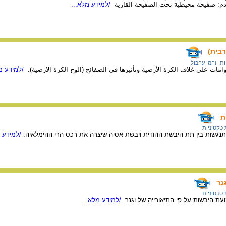
دم: صفيحة محيطية تحت الصفيحة القارية
/למידע מלא...
בית)
ות
,
זרמי ערבול
امات على غلاف الكرة الأرضية وتأثيرها في الصفائح (الوح الكرة الارضية).
/למידע מל
ת
 טקטוניות
גשות בין תת היבשת ההודית ויבשת אסיה שיצרה את רכס הרי ההימלאיה.
/למידע מ
נֶר
 טקטוניות
ת היבשות על פי התיאורייה של וגנר.
/למידע מלא...