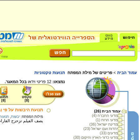
עמוד הבית
>
פריטים של מילת המפתח
תנועות טקטוניות
נמצאו:
12 פריטי וידאו
בכל המאגר.
טקסט
תמונה
]
8
[
]
8
[
תנועת היבשות על פי וֶג
עמוד הבית (26)
מדעי החברה (4)
מילות המפתח:
יבשות
,
תנועות
מדעי הרוח (1)
يصف الفيلم تزحزح القار
מדינת ישראל (36)
יהדות ועם ישראל (23)
מדעים (33)
מדעי כדור-הארץ והיקום (30)