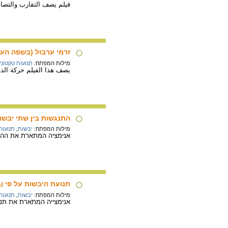
فيلم يصف التقارب والتصا
זרמי ערבול (בשפה הער
מילות המפתח:
תנועות טקטוני
يصف هذا الفيلم حركة الدو
התנגשות בין שתי יבשו
מילות המפתח:
יבשות
,
תנועות
אנימציה המתארת את ההתנ
תנועת היבשות על פי וֶגֶ
מילות המפתח:
יבשות
,
תנועות
אנימצייה המתארת את תנוע