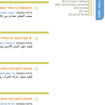
טכנולוגיה ומוצרים (61)
מתמטיקה וסטטיסטיקה (48)
התנגשות בין שתי יבשו
אמנויות (29)
אחר (6)
מילות המפתח:
יבשות
,
תנועות
ישראל (חדש) (3)
يصف الفيلم تصادم بين قار
ים סוף ובקע ים המלח
מילות המפתח:
ים המלח
,
תנוע
فيلم حول البحر الأحمر وش
תנועת התקרבות והתנגש
מילות המפתח:
הרי געש
,
תנוע
فيلم يصف حركة اقتراب 
תנועת התקרבות והתנגש
מילות המפתח:
רעידות אדמה
,