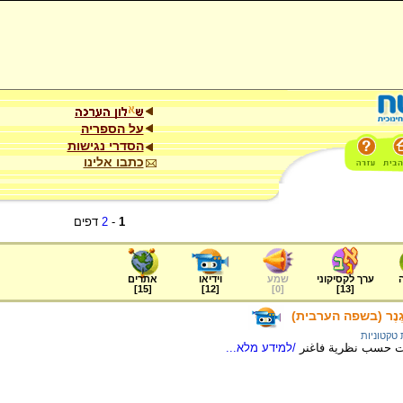
על הספריה
הסדרי נגישות
כתבו אלינו
1
-
2
דפים
ערך לקסיקוני
שמע
וידיאו
אתרים
]
15
[
]
12
[
]
0
[
]
13
[
ֶנֶר (בשפה הערבית)
 טקטוניות
ات حسب نظرية فاغنر
/למידע מלא...