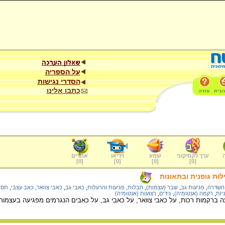
על הספריה
הסדרי נגישות
כתבו אלינו
ערך לקסיקוני
שמע
וידיאו
אתרים
]
0
[
]
0
[
]
0
[
]
0
[
ות גופנית ובתאונות
השדרה
,
פגיעות גב
,
שבר (עצמות)
,
חבלות, פגיעות והרעלות
,
כאבי גב
,
כאבי צוואר
,
כאב עצבי
,
תסמ
יות
,
רקמה (אנטומיה)
,
גידים
,
רצועות (אנטומיה)
ברקמות רכות, על כאבי צוואר, על כאבי גב, על כאבים הנגרמים מפגיעה בעצמות,