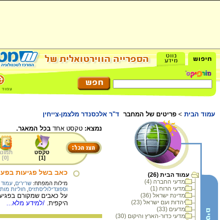
עמוד הבית
>
פריטים של המחבר
ד"ר אלכסנדר מלצמן-צייחין
נמצא:
טקסט אחד
בכל המאגר.
טקסט
תמונה
]
0
[
]
1
[
כאב בשל פגיעות בפעיל
עמוד הבית (26)
מדעי החברה (4)
מילות המפתח:
שרירים
,
עמוד 
מדעי הרוח (1)
וספונדילוליסתזיס
,
חוליות מותנ
מדינת ישראל (36)
על כאבים שמקורם בפגיעה 
יהדות ועם ישראל (23)
היקפית.
/למידע מלא...
מדעים (33)
מדעי כדור-הארץ והיקום (30)