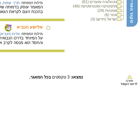
טכנולוגיה ומוצרים (61)
מילות המפתח:
תנ"ך. שמות
,
נ
מתמטיקה וסטטיסטיקה (48)
המאמר עוסק בדמותה של מ
אמנויות (29)
בהכנת העם לקראת הגאול
אחר (6)
ישראל (חדש) (3)
אלישע הנביא
מילות המפתח:
אליהו (הנביא)
על המיוחד בדרכו הנבואית
והחסד הוא מנסה לקרב א
נמצאו:
3 טקסטים
בכל המאגר.