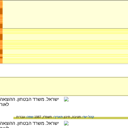
קהל יעד:
חטיבה,
תיכון
תאריך:
תשמ"ז, 1987
שפה:
עברית