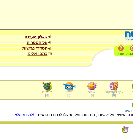
על הספריה
הסדרי נגישות
כתבו אלינו
ערך לקסיקוני
שמע
וידיאו
אתרים
]
0
[
]
0
[
]
0
[
]
0
[
הנשיא
דה הנשיא. על אישיותו, מנהיגותו ועל מפעלו לכתיבת המשנה.
/למידע מלא...