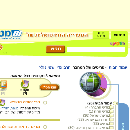
עמוד הבית
>
פריטים של המחבר
הרב עדין שטיינזלץ
נמצאו:
3 טקסטים
בכל המאגר.
טקסט
תמונה
]
0
[
]
3
[
רבי יהודה הנשיא
עמוד הבית (26)
מדעי החברה (4)
מילות המפתח:
משנה
,
יהודה 
מדעי הרוח (1)
מידע על דמותו של רבי יהו
מדינת ישראל (36)
יהדות ועם ישראל (23)
מדעים (33)
מרים : האחות הגדולה
מדעי כדור-הארץ והיקום (30)