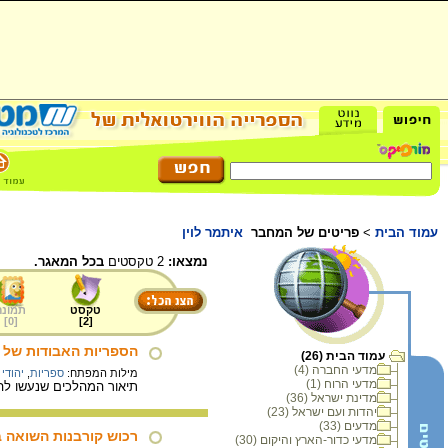
עמוד הבית
>
פריטים של המחבר
איתמר לוין
נמצאו:
2 טקסטים
בכל המאגר.
טקסט
תמונה
]
0
[
]
2
[
הספריות האבודות של י
עמוד הבית (26)
מדעי החברה (4)
מילות המפתח:
ספריות
,
יהודי
מדעי הרוח (1)
תיאור המהלכים שנעשו להצלת הספרים הי
מדינת ישראל (36)
יהדות ועם ישראל (23)
מדעים (33)
רכוש קורבנות השואה ב
מדעי כדור-הארץ והיקום (30)