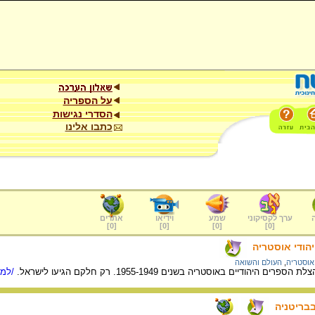
על הספריה
הסדרי נגישות
כתבו אלינו
ערך לקסיקוני
שמע
וידיאו
אתרים
]
0
[
]
0
[
]
0
[
]
0
[
הודי אוסטריה
 אוסטריה
,
העולם והשואה
הודיים באוסטריה בשנים 1955-1949. רק חלקם הגיעו לישראל.
/למי
בריטניה