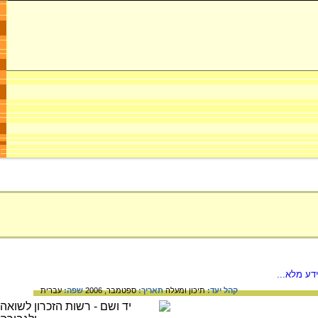
דע מלא...
קהל יעד:
תיכון ומעלה
תאריך:
ספטמבר, 2006
שפה:
עברית