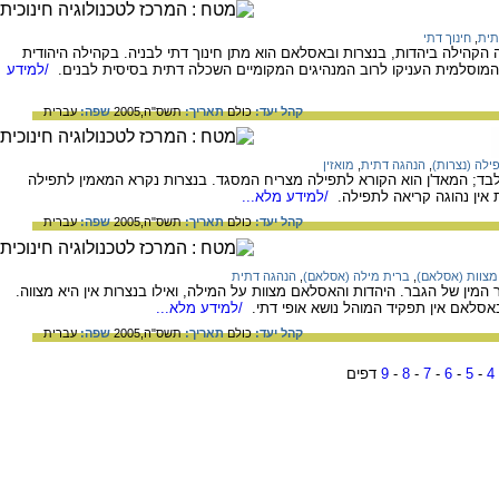
תית
,
חינוך דתי
הילה ביהדות, בנצרות ובאסלאם הוא מתן חינוך דתי לבניה. בקהילה היהודית
המוסלמית העניקו לרוב המנהיגים המקומיים השכלה דתית בסיסית לבנים.
/למידע
קהל יעד:
כולם
תאריך:
תשס"ה,2005
שפה:
עברית
ילה (נצרות)
,
הנהגה דתית
,
מואזין
ד; המאד'ן הוא הקורא לתפילה מצריח המסגד. בנצרות נקרא המאמין לתפילה
 אין נהוגה קריאה לתפילה.
/למידע מלא...
קהל יעד:
כולם
תאריך:
תשס"ה,2005
שפה:
עברית
מצוות (אסלאם)
,
ברית מילה (אסלאם)
,
הנהגה דתית
מין של הגבר. היהדות והאסלאם מצוות על המילה, ואילו בנצרות אין היא מצווה.
אסלאם אין תפקיד המוהל נושא אופי דתי.
/למידע מלא...
קהל יעד:
כולם
תאריך:
תשס"ה,2005
שפה:
עברית
4
-
5
-
6
-
7
-
8
-
9
דפים