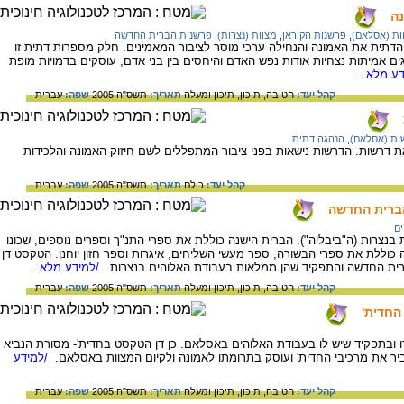
נה
ות (אסלאם)
,
פרשנות הקוראן
,
מצוות (נצרות)
,
פרשנות הברית החדשה
תית את האמונה והנחילה ערכי מוסר לציבור המאמינים. חלק מספרות דתית זו
 אמיתות נצחיות אודות נפש האדם והיחסים בין בני אדם, עוסקים בדמויות מופת
ע מלא...
קהל יעד:
חטיבה,
תיכון,
תיכון ומעלה
תאריך:
תשס"ה,2005
שפה:
עברית
ות (אסלאם)
,
הנהגה דתית
דרשות. הדרשות נישאות בפני ציבור המתפללים לשם חיזוק האמונה והלכידות
קהל יעד:
כולם
תאריך:
תשס"ה,2005
שפה:
עברית
הברית החדשה
ים
רות (ה"ביבליה"). הברית הישנה כוללת את ספרי התנ"ך וספרים נוספים, שכונו
ה כוללת את ספרי הבשורה, ספר מעשי השליחים, איגרות וספר חזון יוחנן. הטקסט דן
ברית החדשה והתפקיד שהן ממלאות בעבודת האלוהים בנצרות.
/למידע מלא...
קהל יעד:
חטיבה,
תיכון,
תיכון ומעלה
תאריך:
תשס"ה,2005
שפה:
עברית
החדית'
 ובתפקיד שיש לו בעבודת האלוהים באסלאם. כן דן הטקסט בחדית'- מסורת הנביא
 את מרכיבי החדית' ועוסק בתרומתו לאמונה ולקיום המצוות באסלאם.
/למידע
קהל יעד:
חטיבה,
תיכון,
תיכון ומעלה
תאריך:
תשס"ה,2005
שפה:
עברית