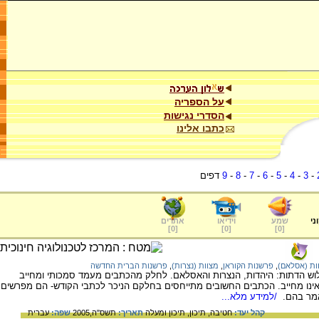
על הספריה
הסדרי נגישות
כתבו אלינו
-
3
-
4
-
5
-
6
-
7
-
8
-
9
דפים
ני
שמע
וידיאו
אתרים
]
0
[
]
0
[
]
0
[
ות (אסלאם)
,
פרשנות הקוראן
,
מצוות (נצרות)
,
פרשנות הברית החדשה
ש הדתות: היהדות, הנצרות והאסלאם. לחלק מהכתבים מעמד סמכותי ומחייב
נו מחייב. הכתבים החשובים מתייחסים בחלקם הניכר לכתבי הקודש- הם מפרשים
אמר בהם.
/למידע מלא...
קהל יעד:
חטיבה,
תיכון,
תיכון ומעלה
תאריך:
תשס"ה,2005
שפה:
עברית