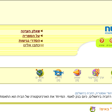
על הספריה
הסדרי נגישות
כתבו אלינו
ערך לקסיקוני
שמע
וידיאו
אתרים
]
0
[
]
0
[
]
0
[
]
0
[
יהודי אוסטריה
,
רחביה (ירושלים)
רחביה בירושלים, כיום בנק לאומי. המייחד את הארכיטקטורה של הבית הוא התאמתו
 באים!