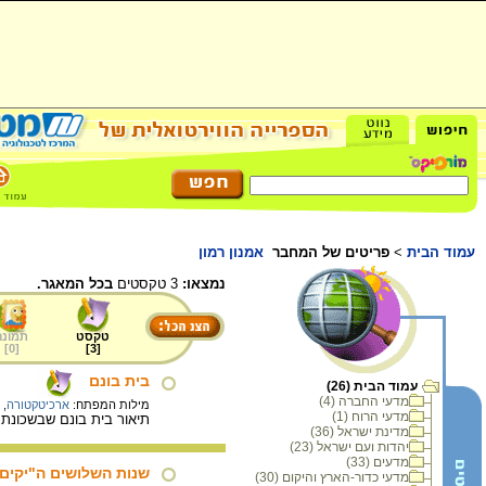
עמוד הבית
>
פריטים של המחבר
אמנון רמון
נמצאו:
3 טקסטים
בכל המאגר.
טקסט
תמונה
]
0
[
]
3
[
בית בונם
עמוד הבית (26)
מדעי החברה (4)
מילות המפתח:
ארכיטקטורה
,
מדעי הרוח (1)
תיאור בית בונם שבשכונת 
מדינת ישראל (36)
יהדות ועם ישראל (23)
מדעים (33)
שנות השלושים ה"יקים"
מדעי כדור-הארץ והיקום (30)