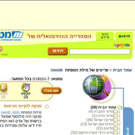
עמוד הבית
>
פריטים של מילת המפתח
סטואה
נמצאו:
2 טקסטים
בכל המאגר.
טקסט
תמונה
]
0
[
]
2
[
סנקה לוקיוס אניאוס
עמוד הבית (26)
מדעי החברה (4)
מילות המפתח:
סנקה
,
סטואה
מדעי הרוח (1)
סנקה היה פילוסוף שפעל ב
מדינת ישראל (36)
ברשותו של אדם הוא המידה
יהדות ועם ישראל (23)
חייו ידעו עליות ומורדות 
מדעים (33)
מדעי כדור-הארץ והיקום (30)