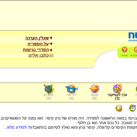
על הספריה
הסדרי נגישות
כתבו אלינו
ערך לקסיקוני
שמע
וידיאו
אתרים
]
0
[
]
0
[
]
0
[
]
1
[
רומי במאה הראשונה לספירה. היה מורהו של נרון קיסר. הוא נמנה על הסטואיקנים
 הטובה; כל נכס אחר הוא בן חלוף.
בתקופת הקיסרים קליגולה, קיסר ונרון והוא נאלץ לסיימם בהתאבדות
/למידע מלא...