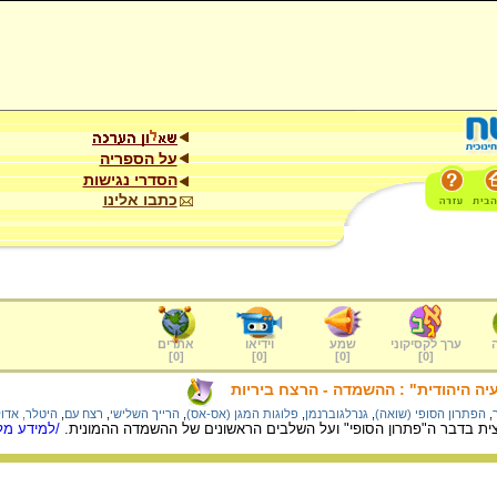
על הספריה
הסדרי נגישות
כתבו אלינו
ערך לקסיקוני
שמע
וידיאו
אתרים
]
0
[
]
0
[
]
0
[
]
0
[
יה היהודית" : ההשמדה - הרצח ביריות
,
הפתרון הסופי (שואה)
,
גנרלגוברנמן
,
פלוגות המגן (אס-אס)
,
הרייך השלישי
,
רצח עם
,
היטלר, אדו
 בדבר ה"פתרון הסופי" ועל השלבים הראשונים של ההשמדה ההמונית.
/למידע מלא