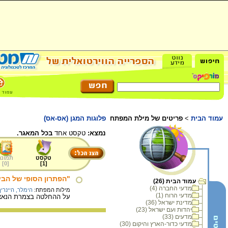
עמוד הבית
>
פריטים של מילת המפתח
פלוגות המגן (אס-אס)
נמצא:
טקסט אחד
בכל המאגר.
טקסט
תמונה
]
0
[
]
1
[
"הפתרון הסופי של הבע
עמוד הבית (26)
מדעי החברה (4)
מילות המפתח:
הימלר, היינריך
מדעי הרוח (1)
על ההחלטה בצמרת הנאצית
מדינת ישראל (36)
יהדות ועם ישראל (23)
מדעים (33)
מדעי כדור-הארץ והיקום (30)