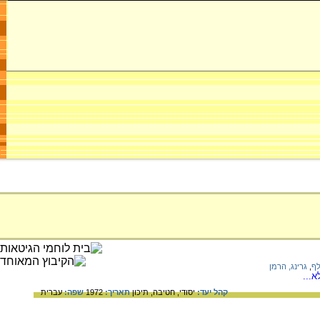
לף
,
גרינג, הרמן
...
קהל יעד:
יסודי,
חטיבה,
תיכון
תאריך:
1972
שפה:
עברית