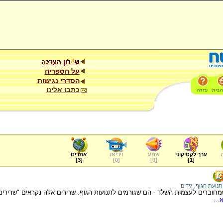
על הספריה
הסדרי נגישות
כתבו אלינו
ערך לקסיקוני
שמע
וידיאו
אתרים
]
3
[
]
0
[
]
0
[
]
1
[
תנועת הגוף
,
גידים
חוברים לעצמות השלד - הם שגורמים לתנועות הגוף. שרירים אלה נקראים "שרירים ר
...