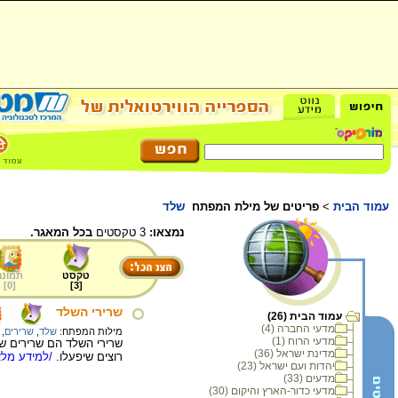
עמוד הבית
>
פריטים של מילת המפתח
שלד
נמצאו:
3 טקסטים
בכל המאגר.
טקסט
תמונה
]
0
[
]
3
[
שרירי השלד
עמוד הבית (26)
מדעי החברה (4)
מילות המפתח:
שלד
,
שרירים
,
מדעי הרוח (1)
שרירי השלד הם שרירים שמ
מדינת ישראל (36)
רוצים שיפעלו.
/למידע מלא
יהדות ועם ישראל (23)
מדעים (33)
מדעי כדור-הארץ והיקום (30)