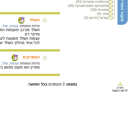
טכנולוגיה ומוצרים (61)
מתמטיקה וסטטיסטיקה (48)
אמנויות (29)
אחר (6)
ישראל (חדש) (3)
השלד
מילות המפתח:
עצמות
,
שלד
,
ת
השלד מורכב מעצמות המחוב
ומייצר דם.
עצמות השלד מסווגות לעצמ
לכל אחד מחלקי השלד יש 
המפרקים
מילות המפתח:
עצמות
,
שלד
,
מ
מפרק הוא מקום מפגש בין 
נמצאו:
3 טקסטים
בכל המאגר.